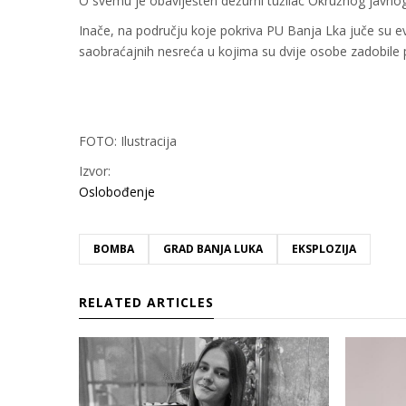
O svemu je obaviješten dežurni tužilac Okružnog javnog
Inače, na području koje pokriva PU Banja Lka juče su evi
saobraćajnih nesreća u kojima su dvije osobe zadobile 
FOTO: Ilustracija
Izvor:
Oslobođenje
BOMBA
GRAD BANJA LUKA
EKSPLOZIJA
RELATED ARTICLES