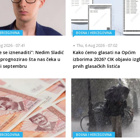
HERCEGOVINA
BOSNA I HERCEGOVINA
ug 2026 - 07:41
Thu, 6 Aug 2026 - 07:02
 se iznenaditi”: Nedim Sladić
Kako ćemo glasati na Općim
 prognozirao šta nas čeka u
izborima 2026? CIK objavio izg
 i septembru
prvih glasačkih listića
HERCEGOVINA
BOSNA I HERCEGOVINA