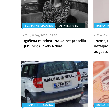
BOSNA I HERCEGOVINA
OBAVIJEST O SMRTI
BOSNA I 
Thu, 6 Aug 2026 - 08:50
Thu, 6 A
Ugašena mladost: Na Ahiret preselila
“Nemojte
Ljubunčić (Enver) Aldina
detaljno
augustu
BOSNA I HERCEGOVINA
BOSNA I 