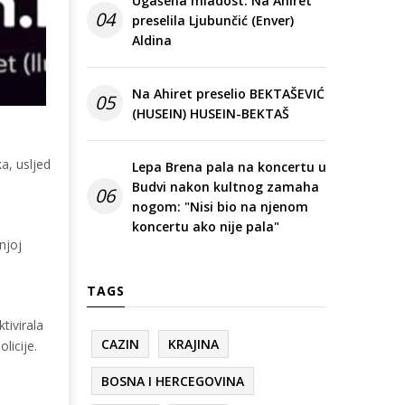
Ugašena mladost: Na Ahiret
04
preselila Ljubunčić (Enver)
Aldina
Na Ahiret preselio BEKTAŠEVIĆ
05
(HUSEIN) HUSEIN-BEKTAŠ
a, usljed
Lepa Brena pala na koncertu u
Budvi nakon kultnog zamaha
06
nogom: "Nisi bio na njenom
koncertu ako nije pala"
njoj
TAGS
tivirala
CAZIN
KRAJINA
licije.
BOSNA I HERCEGOVINA