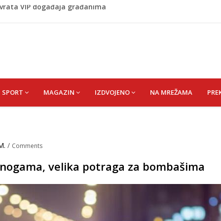
 1 kolu Premijer lige BiH
Budvi nakon kultnog zamaha nogom: "Nisi bio na njenom
(HUSEIN) HUSEIN-BEKTAŠ
 vrata VIP događaja građanima
SPORT
MAGAZIN
IZDVOJENO
NA MREŽAMA
PRE
M.
/
Comments
na nogama, velika potraga za bombašima