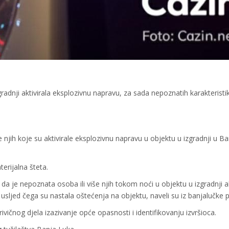
radnji aktivirala eksplozivnu napravu, za sada nepoznatih karakteristik
njih koje su aktivirale eksplozivnu napravu u objektu u izgradnji u Ba
terijalna šteta.
e da je nepoznata osoba ili više njih tokom noći u objektu u izgradnji ak
usljed čega su nastala oštećenja na objektu, naveli su iz banjalučke po
ivičnog djela izazivanje opće opasnosti i identifikovanju izvršioca.