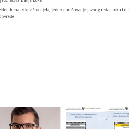
 tužilaštva Banja Luka.
dentirana tri krivična djela, jedno narušavanje javnog reda i mira i de
povrede.