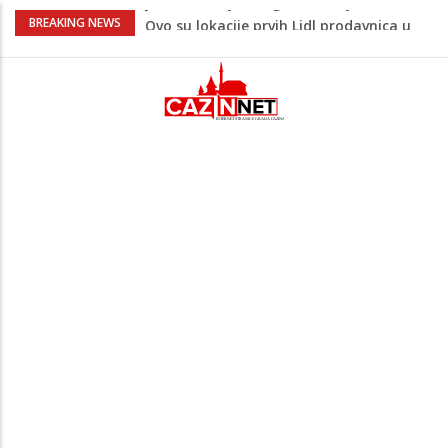
Majka Izeta Nanića progovorila nakon
BREAKING NEWS
obilježavanja godišnjice: "Doživjela sam
poniženje na mjestu gdje se odaje
počast mom sinu"
Prvi put u više od 40 godina: Saudijska
Arabija već mjesec nije izvezla naftu u
SAD
Zeljković se oglasio uoči početka nove
sezone Wwin lige
Kako povećati količinu mlijeka tokom
dojenja: Izazov s kojim se susreću mnoge
mame
Jedan od najvećih gradova nije na listi:
Ovo su lokacije prvih Lidl prodavnica u
BiH