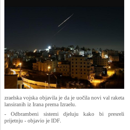
zraelska vojska objavila je da je uočila novi val raketa
lansiranih iz Irana prema Izraelu.
- Odbrambeni sistemi djeluju kako bi presreli
prijetnju - objavio je IDF.