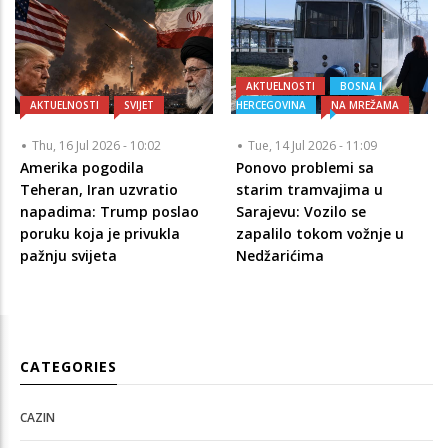
AKTUELNOSTI
BOSNA I
AKTUELNOSTI
SVIJET
HERCEGOVINA
NA MREŽAMA
Thu, 16 Jul 2026 - 10:02
Tue, 14 Jul 2026 - 11:09
Amerika pogodila
Ponovo problemi sa
Teheran, Iran uzvratio
starim tramvajima u
napadima: Trump poslao
Sarajevu: Vozilo se
poruku koja je privukla
zapalilo tokom vožnje u
pažnju svijeta
Nedžarićima
CATEGORIES
CAZIN