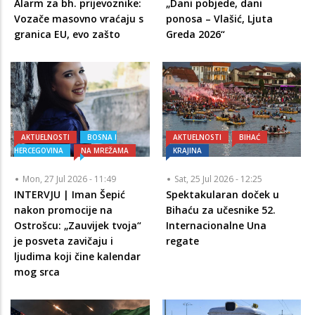
Alarm za bh. prijevoznike:
„Dani pobjede, dani
Vozače masovno vraćaju s
ponosa – Vlašić, Ljuta
granica EU, evo zašto
Greda 2026“
AKTUELNOSTI
BOSNA I
AKTUELNOSTI
BIHAĆ
HERCEGOVINA
NA MREŽAMA
KRAJINA
Mon, 27 Jul 2026 - 11:49
Sat, 25 Jul 2026 - 12:25
INTERVJU | Iman Šepić
Spektakularan doček u
nakon promocije na
Bihaću za učesnike 52.
Ostrošcu: „Zauvijek tvoja“
Internacionalne Una
je posveta zavičaju i
regate
ljudima koji čine kalendar
mog srca