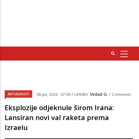
/ Uredio:
Vedad G.
/
AKTUELNOSTI
08 Jun, 2026 - 07:09
Comments
Eksplozije odjeknule širom Irana:
Lansiran novi val raketa prema
Izraelu