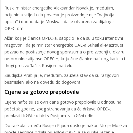
Ruski ministar energetike Aleksandar Novak je, međutim,
ocijenio u srijedu da povećanje proizvodnje nije "najbolja
opcija" i dodao da je Moskva i dalje otvorena za dijalog s
OPEC-om.
Alžir, koji je članica OPEC-a, saopćio je da su u toku intenzivni
razgovori i da je ministar energetike UAE-a Suhail al-Mazrouei
pozvao na postizanje novog sporazuma o proizvodnji u okviru
neformalne alijanse OPEC +, koju čine članice naftnog kartela i
drugi proizvođači s Rusijom na čelu.
Saudijska Arabija je, međutim, zauzela stav da su razgovori
besmisleni ako ne dovedu do dogovora.
Cijene se gotovo prepolovile
Cijene nafte su se ovih dana gotovo prepolovile u odnosu na
početak godine, zbog strahovanja da će države OPEC-a
preplaviti tržište u bici s Rusijom za tržišni udio.
Do raskola između Rusije i Rijada došlo je nakon što je Moskva
prošle sedmice odbila prijedlog OPEC-a za dublje rezanje