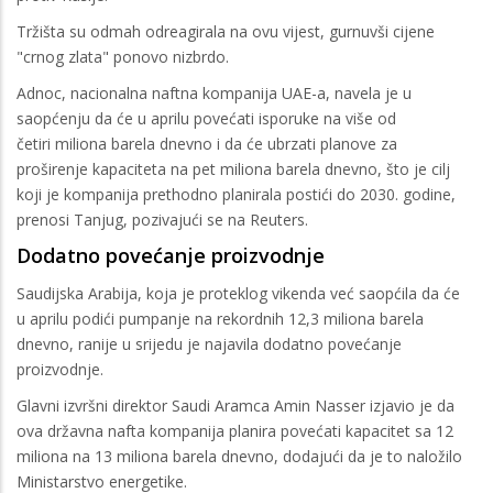
Tržišta su odmah odreagirala na ovu vijest, gurnuvši cijene
"crnog zlata" ponovo nizbrdo.
Adnoc, nacionalna naftna kompanija UAE-a, navela je u
saopćenju da će u aprilu povećati isporuke na više od
četiri miliona barela dnevno i da će ubrzati planove za
proširenje kapaciteta na pet miliona barela dnevno, što je cilj
koji je kompanija prethodno planirala postići do 2030. godine,
prenosi Tanjug, pozivajući se na Reuters.
Dodatno povećanje proizvodnje
Saudijska Arabija, koja je proteklog vikenda već saopćila da će
u aprilu podići pumpanje na rekordnih 12,3 miliona barela
dnevno, ranije u srijedu je najavila dodatno povećanje
proizvodnje.
Glavni izvršni direktor Saudi Aramca Amin Nasser izjavio je da
ova državna nafta kompanija planira povećati kapacitet sa 12
miliona na 13 miliona barela dnevno, dodajući da je to naložilo
Ministarstvo energetike.