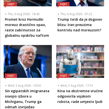
SVIJET
SVIJET
Thu, 6 Aug 2026 - 18:42
Thu, 6 Aug 2026 - 07:22
Promet kroz Hormuški
Trump tvrdi da je dogovor
moreuz drastično opao,
blizu: Iran preuzima
raste zabrinutost za
kontrolu nad moreuzom?
globalnu opskrbu naftom
SVIJET
SVIJET
Wed, 5 Aug 2026 - 18:50
Wed, 5 Aug 2026 - 17:51
Sin egipatskih imigranata
Kina na ekstremne vrućine
osvojio izbore u
odgovorila vojskom
Michiganu, Trump ga
robota, rade umjesto ljudi
odmah izvrijeđao