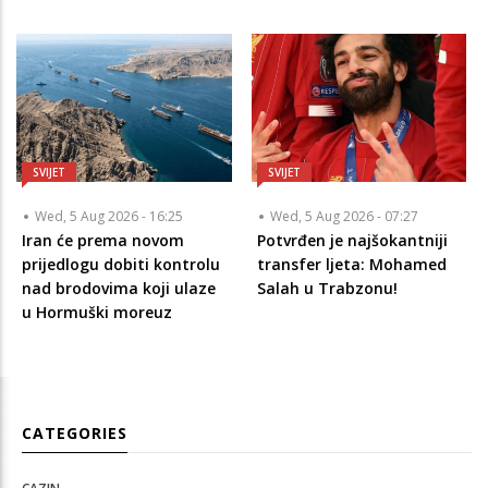
SVIJET
SVIJET
Wed, 5 Aug 2026 - 16:25
Wed, 5 Aug 2026 - 07:27
Iran će prema novom
Potvrđen je najšokantniji
prijedlogu dobiti kontrolu
transfer ljeta: Mohamed
nad brodovima koji ulaze
Salah u Trabzonu!
u Hormuški moreuz
CATEGORIES