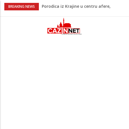
Porodica iz Krajine u centru afere,
BREAKING NEWS
gradonačelnik Kelna pokrenuo istragu
Čestitka povodom Dana Grada Cazina
Velika Kladuša pod udarom požara:
Vatrogasci nadljudskim naporima
spriječili veću tragediju
Borac savladao ML Vitebsk, skandiranje
navijača zasjenilo pobjedu
“Pečat slobodi 2026”: U Tržačkoj Rašteli
obilježena 31. godišnjica deblokade
Unsko-sanskog kantona