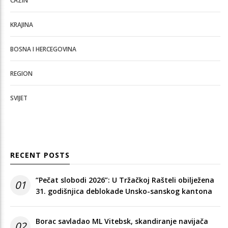
CAZIN
KRAJINA
BOSNA I HERCEGOVINA
REGION
SVIJET
RECENT POSTS
“Pečat slobodi 2026”: U Tržačkoj Rašteli obilježena
01
31. godišnjica deblokade Unsko-sanskog kantona
Borac savladao ML Vitebsk, skandiranje navijača
02