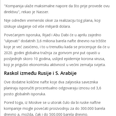
"Kompanija ulaže maksimalne napore da što prije provede ovu
direktivu", rekao je Nasser.
Nije određen vremenski okvir za realizaciju tog plana, koji
iziskuje ulaganje od više milijardi dolara.
Povećanjem isporuka, Rijad i Abu Dabi će u aprilu zajedno
"ulijevati" dodatnih 3,6 miliona barela nafte dnevno na tržište
koje je već zasićeno, i to u trenutku kada se procenjuje da će u
2020. godini globalna tražnja za gorivom prvi put opasti u
posljednjih skoro 10 godina, uslijed epidemije korona virusa,
koji je prigušio ekonomsku aktivnost u većini zemalja svijeta.
Raskol između Rusije i S. Arabije
Ove dodatne količine nafte koje dva zaljevska saveznika
planiraju isporučiti procentualno odgovaraju iznosu od 3,6
posto globalnih isporuka.
Pored toga, iz Moskve se u utorak čulo da bi ruske naftne
kompanije mogle povećati proizvodnju za do 300.000 barela
dnevno a, možda, čak i do 500.000 barela dnevno.