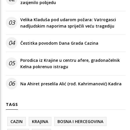
zasjenilo pobjedu
Velika Kladuša pod udarom požara: Vatrogasci
03
nadljudskim naporima spriječili veću tragediju
04
Čestitka povodom Dana Grada Cazina
Porodica iz Krajine u centru afere, gradonačelnik
05
Kelna pokrenuo istragu
06
Na Ahiret preselila Alić (rođ. Kahrimanović) Kadira
TAGS
CAZIN
KRAJINA
BOSNA I HERCEGOVINA