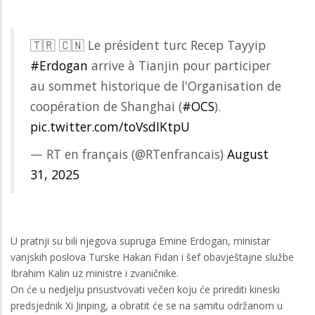
🇹🇷 🇨🇳 Le président turc Recep Tayyip
#Erdogan
arrive à Tianjin pour participer
au sommet historique de l'Organisation de
coopération de Shanghai (
#OCS
).
pic.twitter.com/toVsdIKtpU
— RT en français (@RTenfrancais)
August
31, 2025
U pratnji su bili njegova supruga Emine Erdogan, ministar
vanjskih poslova Turske Hakan Fidan i šef obavještajne službe
Ibrahim Kalin uz ministre i zvaničnike.
On će u nedjelju prisustvovati večeri koju će prirediti kineski
predsjednik Xi Jinping, a obratit će se na samitu održanom u