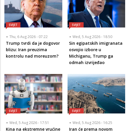
SVIJET
SVIJET
Thu, 6 Aug 2026 - 07:22
Wed, 5 Aug 2026 - 18:50
Trump tvrdi da je dogovor
Sin egipatskih imigranata
blizu: Iran preuzima
osvojio izbore u
kontrolu nad moreuzom?
Michiganu, Trump ga
odmah izvrijeđao
SVIJET
SVIJET
Wed, 5 Aug 2026 - 17:51
Wed, 5 Aug 2026 - 16:25
Kina na ekstremne vrućine
Iran će prema novom