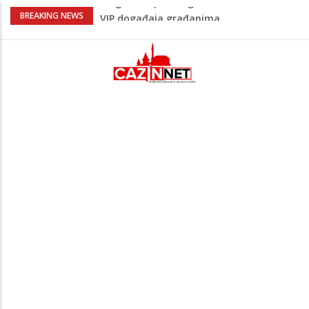
Sarajevo ipak u Mostaru igra
BREAKING NEWS
Čeferin odredio ko dijeli pravdu u 1 kolu
Premijer lige BiH
Lepa Brena pala na koncertu u Budvi
nakon kultnog zamaha nogom: "Nisi bio
na njenom koncertu ako nije pala"
Na Ahiret preselio BEKTAŠEVIĆ (HUSEIN)
HUSEIN-BEKTAŠ
Bingo Group i ove godine otvara vrata
VIP događaja građanima