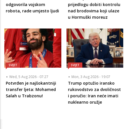
odgovorila vojskom
prijedlogu dobiti kontrolu
robota, rade umjesto ljudi
nad brodovima koji ulaze
u Hormuški moreuz
SVIJET
SVIJET
Wed, 5 Aug 2026 - 07:27
Mon, 3 Aug 2026 - 19:07
Potvrđen je najšokantniji
Trump optužio iransko
transfer ljeta: Mohamed
rukovodstvo za dvoličnost
Salah u Trabzonu!
i poručio: Iran neće imati
nuklearno oružje