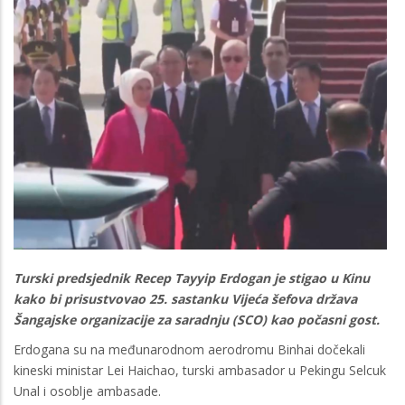
Turski predsjednik Recep Tayyip Erdogan je stigao u Kinu
kako bi prisustvovao 25. sastanku Vijeća šefova država
Šangajske organizacije za saradnju (SCO) kao počasni gost.
Erdogana su na međunarodnom aerodromu Binhai dočekali
kineski ministar Lei Haichao, turski ambasador u Pekingu Selcuk
Unal i osoblje ambasade.