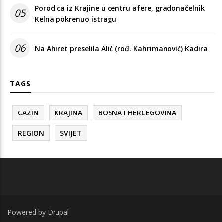
Porodica iz Krajine u centru afere, gradonačelnik
05
Kelna pokrenuo istragu
06
Na Ahiret preselila Alić (rođ. Kahrimanović) Kadira
TAGS
CAZIN
KRAJINA
BOSNA I HERCEGOVINA
REGION
SVIJET
Powered by
Drupal