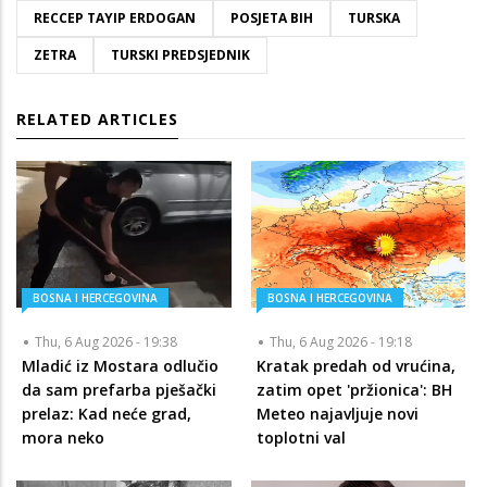
RECCEP TAYIP ERDOGAN
POSJETA BIH
TURSKA
ZETRA
TURSKI PREDSJEDNIK
RELATED ARTICLES
BOSNA I HERCEGOVINA
BOSNA I HERCEGOVINA
Thu, 6 Aug 2026 - 19:38
Thu, 6 Aug 2026 - 19:18
Mladić iz Mostara odlučio
Kratak predah od vrućina,
da sam prefarba pješački
zatim opet 'pržionica': BH
prelaz: Kad neće grad,
Meteo najavljuje novi
mora neko
toplotni val