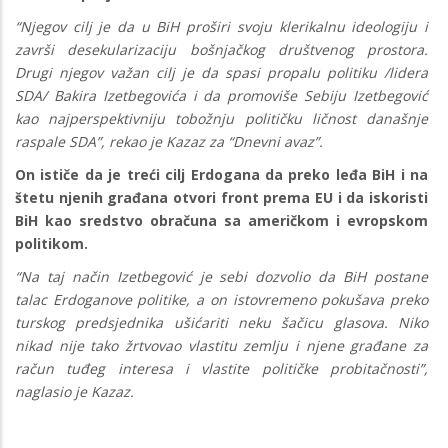
“Njegov cilj je da u BiH proširi svoju klerikalnu ideologiju i
završi desekularizaciju bošnjačkog društvenog prostora.
Drugi njegov važan cilj je da spasi propalu politiku /lidera
SDA/ Bakira Izetbegovića i da promoviše Sebiju Izetbegović
kao najperspektivniju tobožnju političku ličnost današnje
raspale SDA”, rekao je Kazaz za “Dnevni avaz”.
On ističe da je treći cilj Erdogana da preko leđa BiH i na
štetu njenih građana otvori front prema EU i da iskoristi
BiH kao sredstvo obračuna sa američkom i evropskom
politikom.
“Na taj način Izetbegović je sebi dozvolio da BiH postane
talac Erdoganove politike, a on istovremeno pokušava preko
turskog predsjednika ušićariti neku šačicu glasova. Niko
nikad nije tako žrtvovao vlastitu zemlju i njene građane za
račun tuđeg interesa i vlastite političke probitačnosti”,
naglasio je Kazaz.