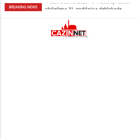
Porodica iz Krajine u centru afere,
BREAKING NEWS
gradonačelnik Kelna pokrenuo istragu
Čestitka povodom Dana Grada Cazina
Velika Kladuša pod udarom požara:
Vatrogasci nadljudskim naporima
spriječili veću tragediju
Borac savladao ML Vitebsk, skandiranje
navijača zasjenilo pobjedu
“Pečat slobodi 2026”: U Tržačkoj Rašteli
obilježena 31. godišnjica deblokade
Unsko-sanskog kantona