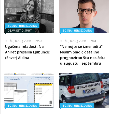
BOSNA I HERCEGOVINA
OBAVIJEST O SMRTI
BOSNA I HERCEGOVINA
Thu, 6 Aug 2026 - 08:50
Thu, 6 Aug 2026 - 07:41
Ugašena mladost: Na
“Nemojte se iznenaditi”:
Ahiret preselila Ljubunčić
Nedim Sladić detaljno
(Enver) Aldina
prognozirao šta nas čeka
u augustu i septembru
BOSNA I HERCEGOVINA
BOSNA I HERCEGOVINA