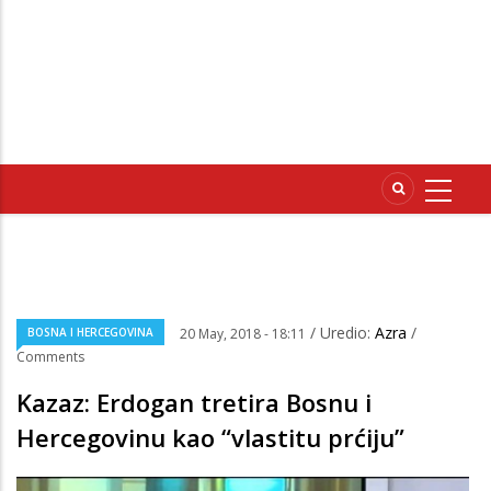
/ Uredio:
Azra
/
BOSNA I HERCEGOVINA
20 May, 2018 - 18:11
Comments
Kazaz: Erdogan tretira Bosnu i
Hercegovinu kao “vlastitu prćiju”