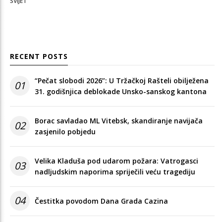
SVIJET
RECENT POSTS
“Pečat slobodi 2026”: U Tržačkoj Rašteli obilježena
01
31. godišnjica deblokade Unsko-sanskog kantona
Borac savladao ML Vitebsk, skandiranje navijača
02
zasjenilo pobjedu
Velika Kladuša pod udarom požara: Vatrogasci
03
nadljudskim naporima spriječili veću tragediju
04
Čestitka povodom Dana Grada Cazina