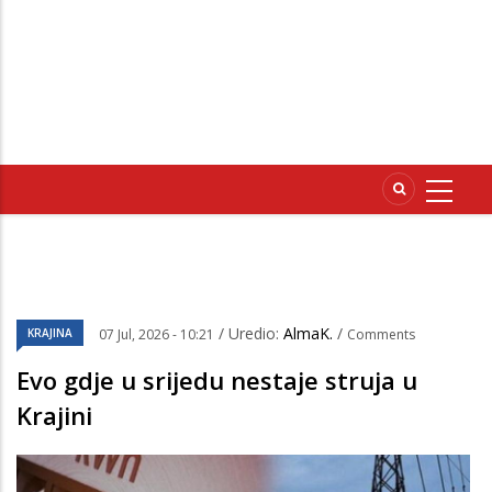
/ Uredio:
AlmaK.
/
KRAJINA
07 Jul, 2026 - 10:21
Comments
Evo gdje u srijedu nestaje struja u
Krajini