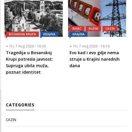
BIHAĆ
BUŽIM
CAZIN
BOSANSKA KRUPA
KRAJINA
KRAJINA
Fri, 7 Aug 2026 - 16:30
Fri, 7 Aug 2026 - 16:19
Tragedija u Bosanskoj
Evo kad i evo gdje nema
Krupi potresla javnost:
struje u Krajini narednih
Supruga ubila muža,
dana
poznat identitet
CATEGORIES
CAZIN