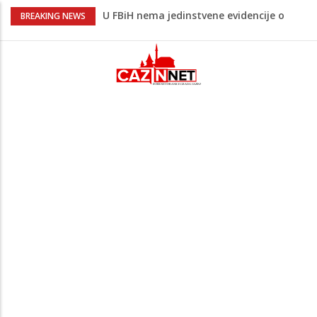
U FBiH nema jedinstvene evidencije o
BREAKING NEWS
povučenom mesu, inspektori za pola
godine izrekli 48.000 KM kazni
Temperature danas do 38 stepeni: U
dijelovima BiH moguća kratkotrajna kiša
Netanyahu definitivno odbio plan SAD-a:
Nema povlačenja dok Hamas ne položi
oružje
Dunav oborio rekord star 117 godina:
Vodostaj pao na historijski minimum
Pentagon zabrinut zbog smanjenih
zaliha, od vojne industrije traži ubrzanje
proizvodnje