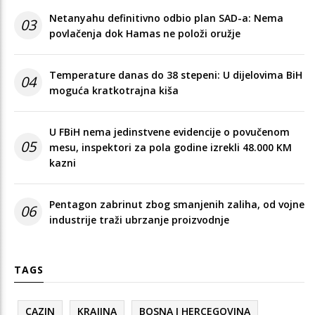
Netanyahu definitivno odbio plan SAD-a: Nema
03
povlačenja dok Hamas ne položi oružje
Temperature danas do 38 stepeni: U dijelovima BiH
04
moguća kratkotrajna kiša
U FBiH nema jedinstvene evidencije o povučenom
05
mesu, inspektori za pola godine izrekli 48.000 KM
kazni
Pentagon zabrinut zbog smanjenih zaliha, od vojne
06
industrije traži ubrzanje proizvodnje
TAGS
CAZIN
KRAJINA
BOSNA I HERCEGOVINA