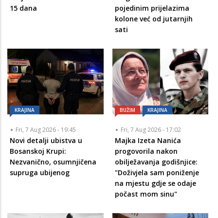
15 dana
pojedinim prijelazima
kolone već od jutarnjih
sati
KRAJINA
BUŽIM
KRAJINA
Fri, 7 Aug 2026 - 19:45
Fri, 7 Aug 2026 - 17:02
Novi detalji ubistva u
Majka Izeta Nanića
Bosanskoj Krupi:
progovorila nakon
Nezvanično, osumnjičena
obilježavanja godišnjice:
supruga ubijenog
"Doživjela sam poniženje
na mjestu gdje se odaje
počast mom sinu"