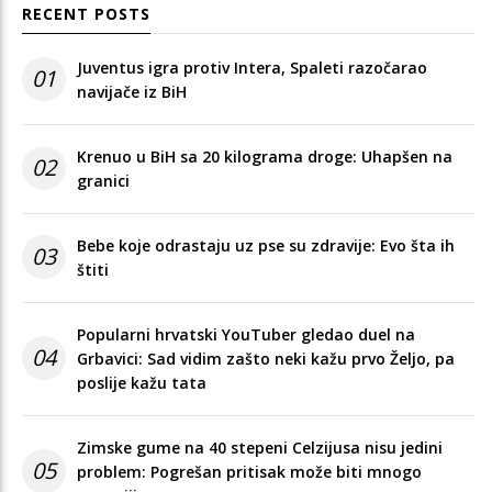
RECENT POSTS
Juventus igra protiv Intera, Spaleti razočarao
01
navijače iz BiH
Krenuo u BiH sa 20 kilograma droge: Uhapšen na
02
granici
Bebe koje odrastaju uz pse su zdravije: Evo šta ih
03
štiti
Popularni hrvatski YouTuber gledao duel na
04
Grbavici: Sad vidim zašto neki kažu prvo Željo, pa
poslije kažu tata
Zimske gume na 40 stepeni Celzijusa nisu jedini
05
problem: Pogrešan pritisak može biti mnogo