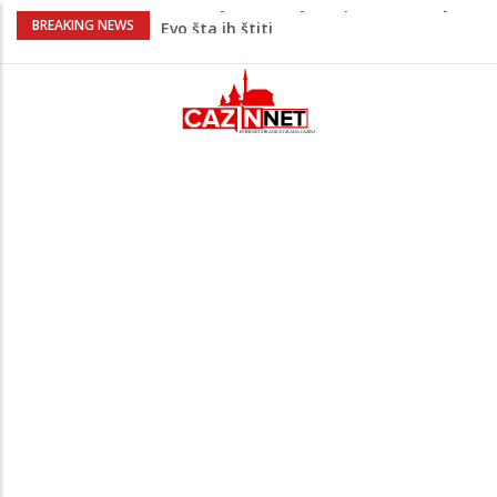
Krenuo u BiH sa 20 kilograma droge:
BREAKING NEWS
Uhapšen na granici
Juventus igra protiv Intera, Spaleti
razočarao navijače iz BiH
Užas: Uhapšen Italijan (45) kako
mobitelom snima djecu na plaži
Čistite dom? Obratite pažnju na stvari
koje ne biste trebali olako bacati u
smeće
Bebe koje odrastaju uz pse su zdravije:
Evo šta ih štiti