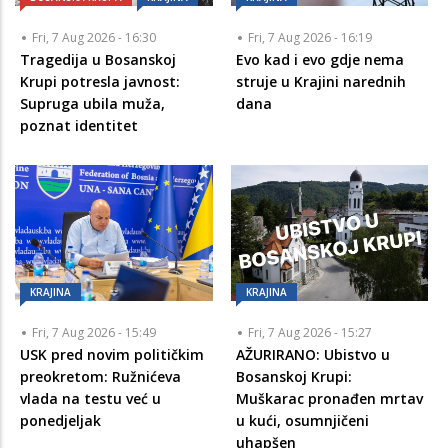
Fri, 7 Aug 2026 - 16:30
Fri, 7 Aug 2026 - 16:19
Tragedija u Bosanskoj
Evo kad i evo gdje nema
Krupi potresla javnost:
struje u Krajini narednih
Supruga ubila muža,
dana
poznat identitet
KRAJINA
KRAJINA
Fri, 7 Aug 2026 - 15:49
Fri, 7 Aug 2026 - 15:27
USK pred novim političkim
AŽURIRANO: Ubistvo u
preokretom: Ružnićeva
Bosanskoj Krupi:
vlada na testu već u
Muškarac pronađen mrtav
ponedjeljak
u kući, osumnjičeni
uhapšen