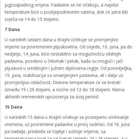
jugozapadnog smjera. Padavine se ne očekuju, a najviše
temperature biće u poslijepodnevnim satima, dok će jutra biti
svježa sa 14 do 15 stepeni.
7 Dana
U narednih sedam dana u Krajini očekuje se promjenjivo
vrijeme sa povremenim pljuskovima. Od srijede, 10. juna, pa do
nedjelje, 14. juna, biće nestabilno sa mogućnošću obilnijih
padavina, posebno u četvrtak i petak, kada su mogući i jači
pljuskovi u središnjim i južnim dijelovima regije. Od ponedjeljka,
15. juna, stabilizacija sa smanjenjem padavina, ali i dalje uz
promjenljivu oblačnost. Dnevne temperature će se kretati
između 19 i 29 stepeni, a noćne od 12 do 18 stepeni. Nema
aktivnih vremenskih upozorenja za ovaj period.
15 Dana
U narednih 15 dana u Krajini očekuje se postepeno smirivanje
vremena, uz povremene padavine u prvoj sedmici. Od 16. juna
pa nadalje, predviđa se toplije i sušnije vrijeme, sa
temperaturama koje će se kretati između 25 i 28 stepeni, a u