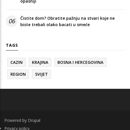
opasniji
Čistite dom? Obratite pažnju na stvari koje ne
06
biste trebali olako bacati u smeće
TAGS
CAZIN
KRAJINA
BOSNA I HERCEGOVINA
REGION
SVIJET
Powered by
Drupal
FOOTER
Privacy policy