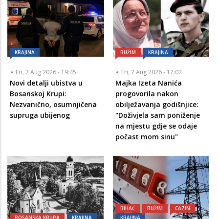
KRAJINA
BUŽIM
KRAJINA
Fri, 7 Aug 2026 - 19:45
Fri, 7 Aug 2026 - 17:02
Novi detalji ubistva u
Majka Izeta Nanića
Bosanskoj Krupi:
progovorila nakon
Nezvanično, osumnjičena
obilježavanja godišnjice:
supruga ubijenog
"Doživjela sam poniženje
na mjestu gdje se odaje
počast mom sinu"
BIHAĆ
BUŽIM
CAZIN
BOSANSKA KRUPA
KRAJINA
KRAJINA