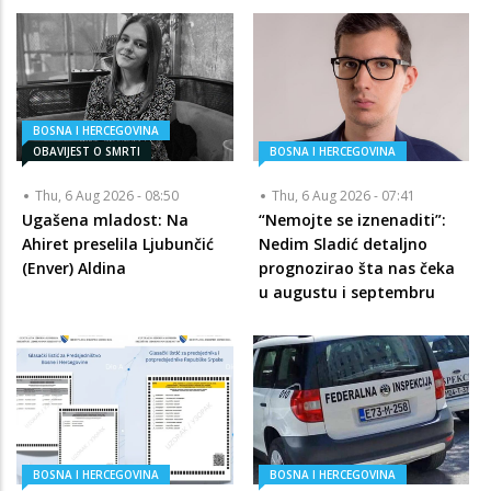
BOSNA I HERCEGOVINA
OBAVIJEST O SMRTI
BOSNA I HERCEGOVINA
Thu, 6 Aug 2026 - 08:50
Thu, 6 Aug 2026 - 07:41
Ugašena mladost: Na
“Nemojte se iznenaditi”:
Ahiret preselila Ljubunčić
Nedim Sladić detaljno
(Enver) Aldina
prognozirao šta nas čeka
u augustu i septembru
BOSNA I HERCEGOVINA
BOSNA I HERCEGOVINA