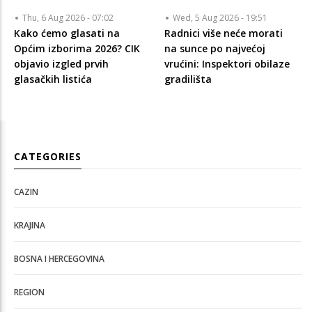
Thu, 6 Aug 2026 - 07:02
Wed, 5 Aug 2026 - 19:51
Kako ćemo glasati na
Radnici više neće morati
Općim izborima 2026? CIK
na sunce po najvećoj
objavio izgled prvih
vrućini: Inspektori obilaze
glasačkih listića
gradilišta
CATEGORIES
CAZIN
KRAJINA
BOSNA I HERCEGOVINA
REGION