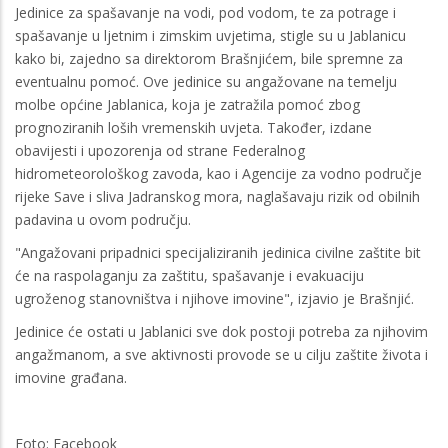
Jedinice za spašavanje na vodi, pod vodom, te za potrage i
spašavanje u ljetnim i zimskim uvjetima, stigle su u Jablanicu
kako bi, zajedno sa direktorom Brašnjićem, bile spremne za
eventualnu pomoć. Ove jedinice su angažovane na temelju
molbe općine Jablanica, koja je zatražila pomoć zbog
prognoziranih loših vremenskih uvjeta. Također, izdane
obavijesti i upozorenja od strane Federalnog
hidrometeorološkog zavoda, kao i Agencije za vodno područje
rijeke Save i sliva Jadranskog mora, naglašavaju rizik od obilnih
padavina u ovom području.
"Angažovani pripadnici specijaliziranih jedinica civilne zaštite bit
će na raspolaganju za zaštitu, spašavanje i evakuaciju
ugroženog stanovništva i njihove imovine", izjavio je Brašnjić.
Jedinice će ostati u Jablanici sve dok postoji potreba za njihovim
angažmanom, a sve aktivnosti provode se u cilju zaštite života i
imovine građana.
Foto: Facebook