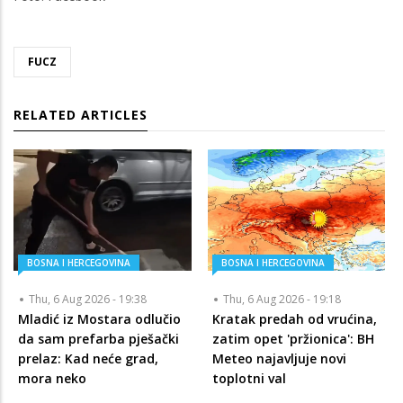
FUCZ
RELATED ARTICLES
BOSNA I HERCEGOVINA
BOSNA I HERCEGOVINA
Thu, 6 Aug 2026 - 19:38
Thu, 6 Aug 2026 - 19:18
Mladić iz Mostara odlučio
Kratak predah od vrućina,
da sam prefarba pješački
zatim opet 'pržionica': BH
prelaz: Kad neće grad,
Meteo najavljuje novi
mora neko
toplotni val