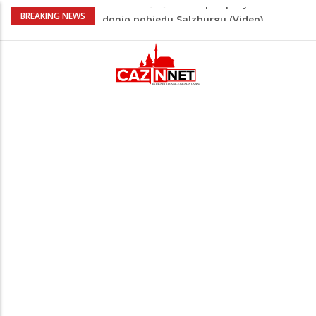
“Pečat slobodi 2026”: U Tržačkoj Rašteli
BREAKING NEWS
obilježena 31. godišnjica deblokade
Unsko-sanskog kantona
Porodica iz Krajine u centru afere,
gradonačelnik Kelna pokrenuo istragu
Čestitka povodom Dana Grada Cazina
Velika Kladuša pod udarom požara:
Vatrogasci nadljudskim naporima
spriječili veću tragediju
Tabaković ušao s klupe i prvijencem
donio pobjedu Salzburgu (Video)