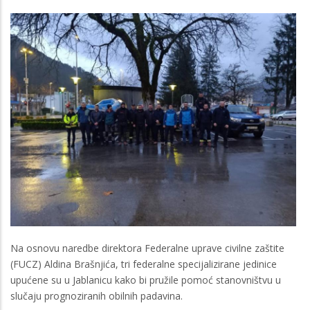
Na osnovu naredbe direktora Federalne uprave civilne zaštite
(FUCZ) Aldina Brašnjića, tri federalne specijalizirane jedinice
upućene su u Jablanicu kako bi pružile pomoć stanovništvu u
slučaju prognoziranih obilnih padavina.