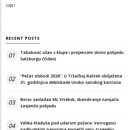
SVIJET
RECENT POSTS
Tabaković ušao s klupe i prvijencem donio pobjedu
01
Salzburgu (Video)
“Pečat slobodi 2026”: U Tržačkoj Rašteli obilježena
02
31. godišnjica deblokade Unsko-sanskog kantona
Borac savladao ML Vitebsk, skandiranje navijača
03
zasjenilo pobjedu
Velika Kladuša pod udarom požara: Vatrogasci
04
nadljudskim naporima spriječili veću tragediju