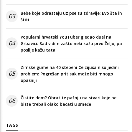
Bebe koje odrastaju uz pse su zdravije: Evo šta ih
03
štiti
Popularni hrvatski YouTuber gledao duel na
04
Grbavici: Sad vidim zašto neki kažu prvo Željo, pa
poslije kažu tata
Zimske gume na 40 stepeni Celzijusa nisu jedini
05
problem: Pogrešan pritisak može biti mnogo
opasniji
Čistite dom? Obratite pažnju na stvari koje ne
06
biste trebali olako bacati u smeće
TAGS