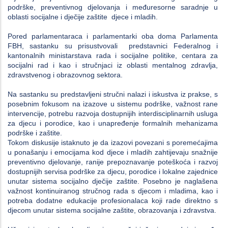
podrške, preventivnog djelovanja i međuresorne saradnje u
oblasti socijalne i dječije zaštite djece i mladih.
Pored parlamentaraca i parlamentarki oba doma Parlamenta
FBH, sastanku su prisustvovali predstavnici Federalnog i
kantonalnih ministarstava rada i socijalne politike, centara za
socijalni rad i kao i stručnjaci iz oblasti mentalnog zdravlja,
zdravstvenog i obrazovnog sektora.
Na sastanku su predstavljeni stručni nalazi i iskustva iz prakse, s
posebnim fokusom na izazove u sistemu podrške, važnost rane
intervencije, potrebu razvoja dostupnijih interdisciplinarnih usluga
za djecu i porodice, kao i unapređenje formalnih mehanizama
podrške i zaštite.
Tokom diskusije istaknuto je da izazovi povezani s poremećajima
u ponašanju i emocijama kod djece i mladih zahtijevaju snažnije
preventivno djelovanje, ranije prepoznavanje poteškoća i razvoj
dostupnijih servisa podrške za djecu, porodice i lokalne zajednice
unutar sistema socijalno dječije zaštite. Posebno je naglašena
važnost kontinuiranog stručnog rada s djecom i mladima, kao i
potreba dodatne edukacije profesionalaca koji rade direktno s
djecom unutar sistema socijalne zaštite, obrazovanja i zdravstva.