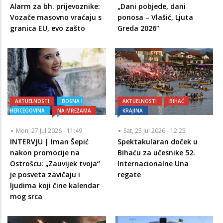
Alarm za bh. prijevoznike:
„Dani pobjede, dani
Vozače masovno vraćaju s
ponosa – Vlašić, Ljuta
granica EU, evo zašto
Greda 2026“
AKTUELNOSTI
BOSNA I
AKTUELNOSTI
BIHAĆ
HERCEGOVINA
NA MREŽAMA
KRAJINA
Mon, 27 Jul 2026 - 11:49
Sat, 25 Jul 2026 - 12:25
INTERVJU | Iman Šepić
Spektakularan doček u
nakon promocije na
Bihaću za učesnike 52.
Ostrošcu: „Zauvijek tvoja“
Internacionalne Una
je posveta zavičaju i
regate
ljudima koji čine kalendar
mog srca