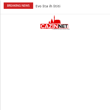
Krenuo u BiH sa 20 kilograma droge:
BREAKING NEWS
Uhapšen na granici
Juventus igra protiv Intera, Spaleti
razočarao navijače iz BiH
Užas: Uhapšen Italijan (45) kako
mobitelom snima djecu na plaži
Čistite dom? Obratite pažnju na stvari
koje ne biste trebali olako bacati u
smeće
Bebe koje odrastaju uz pse su zdravije:
Evo šta ih štiti