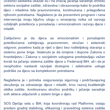
Učesnici sastanka ukazali su i na značaj jačanja saradnje između
sektora socijalne zaštite, zdravstva i obrazovanja kako bi podrška
djeci i mladima bila pravovremena, kontinuirana i prilagođena
njihovim potrebama. Naglašeno je da preventivni programi i rana
intervencija imaju ključnu ulogu u smanjenju rizika od razvoja
ozbiljnijih poteškoća u ponašanju i emocionalnom razvoju djece i
mladih.
Zaključeno je da djeca sa emocionalnim i ponašajnim
poteškoćama zahtijevaju pravovremen, stručan i sistemski
odgovor, posebno kada je riječ o djeci bez roditeljskog staranja u
sistemu javne brige. Istaknuto je da izmjene i dopune Zakona o
hraniteljstvu i Zakona o socijalnim uslugama predstavljaju važan
korak ka jačanju sistema zaštite djece u Federaciji BiH, ali i da je
neophodno nastaviti razvijati dostupne i adekvatne usluge
podrške za djecu sa kompleksnim potrebama.
Naglašena je i potreba osiguravanja sigurnog i podržavajućeg
okruženja za odrastanje djece i mladih, kroz razvoj kvalitetnijih
oblika zaštite, kontinuiranu stručnu podršku i jačanje saradnje
svih aktera uključenih u sistem brige o djeci.
SOS Dječija sela u BiH, koja koordiniraju rad Platforme, ostaju
predani gradnji stabilnog, efikasnog i pravednog sistema zaštite