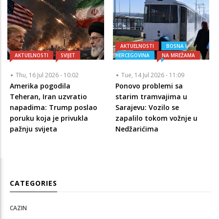
AKTUELNOSTI
BOSNA I
AKTUELNOSTI
SVIJET
HERCEGOVINA
NA MREŽAMA
Thu, 16 Jul 2026 - 10:02
Tue, 14 Jul 2026 - 11:09
Amerika pogodila
Ponovo problemi sa
Teheran, Iran uzvratio
starim tramvajima u
napadima: Trump poslao
Sarajevu: Vozilo se
poruku koja je privukla
zapalilo tokom vožnje u
pažnju svijeta
Nedžarićima
CATEGORIES
CAZIN