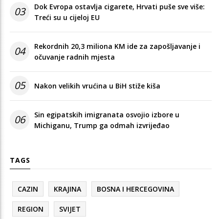
Dok Evropa ostavlja cigarete, Hrvati puše sve više:
03
Treći su u cijeloj EU
Rekordnih 20,3 miliona KM ide za zapošljavanje i
04
očuvanje radnih mjesta
05
Nakon velikih vrućina u BiH stiže kiša
Sin egipatskih imigranata osvojio izbore u
06
Michiganu, Trump ga odmah izvrijeđao
TAGS
CAZIN
KRAJINA
BOSNA I HERCEGOVINA
REGION
SVIJET