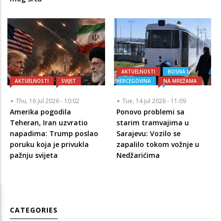
AKTUELNOSTI
BOSNA I
AKTUELNOSTI
SVIJET
HERCEGOVINA
NA MREŽAMA
Thu, 16 Jul 2026 - 10:02
Tue, 14 Jul 2026 - 11:09
Amerika pogodila
Ponovo problemi sa
Teheran, Iran uzvratio
starim tramvajima u
napadima: Trump poslao
Sarajevu: Vozilo se
poruku koja je privukla
zapalilo tokom vožnje u
pažnju svijeta
Nedžarićima
CATEGORIES