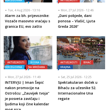
HERCEGOVINA
AKTUELNOSTI
Tue, 4 Aug 2026 - 13:16
Mon, 27 Jul 2026 - 12:46
Alarm za bh. prijevoznike:
„Dani pobjede, dani
Vozače masovno vraćaju s
ponosa – Vlašić, Ljuta
granica EU, evo zašto
Greda 2026“
AKTUELNOSTI
BOSNA I
AKTUELNOSTI
BIHAĆ
HERCEGOVINA
NA MREŽAMA
KRAJINA
Mon, 27 Jul 2026 - 11:49
Sat, 25 Jul 2026 - 12:25
INTERVJU | Iman Šepić
Spektakularan doček u
nakon promocije na
Bihaću za učesnike 52.
Ostrošcu: „Zauvijek tvoja“
Internacionalne Una
je posveta zavičaju i
regate
ljudima koji čine kalendar
mog srca