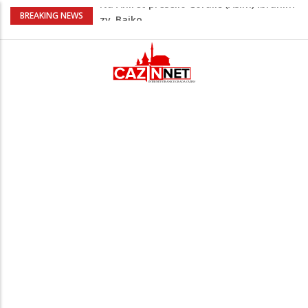
Nakon velikih vrućina u BiH stiže kiša
BREAKING NEWS
Rekordnih 20,3 miliona KM ide za
zapošljavanje i očuvanje radnih mjesta
Dok Evropa ostavlja cigarete, Hrvati
puše sve više: Treći su u cijeloj EU
Radnici više neće morati na sunce po
najvećoj vrućini: Inspektori obilaze
gradilišta
Na Ahiret preselio Ćoralić (Asim) Ibrahim
zv. Bajko