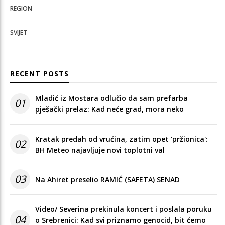
REGION
SVIJET
RECENT POSTS
Mladić iz Mostara odlučio da sam prefarba
01
pješački prelaz: Kad neće grad, mora neko
Kratak predah od vrućina, zatim opet 'pržionica':
02
BH Meteo najavljuje novi toplotni val
03
Na Ahiret preselio RAMIĆ (SAFETA) SENAD
Video/ Severina prekinula koncert i poslala poruku
04
o Srebrenici: Kad svi priznamo genocid, bit ćemo