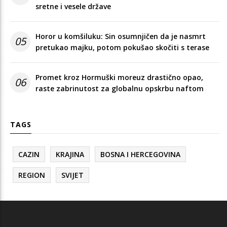
sretne i vesele države
Horor u komšiluku: Sin osumnjičen da je nasmrt
05
pretukao majku, potom pokušao skočiti s terase
Promet kroz Hormuški moreuz drastično opao,
06
raste zabrinutost za globalnu opskrbu naftom
TAGS
CAZIN
KRAJINA
BOSNA I HERCEGOVINA
REGION
SVIJET