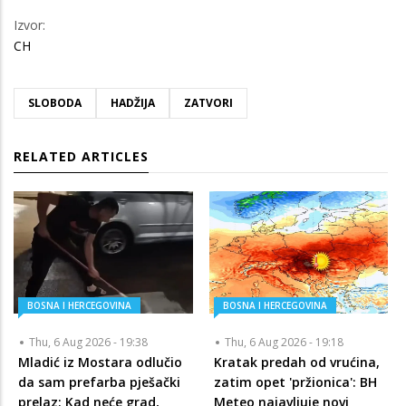
Izvor:
CH
SLOBODA
HADŽIJA
ZATVORI
RELATED ARTICLES
BOSNA I HERCEGOVINA
BOSNA I HERCEGOVINA
Thu, 6 Aug 2026 - 19:38
Thu, 6 Aug 2026 - 19:18
Mladić iz Mostara odlučio
Kratak predah od vrućina,
da sam prefarba pješački
zatim opet 'pržionica': BH
prelaz: Kad neće grad,
Meteo najavljuje novi