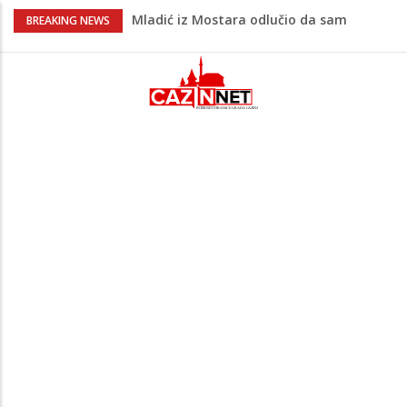
Mladić iz Mostara odlučio da sam
BREAKING NEWS
prefarba pješački prelaz: Kad neće grad,
mora neko
Evo gdje i kada nestaje struja u Krajini
sutra i tokom vikenda
Video/ Severina prekinula koncert i
poslala poruku o Srebrenici: Kad svi
priznamo genocid, bit ćemo sretne i
vesele države
Na Ahiret preselio RAMIĆ (SAFETA) SENAD
Kratak predah od vrućina, zatim opet
'pržionica': BH Meteo najavljuje novi
toplotni val