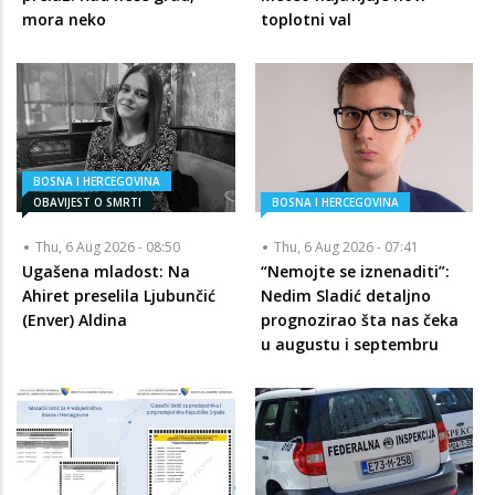
mora neko
toplotni val
BOSNA I HERCEGOVINA
OBAVIJEST O SMRTI
BOSNA I HERCEGOVINA
Thu, 6 Aug 2026 - 08:50
Thu, 6 Aug 2026 - 07:41
Ugašena mladost: Na
“Nemojte se iznenaditi”:
Ahiret preselila Ljubunčić
Nedim Sladić detaljno
(Enver) Aldina
prognozirao šta nas čeka
u augustu i septembru