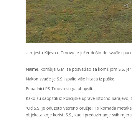
U mjestu Kijevo u Trnovu je jučer došlo do svađe i puc
Naime, komšija G.M. se posvađao sa komšijom S.S. jer m
Nakon svađe je S.S. ispalio više hitaca iz puške.
Pripadnici PS Trnovo su ga uhapsili.
Kako su saopštili iz Policijske uprave Istočno Sarajevo, 
“Od S.S. je oduzeto vatreno oružje i 19 komada metaka k
objekata koje koristi S.S., kao i preduzimanje svih mjera 