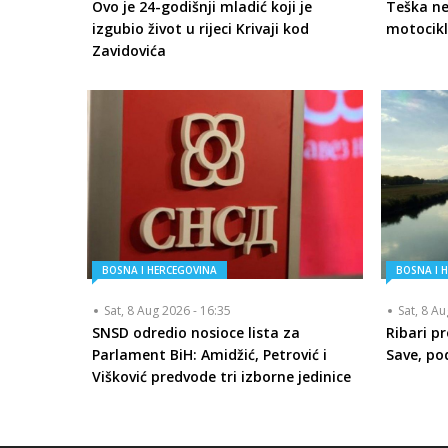
Ovo je 24-godišnji mladić koji je
Teška ne
izgubio život u rijeci Krivaji kod
motocikl
Zavidovića
BOSNA I HERCEGOVINA
BOSNA I 
Sat, 8 Aug 2026 - 16:35
Sat, 8 A
SNSD odredio nosioce lista za
Ribari p
Parlament BiH: Amidžić, Petrović i
Save, po
Višković predvode tri izborne jedinice