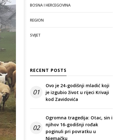
BOSNA I HERCEGOVINA
REGION
SVIJET
RECENT POSTS
Ovo je 24-godišnji mladić koji
01
je izgubio život u rijeci Krivaji
kod Zavidovića
Ogromna tragedija: Otac, sin i
njihov 16-godišnji rođak
02
poginuli pri povratku u
Njemačku