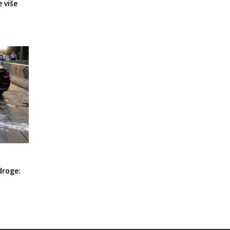
 više
droge: