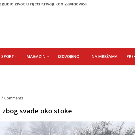
tociklista
jil) SEJAD
u iz Bosanske Krupe, kojeg je usmrtila supruga
jihov 16-godišnji rođak poginuli pri povratku u Njemačku
zgubio život u rijeci Krivaji kod Zavidovića
SPORT
MAGAZIN
IZDVOJENO
NA MREŽAMA
PRE
a
/
Comments
u zbog svađe oko stoke