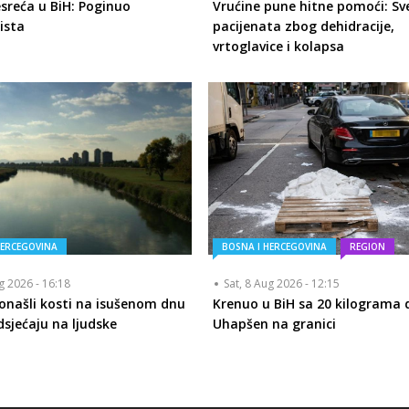
sreća u BiH: Poginuo
Vrućine pune hitne pomoći: Sve
ista
pacijenata zbog dehidracije,
vrtoglavice i kolapsa
HERCEGOVINA
BOSNA I HERCEGOVINA
REGION
ug 2026 - 16:18
Sat, 8 Aug 2026 - 12:15
ronašli kosti na isušenom dnu
Krenuo u BiH sa 20 kilograma 
dsjećaju na ljudske
Uhapšen na granici