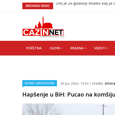
Teška nesreća u BiH: Poginuo mo
BREAKING NEWS
Na Ahiret preselio HALILOVIĆ (Sma
Sutra dženaza Hamdiji Šahinović
Ogromna tragedija: Otac, sin i n
Ovo je 24-godišnji mladić koji je i
MAIN
NAVIGATION
POČETNA
CAZIN
KRAJINA
VIJESTI
/ Uredio:
Amin
BOSNA I HERCEGOVINA
05 Jun, 2024 - 15:53
Hapšenje u BiH: Pucao na komšij