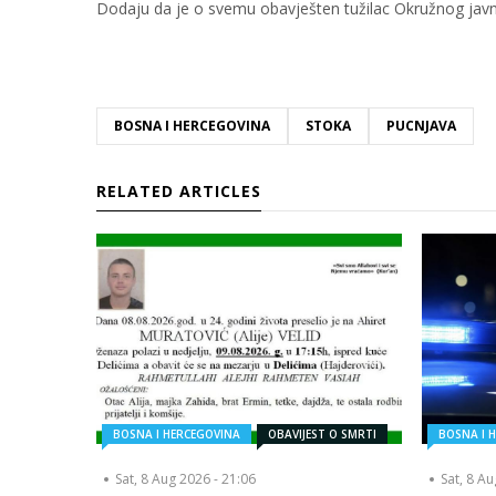
Dodaju da je o svemu obavješten tužilac Okružnog javn
BOSNA I HERCEGOVINA
STOKA
PUCNJAVA
RELATED ARTICLES
BOSNA I HERCEGOVINA
OBAVIJEST O SMRTI
BOSNA I 
Sat, 8 Aug 2026 - 21:06
Sat, 8 A