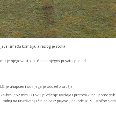
njave između komšija, a razlog je stoka
u je njegova stoka ušla na njegov privatni posjed.
S.S. je uhapšen i od njega je oduzeto oružje.
alibra 7,62 mm. U toku je vršenje uviđaja i pretresi kuće i pomoćnih
i radnji na utvrđivanju činjenica iz prijave”, navode iz PU Istočno Sara