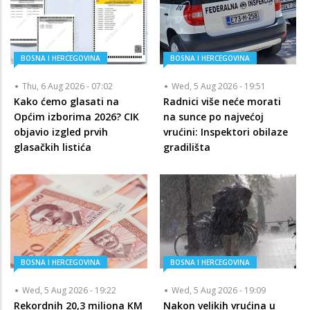
BOSNA I HERCEGOVINA
BOSNA I HERCEGOVINA
Thu, 6 Aug 2026 - 07:02
Wed, 5 Aug 2026 - 19:51
Kako ćemo glasati na
Radnici više neće morati
Općim izborima 2026? CIK
na sunce po najvećoj
objavio izgled prvih
vrućini: Inspektori obilaze
glasačkih listića
gradilišta
BOSNA I HERCEGOVINA
BOSNA I HERCEGOVINA
Wed, 5 Aug 2026 - 19:22
Wed, 5 Aug 2026 - 19:09
Rekordnih 20,3 miliona KM
Nakon velikih vrućina u