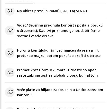
01
Na Ahiret preselio RAMIĆ (SAFETA) SENAD
Video/ Severina prekinula koncert i poslala poruku
02
o Srebrenici: Kad svi priznamo genocid, bit ćemo
sretne i vesele države
Horor u komšiluku: Sin osumnjičen da je nasmrt
03
pretukao majku, potom pokušao skočiti s terase
Promet kroz Hormuški moreuz drastično opao,
04
raste zabrinutost za globalnu opskrbu naftom
Veće plate za hiljade zaposlenih u Unsko-sanskom
05
kantonu