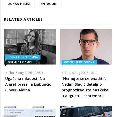
ZUKAN HELEZ
PENTAGON
RELATED ARTICLES
BOSNA I HERCEGOVINA
OBAVIJEST O SMRTI
BOSNA I HERCEGOVINA
Thu, 6 Aug 2026 - 08:50
Thu, 6 Aug 2026 - 07:41
Ugašena mladost: Na
“Nemojte se iznenaditi”:
Ahiret preselila Ljubunčić
Nedim Sladić detaljno
(Enver) Aldina
prognozirao šta nas čeka
u augustu i septembru