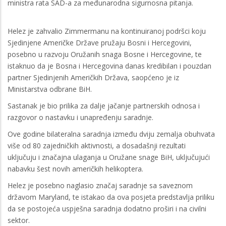
ministra rata SAD-a za međunarodna sigurnosna pitanja.
Helez je zahvalio Zimmermanu na kontinuiranoj podršci koju
Sjedinjene Američke Države pružaju Bosni i Hercegovini,
posebno u razvoju Oružanih snaga Bosne i Hercegovine, te
istaknuo da je Bosna i Hercegovina danas kredibilan i pouzdan
partner Sjedinjenih Američkih Država, saopćeno je iz
Ministarstva odbrane BiH.
Sastanak je bio prilika za dalje jačanje partnerskih odnosa i
razgovor o nastavku i unapređenju saradnje.
Ove godine bilateralna saradnja između dviju zemalja obuhvata
više od 80 zajedničkih aktivnosti, a dosadašnji rezultati
uključuju i značajna ulaganja u Oružane snage BiH, uključujući
nabavku šest novih američkih helikoptera.
Helez je posebno naglasio značaj saradnje sa saveznom
državom Maryland, te istakao da ova posjeta predstavlja priliku
da se postojeća uspješna saradnja dodatno proširi i na civilni
sektor.