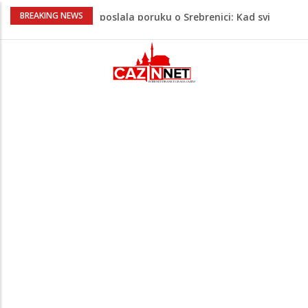
Na Ahiret preselio RAMIĆ (SAFETA) SENAD
BREAKING NEWS
Teška saobraćajna nesreća u Krajini:
BMW sa slovenskim tablicama završio u
rasvjetnom stubu
Evo gdje i kada nestaje struja u Krajini
sutra i tokom vikenda
Veće plate za hiljade zaposlenih u
Unsko-sanskom kantonu
Video/ Severina prekinula koncert i
poslala poruku o Srebrenici: Kad svi
priznamo genocid, bit ćemo sretne i
vesele države