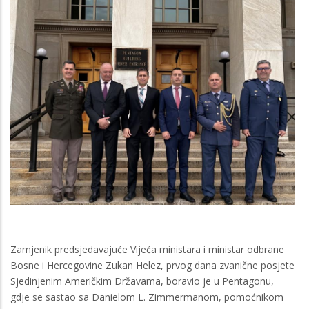
Zamjenik predsjedavajuće Vijeća ministara i ministar odbrane
Bosne i Hercegovine Zukan Helez, prvog dana zvanične posjete
Sjedinjenim Američkim Državama, boravio je u Pentagonu,
gdje se sastao sa Danielom L. Zimmermanom, pomoćnikom