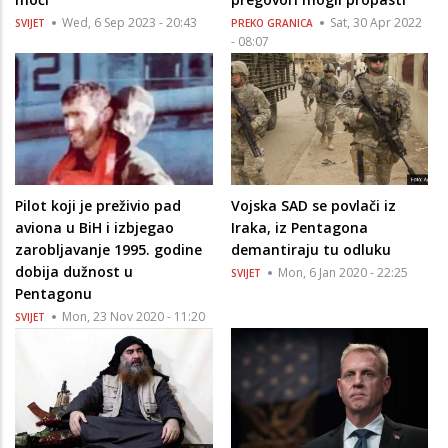
Wed, 6 Sep 2023 - 20:43
Sat, 30 Apr 2022
SVIJET
PREKO GRANICA
- 08:07
Pilot koji je preživio pad
Vojska SAD se povlači iz
aviona u BiH i izbjegao
Iraka, iz Pentagona
zarobljavanje 1995. godine
demantiraju tu odluku
dobija dužnost u
Mon, 6 Jan 2020 - 22:25
SVIJET
Pentagonu
Mon, 23 Nov 2020 - 11:20
SVIJET