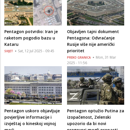
Pentagon potvrdio: Iran je
Objavljen tajni dokument
raketom pogodio bazu u
Pentagona: Odvraćanje
Kataru
Rusije više nije američki
prioritet
Sat, 12 Jul 2025 - 09:45
SVIJET
Mon, 31 Mar
PREKO GRANICA
2025 - 11:56
Pentagon uskoro objavljuje
Pentagon optužio Putina za
povjerljive informacije i
izopačenost, Zelenski
izvještaj o kineskoj vojnoj
upozorio da bi novi
moći
pregovori mogli propasti