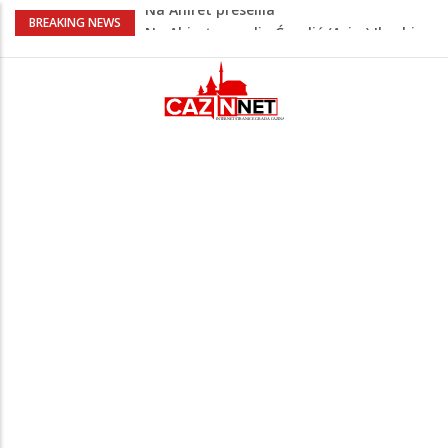
Na Ahiret preselio Ćoralić (Asim) Ibrahim
BREAKING NEWS
zv. Bajko
Nakon velikih vrućina u BiH stiže kiša
Rekordnih 20,3 miliona KM ide za
zapošljavanje i očuvanje radnih mjesta
Dok Evropa ostavlja cigarete, Hrvati
puše sve više: Treći su u cijeloj EU
Na Ahiret preselila