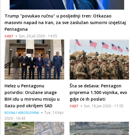
Trump "povukao ručnu" u posljednji tren: Otkazao
masovni napad na Iran, za sve zaslužan sumorni izvještaj
Pentagona
Sun, 26 Jul 2026 - 14:55
SVIJET
Helez u Pentagonu
Šta se dešava: Pentagon
potvrdio: Oružane snage
priprema 1.500 vojnika, evo
BiH idu u mirovnu misiju u
gdje će ih poslati
Gazu pod okriljem SAD
Sun, 18 Jan 2026 - 17:05
SVIJET
Tue, 14 Apr
BOSNA I HERCEGOVINA
2026 - 16:43