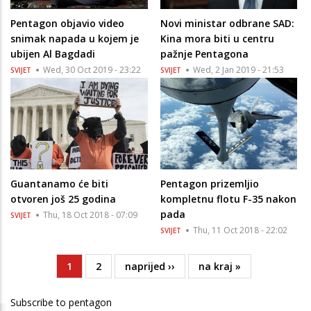
Pentagon objavio video
Novi ministar odbrane SAD:
snimak napada u kojem je
Kina mora biti u centru
ubijen Al Bagdadi
pažnje Pentagona
Wed, 30 Oct 2019 - 23:22
Wed, 2 Jan 2019 - 21:53
SVIJET
SVIJET
Guantanamo će biti
Pentagon prizemljio
otvoren još 25 godina
kompletnu flotu F-35 nakon
pada
Thu, 18 Oct 2018 - 07:09
SVIJET
Thu, 11 Oct 2018 - 22:02
SVIJET
Current
1
Page
2
Next
naprijed ››
Last
na kraj »
Pagination
page
page
page
Subscribe to pentagon