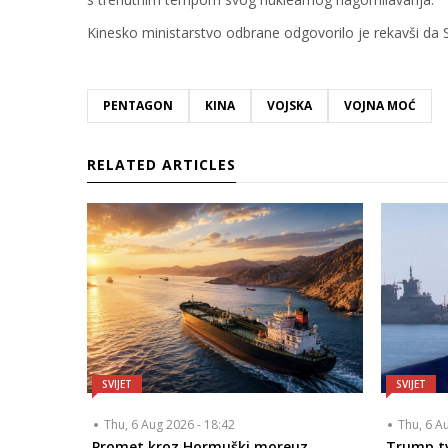
Kinesko ministarstvo odbrane odgovorilo je rekavši da S
PENTAGON
KINA
VOJSKA
VOJNA MOĆ
RELATED ARTICLES
SVIJET
SVIJET
Thu, 6 Aug 2026 - 18:42
Thu, 6 A
Promet kroz Hormuški moreuz
Trump tv