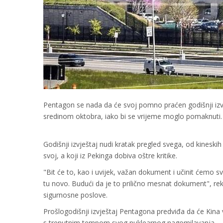
Pentagon se nada da će svoj pomno praćen godišnji izvje
sredinom oktobra, iako bi se vrijeme moglo pomaknuti.
Godišnji izvještaj nudi kratak pregled svega, od kineski
svoj, a koji iz Pekinga dobiva oštre kritike.
"Bit će to, kao i uvijek, važan dokument i učinit ćemo s
tu novo. Budući da je to prilično mesnat dokument", re
sigurnosne poslove.
Prošlogodišnji izvještaj Pentagona predviđa da će Kina 
s trenutnim tempom svog nuklearnog nagomilavanja.