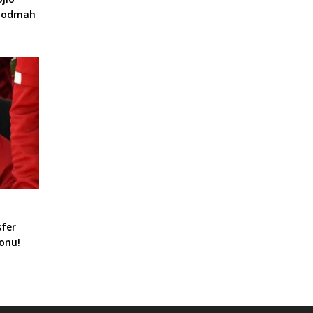
a odmah
sfer
onu!