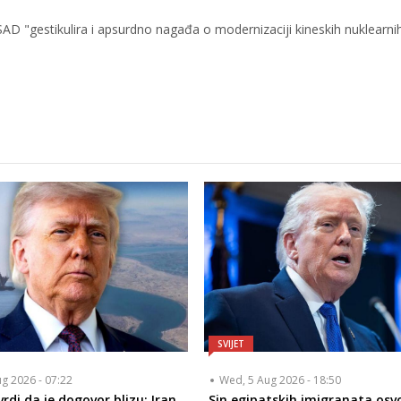
AD "gestikulira i apsurdno nagađa o modernizaciji kineskih nuklearni
SVIJET
ug 2026 - 07:22
Wed, 5 Aug 2026 - 18:50
rdi da je dogovor blizu: Iran
Sin egipatskih imigranata osvo