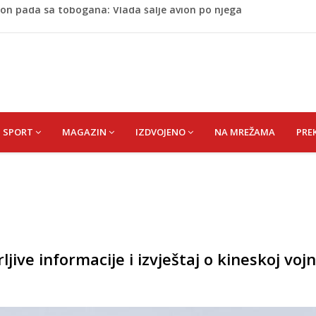
tokom dojenja: Izazov s kojim se susreću mnoge mame
 Krajini narednih dana
esla javnost: Supruga ubila muža, poznat identitet
 MIRSADA rođ. DIZDAREVIĆ
on pada sa tobogana: Vlada šalje avion po njega
SPORT
MAGAZIN
IZDVOJENO
NA MREŽAMA
PRE
jive informacije i izvještaj o kineskoj vojn