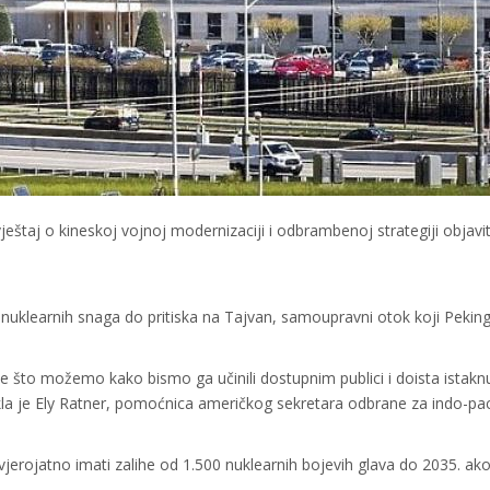
štaj o kineskoj vojnoj modernizaciji i odbrambenoj strategiji objavit
h nuklearnih snaga do pritiska na Tajvan, samoupravni otok koji Peking
ve što možemo kako bismo ga učinili dostupnim publici i doista istaknu
kla je Ely Ratner, pomoćnica američkog sekretara odbrane za indo-pac
vjerojatno imati zalihe od 1.500 nuklearnih bojevih glava do 2035. ako