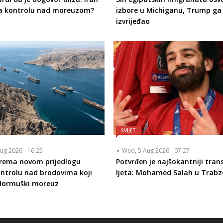
a kontrolu nad moreuzom?
izbore u Michiganu, Trump g
izvrijeđao
SVIJET
ug 2026 - 16:25
Wed, 5 Aug 2026 - 07:27
prema novom prijedlogu
Potvrđen je najšokantniji tran
ontrolu nad brodovima koji
ljeta: Mohamed Salah u Trabz
 Hormuški moreuz