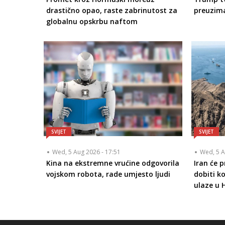
drastično opao, raste zabrinutost za
preuzim
globalnu opskrbu naftom
SVIJET
SVIJET
Wed, 5 Aug 2026 - 17:51
Wed, 5 A
Kina na ekstremne vrućine odgovorila
Iran će 
vojskom robota, rade umjesto ljudi
dobiti k
ulaze u