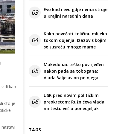
Evo kad i evo gdje nema struje
03
u Krajini narednih dana
Kako povećati količinu mlijeka
04
tokom dojenja: Izazov s kojim
se susreću mnoge mame
i
Makedonac teško povrijeđen
05
nakon pada sa tobogana:
Vlada šalje avion po njega
 vidi kao
USK pred novim političkim
06
preokretom: Ružnićeva vlada
li što je
na testu već u ponedjeljak
ifičke
 nastavi
TAGS