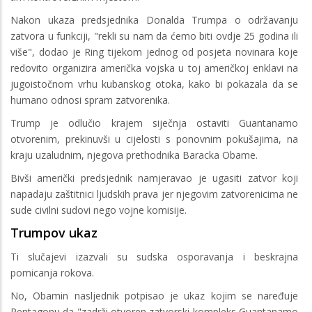
Nakon ukaza predsjednika Donalda Trumpa o održavanju
zatvora u funkciji, "rekli su nam da ćemo biti ovdje 25 godina ili
više", dodao je Ring tijekom jednog od posjeta novinara koje
redovito organizira američka vojska u toj američkoj enklavi na
jugoistočnom vrhu kubanskog otoka, kako bi pokazala da se
humano odnosi spram zatvorenika.
Trump je odlučio krajem siječnja ostaviti Guantanamo
otvorenim, prekinuvši u cijelosti s ponovnim pokušajima, na
kraju uzaludnim, njegova prethodnika Baracka Obame.
Bivši američki predsjednik namjeravao je ugasiti zatvor koji
napadaju zaštitnici ljudskih prava jer njegovim zatvorenicima ne
sude civilni sudovi nego vojne komisije.
Trumpov ukaz
Ti slučajevi izazvali su sudska osporavanja i beskrajna
pomicanja rokova.
No, Obamin nasljednik potpisao je ukaz kojim se naređuje
Pentagonu da "zadrži otvoren zatvorski kompleks Guantanamo