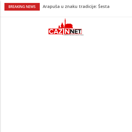
Arapuša u znaku tradicije: Šesta
BREAKING NEWS
Maslenicijada okupila više od 20
udruženja
Na Ahiret preselio KOLJIĆ (Meho) MUNIB
Adnan Alibabić otišao prije više od
godinu iz bolnice u Bihaću, otac:
"Preteško je, ali ne odustajemo"
Na Ahiret preselila Bećirspahić (Brkić)
Sebile
Na Ahiret preselio Hegić (Hasan) Atah –
Atko