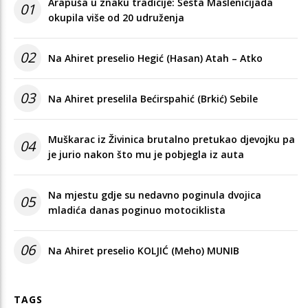
Arapuša u znaku tradicije: Šesta Maslenicijada
01
okupila više od 20 udruženja
02
Na Ahiret preselio Hegić (Hasan) Atah – Atko
03
Na Ahiret preselila Bećirspahić (Brkić) Sebile
Muškarac iz Živinica brutalno pretukao djevojku pa
04
je jurio nakon što mu je pobjegla iz auta
Na mjestu gdje su nedavno poginula dvojica
05
mladića danas poginuo motociklista
06
Na Ahiret preselio KOLJIĆ (Meho) MUNIB
TAGS