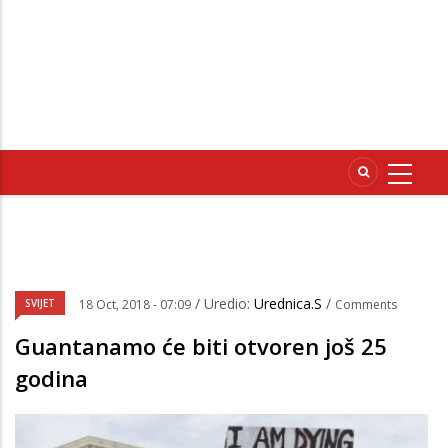
/ Uredio:
Urednica.S
/
SVIJET
18 Oct, 2018 - 07:09
Comments
Guantanamo će biti otvoren još 25
godina