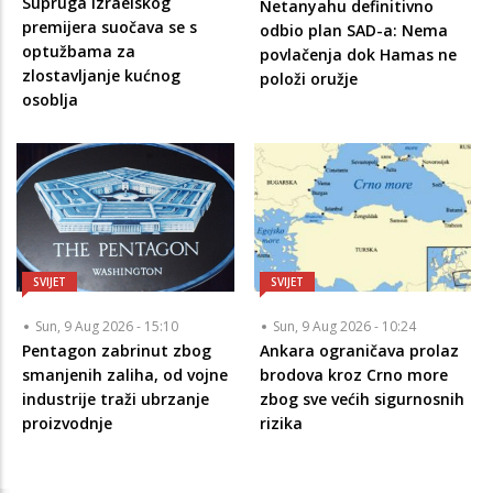
Supruga izraelskog
Netanyahu definitivno
premijera suočava se s
odbio plan SAD-a: Nema
optužbama za
povlačenja dok Hamas ne
zlostavljanje kućnog
položi oružje
osoblja
SVIJET
SVIJET
Sun, 9 Aug 2026 - 15:10
Sun, 9 Aug 2026 - 10:24
Pentagon zabrinut zbog
Ankara ograničava prolaz
smanjenih zaliha, od vojne
brodova kroz Crno more
industrije traži ubrzanje
zbog sve većih sigurnosnih
proizvodnje
rizika