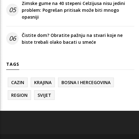
Zimske gume na 40 stepeni Celzijusa nisu jedini
05
problem: Pogrešan pritisak može biti mnogo
opasniji
Čistite dom? Obratite pažnju na stvari koje ne
06
biste trebali olako bacati u smeće
TAGS
CAZIN
KRAJINA
BOSNA I HERCEGOVINA
REGION
SVIJET