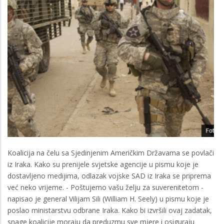
Koalicija na čelu sa Sjedinjenim Američkim Državama se povlači
iz Iraka. Kako su prenijele svjetske agencije u pismu koje je
dostavljeno medijima, odlazak vojske SAD iz Iraka se priprema
već neko vrijeme. - Poštujemo vašu želju za suverenitetom -
napisao je general Vilijam Sili (William H. Seely) u pismu koje je
poslao ministarstvu odbrane Iraka. Kako bi izvršili ovaj zadatak,
snage koalicije moraju da preduzmu sve mjere i osiguraju