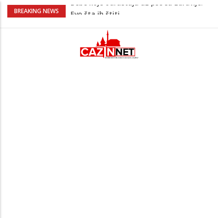
Krenuo u BiH sa 20 kilograma droge:
BREAKING NEWS
Uhapšen na granici
Juventus igra protiv Intera, Spaleti
razočarao navijače iz BiH
Užas: Uhapšen Italijan (45) kako
mobitelom snima djecu na plaži
Čistite dom? Obratite pažnju na stvari
koje ne biste trebali olako bacati u
smeće
Bebe koje odrastaju uz pse su zdravije:
Evo šta ih štiti