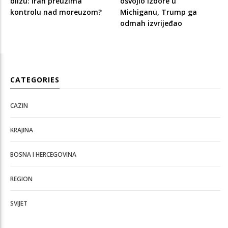
blizu: Iran preuzima
osvojio izbore u
kontrolu nad moreuzom?
Michiganu, Trump ga
odmah izvrijeđao
CATEGORIES
CAZIN
KRAJINA
BOSNA I HERCEGOVINA
REGION
SVIJET