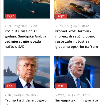
SVIJET
SVIJET
Fri, 7 Aug 2026 - 17:20
Thu, 6 Aug 2026 - 18:42
Prvi put u više od 40
Promet kroz Hormuški
godina: Saudijska Arabija
moreuz drastično opao,
već mjesec nije izvezla
raste zabrinutost za
naftu u SAD
globalnu opskrbu naftom
SVIJET
SVIJET
Thu, 6 Aug 2026 - 07:22
Wed, 5 Aug 2026 - 18:50
Trump tvrdi da je dogovor
Sin egipatskih imigranata