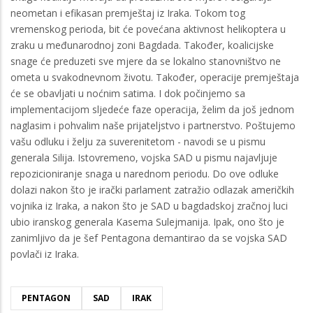
neometan i efikasan premještaj iz Iraka. Tokom tog
vremenskog perioda, bit će povećana aktivnost helikoptera u
zraku u međunarodnoj zoni Bagdada. Također, koalicijske
snage će preduzeti sve mjere da se lokalno stanovništvo ne
ometa u svakodnevnom životu. Također, operacije premještaja
će se obavljati u noćnim satima. I dok počinjemo sa
implementacijom sljedeće faze operacija, želim da još jednom
naglasim i pohvalim naše prijateljstvo i partnerstvo. Poštujemo
vašu odluku i želju za suverenitetom - navodi se u pismu
generala Silija. Istovremeno, vojska SAD u pismu najavljuje
repozicioniranje snaga u narednom periodu. Do ove odluke
dolazi nakon što je irački parlament zatražio odlazak američkih
vojnika iz Iraka, a nakon što je SAD u bagdadskoj zračnoj luci
ubio iranskog generala Kasema Sulejmanija. Ipak, ono što je
zanimljivo da je šef Pentagona demantirao da se vojska SAD
povlači iz Iraka.
PENTAGON
SAD
IRAK