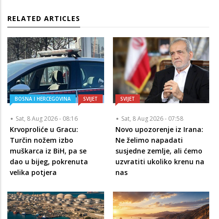
RELATED ARTICLES
BOSNA I HERCEGOVINA
SVIJET
SVIJET
Sat, 8 Aug 2026 - 08:16
Sat, 8 Aug 2026 - 07:58
Krvoproliće u Gracu:
Novo upozorenje iz Irana:
Turčin nožem izbo
Ne želimo napadati
muškarca iz BiH, pa se
susjedne zemlje, ali ćemo
dao u bijeg, pokrenuta
uzvratiti ukoliko krenu na
velika potjera
nas