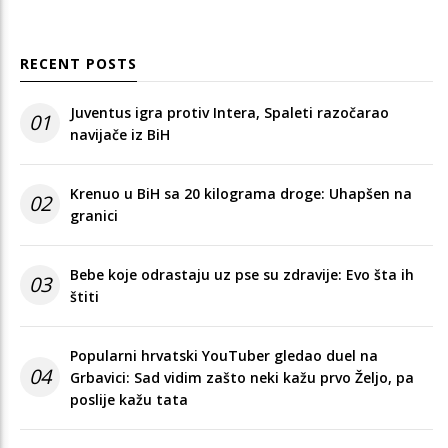
RECENT POSTS
Juventus igra protiv Intera, Spaleti razočarao
01
navijače iz BiH
Krenuo u BiH sa 20 kilograma droge: Uhapšen na
02
granici
Bebe koje odrastaju uz pse su zdravije: Evo šta ih
03
štiti
Popularni hrvatski YouTuber gledao duel na
04
Grbavici: Sad vidim zašto neki kažu prvo Željo, pa
poslije kažu tata