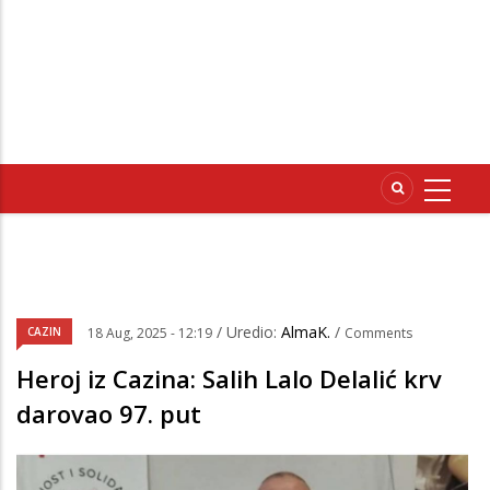
/ Uredio:
AlmaK.
/
CAZIN
18 Aug, 2025 - 12:19
Comments
Heroj iz Cazina: Salih Lalo Delalić krv
darovao 97. put