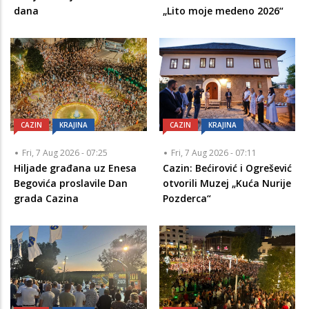
dana
„Lito moje medeno 2026“
CAZIN
KRAJINA
CAZIN
KRAJINA
Fri, 7 Aug 2026 - 07:25
Fri, 7 Aug 2026 - 07:11
Hiljade građana uz Enesa
Cazin: Bećirović i Ogrešević
Begovića proslavile Dan
otvorili Muzej „Kuća Nurije
grada Cazina
Pozderca“