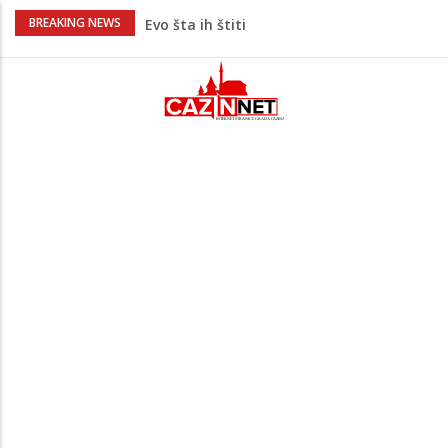
Krenuo u BiH sa 20 kilograma droge:
BREAKING NEWS
Uhapšen na granici
Juventus igra protiv Intera, Spaleti
razočarao navijače iz BiH
Užas: Uhapšen Italijan (45) kako
mobitelom snima djecu na plaži
Čistite dom? Obratite pažnju na stvari
koje ne biste trebali olako bacati u
smeće
Bebe koje odrastaju uz pse su zdravije:
Evo šta ih štiti