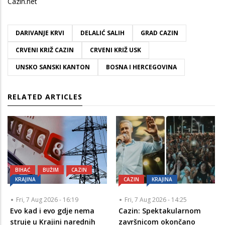
Cazin.net
DARIVANJE KRVI
DELALIĆ SALIH
GRAD CAZIN
CRVENI KRIŽ CAZIN
CRVENI KRIŽ USK
UNSKO SANSKI KANTON
BOSNA I HERCEGOVINA
RELATED ARTICLES
BIHAĆ
BUŽIM
CAZIN
KRAJINA
CAZIN
KRAJINA
Fri, 7 Aug 2026 - 16:19
Fri, 7 Aug 2026 - 14:25
Evo kad i evo gdje nema
Cazin: Spektakularnom
struje u Krajini narednih
završnicom okončano