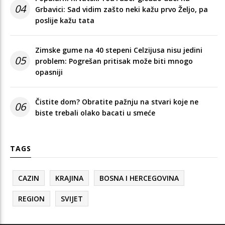
04
Grbavici: Sad vidim zašto neki kažu prvo Željo, pa
poslije kažu tata
Zimske gume na 40 stepeni Celzijusa nisu jedini
05
problem: Pogrešan pritisak može biti mnogo
opasniji
Čistite dom? Obratite pažnju na stvari koje ne
06
biste trebali olako bacati u smeće
TAGS
CAZIN
KRAJINA
BOSNA I HERCEGOVINA
REGION
SVIJET