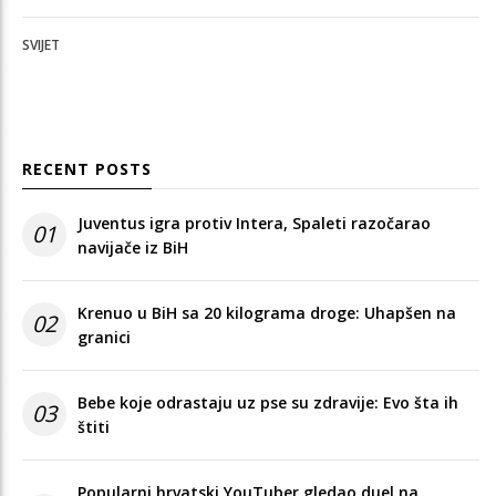
SVIJET
RECENT POSTS
Juventus igra protiv Intera, Spaleti razočarao
01
navijače iz BiH
Krenuo u BiH sa 20 kilograma droge: Uhapšen na
02
granici
Bebe koje odrastaju uz pse su zdravije: Evo šta ih
03
štiti
Popularni hrvatski YouTuber gledao duel na