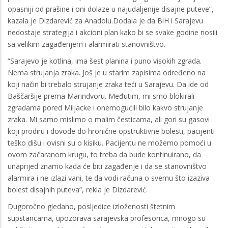
opasniji od prašine i oni dolaze u najudaljenije disajne puteve”,
kazala je Dizdarević za Anadolu.Dodala je da BiH i Sarajevu
nedostaje strategija i akcioni plan kako bi se svake godine nosili
sa velikim zagađenjem i alarmirati stanovništvo.
“Sarajevo je kotlina, ima šest planina i puno visokih zgrada.
Nema strujanja zraka. Još je u starim zapisima određeno na
koji način bi trebalo strujanje zraka teći u Sarajevu. Da ide od
Baščaršije prema Marindvoru. Međutim, mi smo blokirali
zgradama pored Miljacke i onemogućili bilo kakvo strujanje
zraka. Mi samo mislimo o malim česticama, ali gori su gasovi
koji prodiru i dovode do hronične opstruktivne bolesti, pacijenti
teško dišu i ovisni su o kisiku. Pacijentu ne možemo pomoći u
ovom začaranom krugu, to treba da bude kontinuirano, da
unaprijed znamo kada će biti zagađenje i da se stanovništvo
alarmira i ne izlazi vani, te da vodi računa o svemu što izaziva
bolest disajnih puteva”, rekla je Dizdarević.
Dugoročno gledano, posljedice izloženosti štetnim
supstancama, upozorava sarajevska profesorica, mnogo su