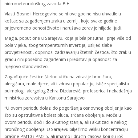
hidrometeorološkog zavoda BiH.
Vlasti Bosne i Hercegovine se ni ove godine nisu uhvatile u
koštac sa zagađenjem zraka u zemlji, koje svake godine
prijevremeno odnosi živote i narušava zdravlje hiljada ljudi.
Magla, poput one u Sarajevu, koja je bila prisutna i prije više od
pola vijeka, zbog temperaturnih inverzija, uslijed slabe
provjetrenosti, doprinosi zadržavanju štetnih čestica, što zrak u
gradu čini posebno zagađenim i predstavlja opasnost za
njegovo stanovništvo.
Zagađujuće čestice štetno utiču na zdravlje hroničara,
alergičara, male djece, ali i zdravu populaciju, ističe specijalista
pulmolog i alergolog Zehra Dizdarević, profesorica i nekadašnja
ministrica zdravstva u Kantonu Sarajevo.
“U ovom periodu dolazi do pogoršanja osnovnog oboljenja kao
što su opstruktivna bolest pluća, srčana oboljenja. Može u
ovom periodu doći i do akutnog stanja, ali i akutizacije nekog
hroničnog oboljenja. U Sarajevu bilježimo veliku koncentraciju
prašine PM10 i PM2.5, ali imamo i drugih gasova koji su još