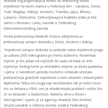
Rezultat tog pogoršanja je doveo do drastičnog skoka
vrijednosti na većini stanica u Federaciji BiH – Sarajevu, Zenici,
Tuzli, Maglaju, Kaknju, Visokom, Travniku, Jajcu, Bihaću,
Lukavcu i Živinicama. Zadovoljavajuća kvaliteta zraka je bila
samo u Mostaru i Livnu, navode iz Federalnog
hidrometeorološkog zavoda.
Pored prekoračenja lebdećih čestica zabilježena su
prekoračenja sumpor dioksida u Zenici, Visokom i Kaknju.
“Vrijednosti sumpor dioksida su prelazile satne vrijednosti praga
za uzbunu (500 mikrograma po metru kubnom). Novembar
mjesec je bio jedan od najčišćih do sada od kada se vrše
mjerenja. Razlog tome je nestabilno vrijeme sa dosta padavina
i vjetra. U narednom periodu možemo očekivati učestala
prekoračenja graničnih vrijednosti u svim urbanim i industrijskim
dijelovima. Ništa od ovoga nije neočekivano niti je nešto novo
sto se dešava u FBiH, ovo je višedecenijski problem i nešto što
će se dešavati i u budućnosti. Klasična zima u Bosni i
Hercegovini”, izjavio je za agenciju Anadolu Enis Krečinić,
stručni saradnik iz Sektora životne sredine Federalnog