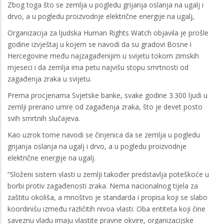
Zbog toga što se zemlja u pogledu grijanja oslanja na ugalj i
drvo, a u pogledu proizvodnje električne energije na ugalj,
Organizacija za ljudska Human Rights Watch objavila je prošle
godine izvještaj u kojem se navodi da su gradovi Bosne i
Hercegovine među najzagađenijim u svijetu tokom zimskih
mjeseci i da zemlja ima petu najvišu stopu smrtnosti od
zagađenja zraka u svijetu.
Prema procjenama Svjetske banke, svake godine 3.300 ljudi u
zemlji prerano umre od zagađenja zraka, što je devet posto
svih smrtnih slučajeva.
Kao uzrok tome navodi se činjenica da se zemlja u pogledu
grijanja oslanja na ugalj i drvo, a u pogledu proizvodnje
električne energije na ugalj.
“Složeni sistem vlasti u zemlji također predstavlja poteškoće u
borbi protiv zagađenosti zraka. Nema nacionalnog tijela za
zaštitu okoliša, a mnoštvo je standarda i propisa koji se slabo
koordinišu između različitih nivoa vlasti. Oba entiteta koji čine
saveznu vladu imaju vlastite pravne okvire, organizacijske