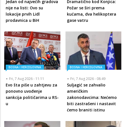
Jedan od najvećih gradova
Dramatično kod Konjica:
nije na listi: Ovo su
Požar se širi prema
lokacije prvih Lidl
kućama, dva helikoptera
prodavnica u BiH
gase vatru
BOSNA I HERCEGOVINA
BOSNA I HERCEGOVINA
Fri, 7 Aug 2026 - 11:11
Fri, 7 Aug 2026 - 08:49
Evo šta piše u zahtjevu za
Suljagić se zahvalio
ponovno uvođenje
američkim
sankcija političarima u RS-
zakonodavcima: Nećemo
u
biti zastrašeni i nastavit
ćemo braniti istinu