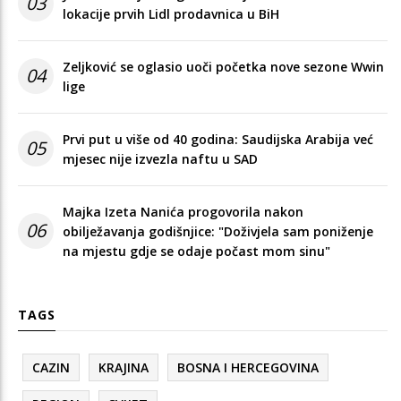
03
lokacije prvih Lidl prodavnica u BiH
Zeljković se oglasio uoči početka nove sezone Wwin
04
lige
Prvi put u više od 40 godina: Saudijska Arabija već
05
mjesec nije izvezla naftu u SAD
Majka Izeta Nanića progovorila nakon
06
obilježavanja godišnjice: "Doživjela sam poniženje
na mjestu gdje se odaje počast mom sinu"
TAGS
CAZIN
KRAJINA
BOSNA I HERCEGOVINA