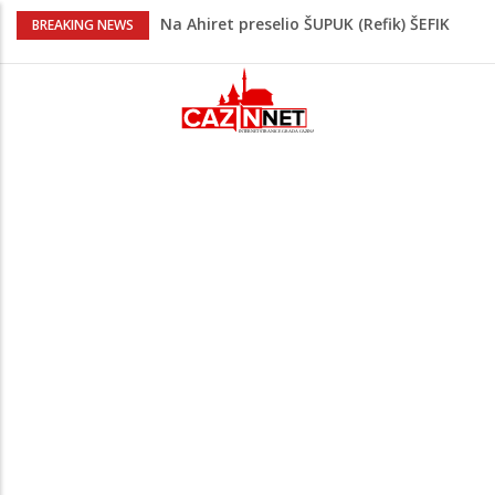
Na Ahiret preselio ŠUPUK (Refik) ŠEFIK
BREAKING NEWS
Evo koje države su zasad za, a koje
protiv Infantina na izborima: Srbija i
Hrvatska se izjasnile
Majka Izeta Nanića progovorila nakon
obilježavanja godišnjice: "Doživjela sam
poniženje na mjestu gdje se odaje
počast mom sinu"
Prvi put u više od 40 godina: Saudijska
Arabija već mjesec nije izvezla naftu u
SAD
Jedan od najvećih gradova nije na listi:
Ovo su lokacije prvih Lidl prodavnica u
BiH