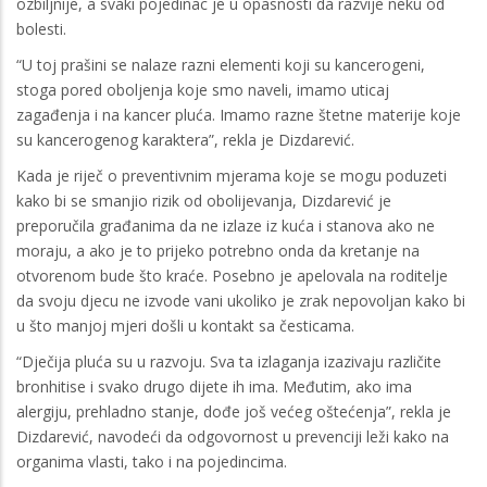
ozbiljnije, a svaki pojedinac je u opasnosti da razvije neku od
bolesti.
“U toj prašini se nalaze razni elementi koji su kancerogeni,
stoga pored oboljenja koje smo naveli, imamo uticaj
zagađenja i na kancer pluća. Imamo razne štetne materije koje
su kancerogenog karaktera”, rekla je Dizdarević.
Kada je riječ o preventivnim mjerama koje se mogu poduzeti
kako bi se smanjio rizik od obolijevanja, Dizdarević je
preporučila građanima da ne izlaze iz kuća i stanova ako ne
moraju, a ako je to prijeko potrebno onda da kretanje na
otvorenom bude što kraće. Posebno je apelovala na roditelje
da svoju djecu ne izvode vani ukoliko je zrak nepovoljan kako bi
u što manjoj mjeri došli u kontakt sa česticama.
“Dječija pluća su u razvoju. Sva ta izlaganja izazivaju različite
bronhitise i svako drugo dijete ih ima. Međutim, ako ima
alergiju, prehladno stanje, dođe još većeg oštećenja”, rekla je
Dizdarević, navodeći da odgovornost u prevenciji leži kako na
organima vlasti, tako i na pojedincima.