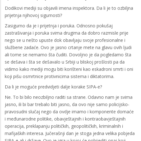
Dodikovi mediji su objavili imena inspektora. Da li je to ozbiljna
prijetnja njihovoj sigurnosti?
Zasigurno da je i prijetnja i poruka. Odnosno pokušaj
zastrašivanja i poruka svima drugima da dobro razmisle prije
nego se u nešto upuste dok obavljaju svoje profesionalne i
službene zadaće. Ovo je jasno crtanje mete na glavu ovih ljudi
ali tome se nemamo šta čuditi. Dovoljno je da pogledamo šta
se dešava i šta se dešavalo u Srbiji u bliskoj prošlosti pa da
vidimo kako mediji mogu biti korišteni kao eskadroni smrti i oni
koji pišu osmrtnice protivnicima sistema i diktatorima.
Da li je moguće predvidjeti dalje korake SIPA-e?
Ne. To bi bilo neozbiljno raditi sa strane. Odavno nam je svima
jasno, ili bi bar trebalo biti jasno, da ovo nije samo policijsko-
pravosudni slučaj nego da ovdje imamo i komponente domaće
i međunarodne politike, obavještajnih i kontraobavještajnih
operacija, preklapanju političkih, geopolitičkih, kriminalnih i
mafijaških interesa. Jučerašnji dan je stoga jedna velika pobjeda
SIPA-e ali i države. Ovo je igra u kojoj će pobijediti onaj koji