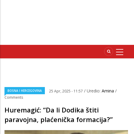
/ Uredio:
Amina
/
BOSNA I HERCEGOVINA
25 Apr, 2025 - 11:57
Comments
Huremagić: “Da li Dodika štiti
paravojna, plaćenička formacija?”