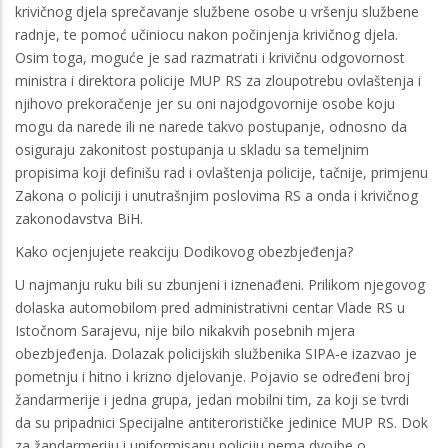
krivičnog djela sprečavanje službene osobe u vršenju službene
radnje, te pomoć učiniocu nakon počinjenja krivičnog djela.
Osim toga, moguće je sad razmatrati i krivičnu odgovornost
ministra i direktora policije MUP RS za zloupotrebu ovlaštenja i
njihovo prekoračenje jer su oni najodgovornije osobe koju
mogu da narede ili ne narede takvo postupanje, odnosno da
osiguraju zakonitost postupanja u skladu sa temeljnim
propisima koji definišu rad i ovlaštenja policije, tačnije, primjenu
Zakona o policiji i unutrašnjim poslovima RS a onda i krivičnog
zakonodavstva BiH.
Kako ocjenjujete reakciju Dodikovog obezbjeđenja?
U najmanju ruku bili su zbunjeni i iznenađeni. Prilikom njegovog
dolaska automobilom pred administrativni centar Vlade RS u
Istočnom Sarajevu, nije bilo nikakvih posebnih mjera
obezbjeđenja. Dolazak policijskih službenika SIPA-e izazvao je
pometnju i hitno i krizno djelovanje. Pojavio se određeni broj
žandarmerije i jedna grupa, jedan mobilni tim, za koji se tvrdi
da su pripadnici Specijalne antiterorističke jedinice MUP RS. Dok
za žandarmeriju i uniformisanu policiju nema dvojbe o