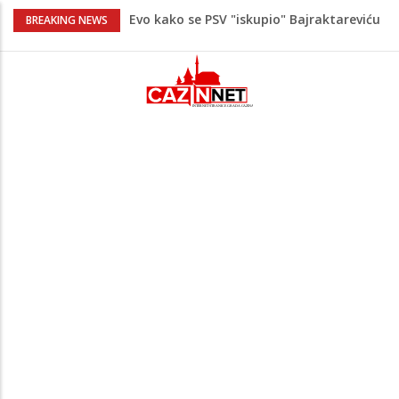
Evo kako se PSV "iskupio" Bajraktareviću
BREAKING NEWS
jer u prethodnoj utakmici nije ulazio u
igru
Dobre vijesti za bh. dijasporu u
Njemačkoj: Raste dječiji doplatak,
poznato koliko će sada iznositi
Samo u BiH - policajac i policajka se
sukobili pred putnicima na granici
Šansa vrijedna milione: Njemačka
metalska industrija traži dobavljače iz
BiH
Trump diže ljestvicu za postizanje mira,
traži od pregovarača da Iran isplati
ratnu odštetu