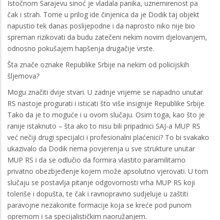
Istočnom Sarajevu sinoć je vladala panika, uznemirenost pa
čak i strah. Tome u prilog ide činjenica da je Dodik taj objekt
napustio tek danas poslijepodne i da naprosto niko nije bio
spreman rizikovati da budu zatečeni nekim novim djelovanjem,
odnosno pokušajem hapšenja drugačije vrste.
Šta znače oznake Republike Srbije na nekim od policijskih
šljemova?
Mogu značiti dvije stvari. U zadnje vrijeme se napadno unutar
RS nastoje progurati i isticati što više insignije Republike Srbije.
Tako da je to moguće i u ovom slučaju. Osim toga, kao što je
ranije istaknuto – šta ako to nisu bili pripadnici SAJ-a MUP RS
već nečiji drugi specijalci i profesionalni plaćenici? To bi svakako
ukazivalo da Dodik nema povjerenja u sve strukture unutar
MUP RS i da se odlučio da formira vlastito paramilitarno
privatno obezbjeđenje kojem može apsolutno vjerovati. U tom
slučaju se postavlja pitanje odgovornosti vrha MUP RS koji
toleriše i dopušta, te čak i ravnopravno sudjeluje u zaštiti
paravojne nezakonite formacije koja se kreće pod punom
opremom i sa specijalističkim naoružanjem.