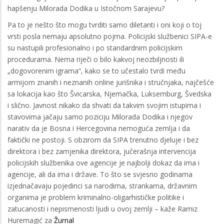
hapšenju Milorada Dodika u Istočnom Sarajevu?
Pa to je nešto što mogu tvrditi samo diletanti i oni koji o toj
vrsti posla nemaju apsolutno pojma. Policijski službenici SIPA-e
su nastupili profesionalno i po standardnim policijskim
procedurama. Nema riječi o bilo kakvoj neozbiljnosti ili
„dogovorenim igrama“, kako se to učestalo tvrdi među
armijom znanih i neznanih online jurišnika i stručnjaka, najčešće
sa lokacija kao što Švicarska, Njemačka, Luksemburg, Švedska
i slično. Javnost nikako da shvati da takvim svojim istupima i
stavovima jačaju samo poziciju Milorada Dodika i njegov
narativ da je Bosna i Hercegovina nemoguća zemlja i da
faktički ne postoji. S obzirom da SIPA trenutno djeluje i bez
direktora i bez zamjenika direktora, jučerašnja intervencija
policijskih službenika ove agencije je najbolji dokaz da ima i
agencije, ali da ima i države. To što se svjesno godinama
izjednačavaju pojedinci sa narodima, strankama, državnim
organima je problem kriminalno-oligarhističke politike i
zatucanosti i nepismenosti ljudi u ovoj zemlji – kaže Ramiz
Huremagić za
Žurnal