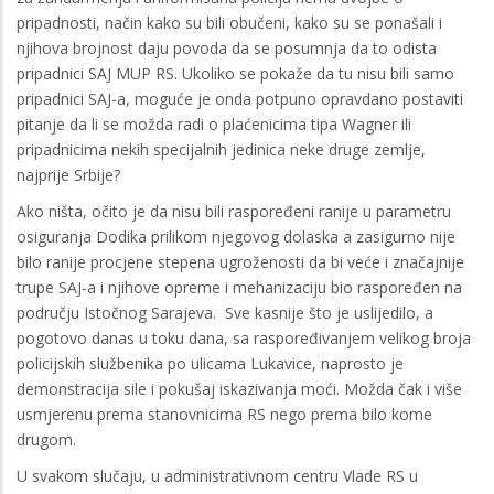
pripadnosti, način kako su bili obučeni, kako su se ponašali i
njihova brojnost daju povoda da se posumnja da to odista
pripadnici SAJ MUP RS. Ukoliko se pokaže da tu nisu bili samo
pripadnici SAJ-a, moguće je onda potpuno opravdano postaviti
pitanje da li se možda radi o plaćenicima tipa Wagner ili
pripadnicima nekih specijalnih jedinica neke druge zemlje,
najprije Srbije?
Ako ništa, očito je da nisu bili raspoređeni ranije u parametru
osiguranja Dodika prilikom njegovog dolaska a zasigurno nije
bilo ranije procjene stepena ugroženosti da bi veće i značajnije
trupe SAJ-a i njihove opreme i mehanizaciju bio raspoređen na
području Istočnog Sarajeva. Sve kasnije što je uslijedilo, a
pogotovo danas u toku dana, sa raspoređivanjem velikog broja
policijskih službenika po ulicama Lukavice, naprosto je
demonstracija sile i pokušaj iskazivanja moći. Možda čak i više
usmjerenu prema stanovnicima RS nego prema bilo kome
drugom.
U svakom slučaju, u administrativnom centru Vlade RS u