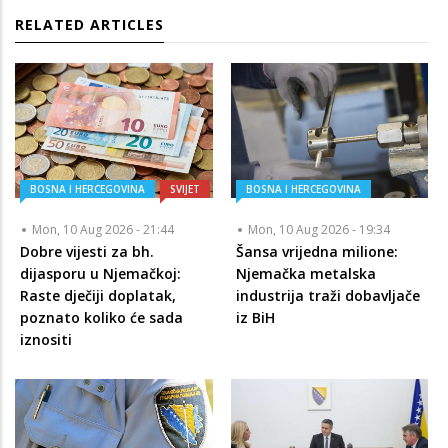
RELATED ARTICLES
BOSNA I HERCEGOVINA
SVIJET
BOSNA I HERCEGOVINA
Mon, 10 Aug 2026 - 21:44
Mon, 10 Aug 2026 - 19:34
Dobre vijesti za bh.
Šansa vrijedna milione:
dijasporu u Njemačkoj:
Njemačka metalska
Raste dječiji doplatak,
industrija traži dobavljače
poznato koliko će sada
iz BiH
iznositi