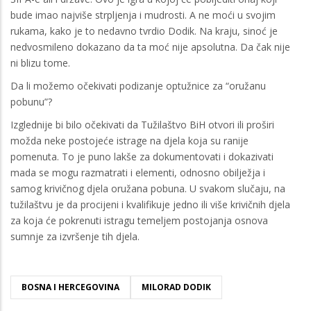
bude imao najviše strpljenja i mudrosti. A ne moći u svojim
rukama, kako je to nedavno tvrdio Dodik. Na kraju, sinoć je
nedvosmileno dokazano da ta moć nije apsolutna. Da čak nije
ni blizu tome.
Da li možemo očekivati podizanje optužnice za “oružanu
pobunu”?
Izglednije bi bilo očekivati da Tužilaštvo BiH otvori ili proširi
možda neke postojeće istrage na djela koja su ranije
pomenuta. To je puno lakše za dokumentovati i dokazivati
mada se mogu razmatrati i elementi, odnosno obilježja i
samog krivičnog djela oružana pobuna. U svakom slučaju, na
tužilaštvu je da procijeni i kvalifikuje jedno ili više krivičnih djela
za koja će pokrenuti istragu temeljem postojanja osnova
sumnje za izvršenje tih djela.
BOSNA I HERCEGOVINA
MILORAD DODIK