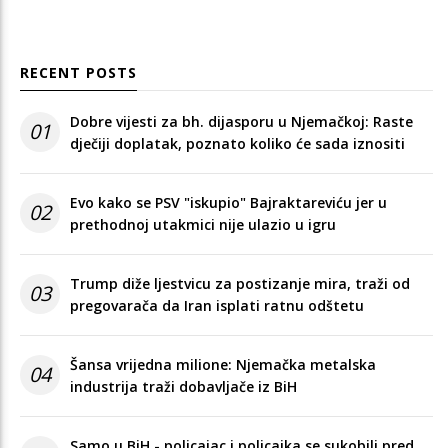
RECENT POSTS
Dobre vijesti za bh. dijasporu u Njemačkoj: Raste
01
dječiji doplatak, poznato koliko će sada iznositi
Evo kako se PSV "iskupio" Bajraktareviću jer u
02
prethodnoj utakmici nije ulazio u igru
Trump diže ljestvicu za postizanje mira, traži od
03
pregovarača da Iran isplati ratnu odštetu
Šansa vrijedna milione: Njemačka metalska
04
industrija traži dobavljače iz BiH
Samo u BiH - policajac i policajka se sukobili pred