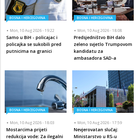
BOSNA I HERCEGOVINA
BOSNA I HERCEGOVINA
Mon, 10 Aug 2026 - 19:22
Mon, 10 Aug 2026 - 18:08
Samo u BiH - policajac i
Predsjedništvo BiH dalo
policajka se sukobili pred
zeleno svjetlo Trumpovom
putnicima na granici
kandidatu za
ambasadora SAD-a
BOSNA I HERCEGOVINA
BOSNA I HERCEGOVINA
Mon, 10 Aug 2026 - 18:03
Mon, 10 Aug 2026 - 17:59
Mostarcima prijeti
Nevjerovatan slučaj:
redukcija vode: Za ilegalni
Ministarstvo u RS-u