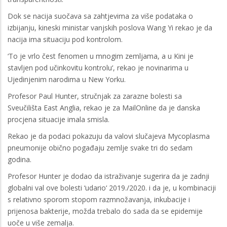
Dok se nacija suočava sa zahtjevima za više podataka o
izbijanju, kineski ministar vanjskih poslova Wang Yi rekao je da
nacija ima situaciju pod kontrolom.
‘To je vrlo čest fenomen u mnogim zemljama, a u Kini je
stavljen pod učinkovitu kontrolu‘, rekao je novinarima u
Ujedinjenim narodima u New Yorku.
Profesor Paul Hunter, stručnjak za zarazne bolesti sa
Sveučilišta East Anglia, rekao je za MailOnline da je danska
procjena situacije imala smisla.
Rekao je da podaci pokazuju da valovi slučajeva Mycoplasma
pneumonije obično pogađaju zemlje svake tri do sedam
godina.
Profesor Hunter je dodao da istraživanje sugerira da je zadnji
globalni val ove bolesti ‘udario‘ 2019./2020. i da je, u kombinaciji
s relativno sporom stopom razmnožavanja, inkubacije i
prijenosa bakterije, možda trebalo do sada da se epidemije
uoče u više zemalja.