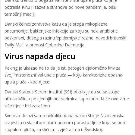
Dansku trenutno pogađa val iste vrste upale pluća koja je
potresla Kinu i izazvala strahove od nove pandemije, pišu
tamošnji mediji.
Danski čelnici zdravstva kažu da je stopa mikoplazne
pneumonije, bakterijske infekcije za koju su neki antibiotici
beskorisni, dosegla razinu ‘epidemijske‘ razine, navodi britanski
Daily Mail, a prenosi Slobodna Dalmacija.
Virus napada djecu
Peking je ukazao na to da je isti patogen djelomično kriv za
svoj ‘misteriozni‘ val upale pluća — koju karakterizira opasna
upala pluća - kod djece.
Danski Statens Serum Institut (SSI) otkrio je da su se stope
utrostručile u posljednjih pet sedmica i upozorio da će ove zime
više djece biti zaraženo.
Sve ovo dolazi samo nekoliko dana nakon što je Nizozemska
izvijestila o vlastitom alarmantnom porastu djece koja se bore
s upalom pluća, sa sličnim izvještajima u Švedskoj.