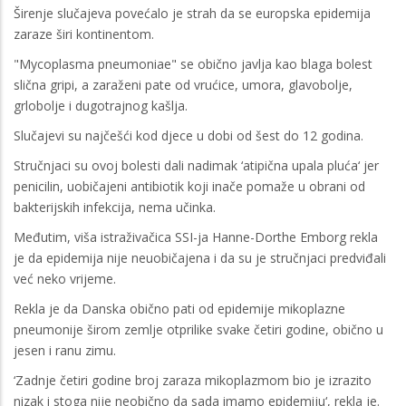
Širenje slučajeva povećalo je strah da se europska epidemija
zaraze širi kontinentom.
"Mycoplasma pneumoniae" se obično javlja kao blaga bolest
slična gripi, a zaraženi pate od vrućice, umora, glavobolje,
grlobolje i dugotrajnog kašlja.
Slučajevi su najčešći kod djece u dobi od šest do 12 godina.
Stručnjaci su ovoj bolesti dali nadimak ‘atipična upala pluća‘ jer
penicilin, uobičajeni antibiotik koji inače pomaže u obrani od
bakterijskih infekcija, nema učinka.
Međutim, viša istraživačica SSI-ja Hanne-Dorthe Emborg rekla
je da epidemija nije neuobičajena i da su je stručnjaci predviđali
već neko vrijeme.
Rekla je da Danska obično pati od epidemije mikoplazne
pneumonije širom zemlje otprilike svake četiri godine, obično u
jesen i ranu zimu.
‘Zadnje četiri godine broj zaraza mikoplazmom bio je izrazito
nizak i stoga nije neobično da sada imamo epidemiju‘, rekla je.