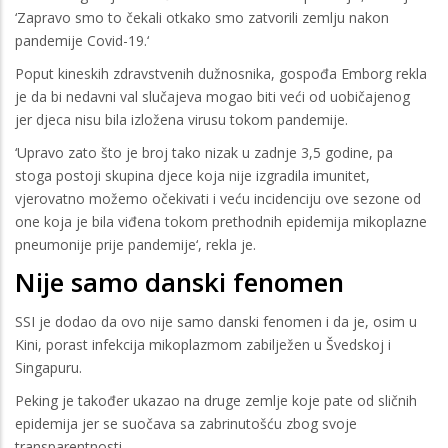
‘Zapravo smo to čekali otkako smo zatvorili zemlju nakon
pandemije Covid-19.‘
Poput kineskih zdravstvenih dužnosnika, gospođa Emborg rekla
je da bi nedavni val slučajeva mogao biti veći od uobičajenog
jer djeca nisu bila izložena virusu tokom pandemije.
‘Upravo zato što je broj tako nizak u zadnje 3,5 godine, pa
stoga postoji skupina djece koja nije izgradila imunitet,
vjerovatno možemo očekivati ​​i veću incidenciju ove sezone od
one koja je bila viđena tokom prethodnih epidemija mikoplazne
pneumonije prije pandemije‘, rekla je.
Nije samo danski fenomen
SSI je dodao da ovo nije samo danski fenomen i da je, osim u
Kini, porast infekcija mikoplazmom zabilježen u Švedskoj i
Singapuru.
Peking je također ukazao na druge zemlje koje pate od sličnih
epidemija jer se suočava sa zabrinutošću zbog svoje
transparentnosti.