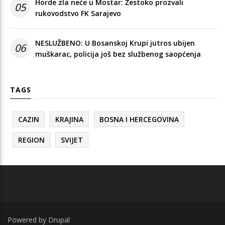
Horde zla neće u Mostar: Žestoko prozvali
05
rukovodstvo FK Sarajevo
NESLUŽBENO: U Bosanskoj Krupi jutros ubijen
06
muškarac, policija još bez službenog saopćenja
TAGS
CAZIN
KRAJINA
BOSNA I HERCEGOVINA
REGION
SVIJET
Powered by
Drupal