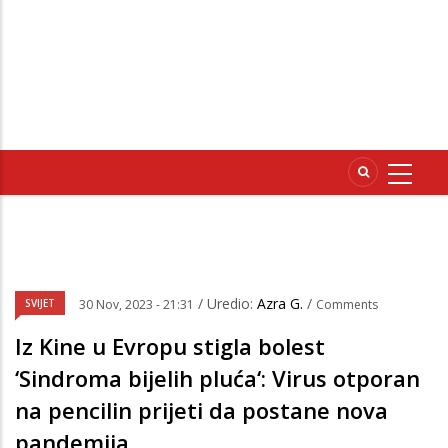
/ Uredio:
Azra G.
/
SVIJET
30 Nov, 2023 - 21:31
Comments
Iz Kine u Evropu stigla bolest
‘Sindroma bijelih pluća‘: Virus otporan
na pencilin prijeti da postane nova
pandemija