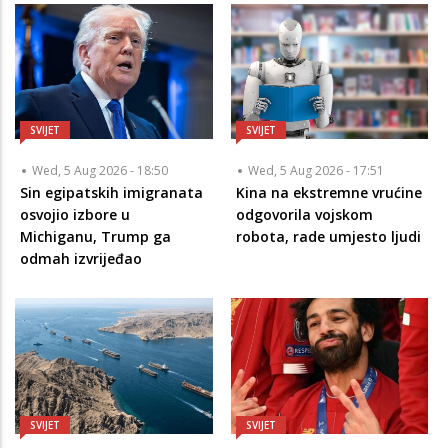
SVIJET
SVIJET
Wed, 5 Aug 2026 - 18:50
Wed, 5 Aug 2026 - 17:51
Sin egipatskih imigranata
Kina na ekstremne vrućine
osvojio izbore u
odgovorila vojskom
Michiganu, Trump ga
robota, rade umjesto ljudi
odmah izvrijeđao
SVIJET
SVIJET