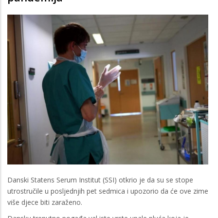
Danski Statens Serum Institut (SSI) otkrio je da su se stope
utrostručile u posljednjih pet sedmica i upozorio da će ove zime
više djece biti zaraženo.