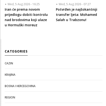
Wed, 5 Aug 2026 - 16:25
Wed, 5 Aug 2026 - 07:27
Iran će prema novom
Potvrđen je najšokantniji
prijedlogu dobiti kontrolu
transfer ljeta: Mohamed
nad brodovima koji ulaze
Salah u Trabzonu!
u Hormuški moreuz
CATEGORIES
CAZIN
KRAJINA
BOSNA I HERCEGOVINA
REGION