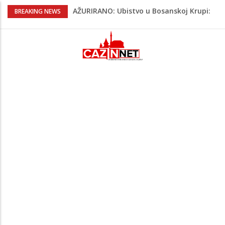
AŽURIRANO: Ubistvo u Bosanskoj Krupi:
BREAKING NEWS
Muškarac pronađen mrtav u kući,
osumnjičeni uhapšen
Horde zla neće u Mostar: Žestoko
prozvali rukovodstvo FK Sarajevo
Cazin: Spektakularnom završnicom
okončano „Lito moje medeno 2026“
Na Ahiret preselila Musić (Sušić) Hata
Na Ahiret preselio Bajrić (Omera) Hadži
Mustafa