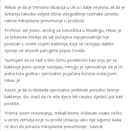
Rekao je da je trenutna situacija u UK-u i dalje nejasna, ali da je
Britanija također vidjela slične višegodišnje razmake između
valova mikoplazne pneumonije u prošlosti.
Profesor Ian Jones, virolog sa Sveučilišta u Readingu, rekao je
za britanske medije da val slučajeva najvjerovatnije nije
povezan s novim sojem bakterija, koje se razvijaju daleko
sporije od virusnih patogena poput Covida.
‘Sumnjam da se radi o bilo čemu posebnom kao soju jer se
bakterije puno sporije razvijaju, mnogo je vjerovatnije da je to
jedna loša godina i vjerovatno pojačana korona-izolacijom‘,
rekao je.
Kazao je da su blokade vjerovatno prekinule prirodno širenje
bakterije, što znači da će više djece biti ranjivo sljedeći put kad
poraste.
‘Prema ovom rezoniranju, trebali bismo očekivati ​​ovako nešto
u većini zemalja koje su prošle izolaciju iako nije sigurno kada
će doći do porasta mikoplazne pneumonije.‘, navodi