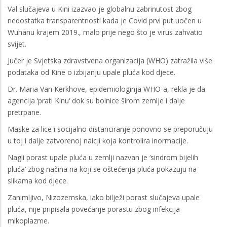
Val slučajeva u Kini izazvao je globalnu zabrinutost zbog
nedostatka transparentnosti kada je Covid prvi put uočen u
Wuhanu krajem 2019., malo prije nego što je virus zahvatio
svijet.
Jučer je Svjetska zdravstvena organizacija (WHO) zatražila više
podataka od Kine o izbijanju upale pluća kod djece.
Dr. Maria Van Kerkhove, epidemiologinja WHO-a, rekla je da
agencija ‘prati Kinu‘ dok su bolnice širom zemlje i dalje
pretrpane.
Maske za lice i socijalno distanciranje ponovno se preporučuju
u toj i dalje zatvorenoj naicji koja kontrolira inormacije.
Nagli porast upale pluća u zemlji nazvan je ‘sindrom bijelih
pluća‘ zbog načina na koji se oštećenja pluća pokazuju na
slikama kod djece.
Zanimljivo, Nizozemska, iako bilježi porast slučajeva upale
pluća, nije pripisala povećanje porastu zbog infekcija
mikoplazme.