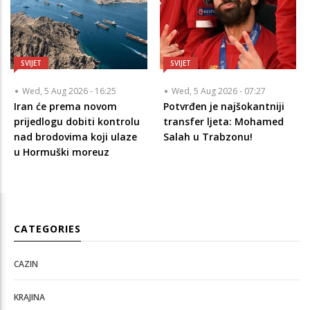
SVIJET
SVIJET
Wed, 5 Aug 2026 - 16:25
Wed, 5 Aug 2026 - 07:27
Iran će prema novom
Potvrđen je najšokantniji
prijedlogu dobiti kontrolu
transfer ljeta: Mohamed
nad brodovima koji ulaze
Salah u Trabzonu!
u Hormuški moreuz
CATEGORIES
CAZIN
KRAJINA