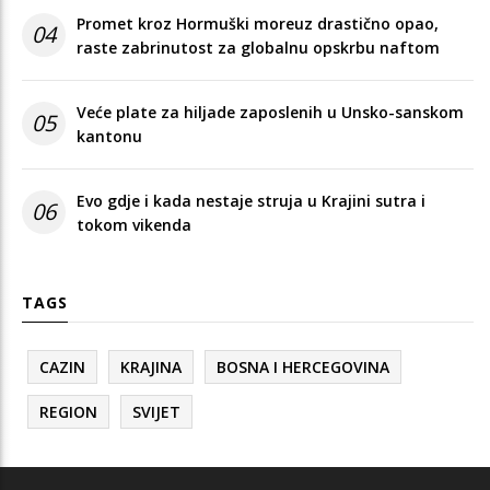
Promet kroz Hormuški moreuz drastično opao,
04
raste zabrinutost za globalnu opskrbu naftom
Veće plate za hiljade zaposlenih u Unsko-sanskom
05
kantonu
Evo gdje i kada nestaje struja u Krajini sutra i
06
tokom vikenda
TAGS
CAZIN
KRAJINA
BOSNA I HERCEGOVINA
REGION
SVIJET