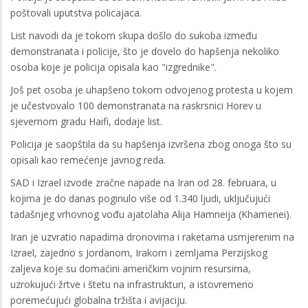
poštovali uputstva policajaca.
List navodi da je tokom skupa došlo do sukoba između
demonstranata i policije, što je dovelo do hapšenja nekoliko
osoba koje je policija opisala kao "izgrednike".
Još pet osoba je uhapšeno tokom odvojenog protesta u kojem
je učestvovalo 100 demonstranata na raskrsnici Horev u
sjevernom gradu Haifi, dodaje list.
Policija je saopštila da su hapšenja izvršena zbog onoga što su
opisali kao remećenje javnog reda.
SAD i Izrael izvode zračne napade na Iran od 28. februara, u
kojima je do danas poginulo više od 1.340 ljudi, uključujući
tadašnjeg vrhovnog vođu ajatolaha Alija Hamneija (Khamenei).
Iran je uzvratio napadima dronovima i raketama usmjerenim na
Izrael, zajedno s Jordanom, Irakom i zemljama Perzijskog
zaljeva koje su domaćini američkim vojnim resursima,
uzrokujući žrtve i štetu na infrastrukturi, a istovremeno
poremećujući globalna tržišta i avijaciju.