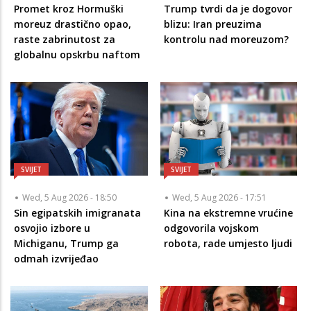
Promet kroz Hormuški
Trump tvrdi da je dogovor
moreuz drastično opao,
blizu: Iran preuzima
raste zabrinutost za
kontrolu nad moreuzom?
globalnu opskrbu naftom
SVIJET
SVIJET
Wed, 5 Aug 2026 - 18:50
Wed, 5 Aug 2026 - 17:51
Sin egipatskih imigranata
Kina na ekstremne vrućine
osvojio izbore u
odgovorila vojskom
Michiganu, Trump ga
robota, rade umjesto ljudi
odmah izvrijeđao