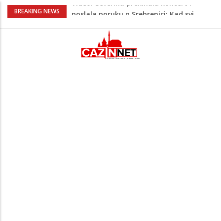
Na Ahiret preselio RAMIĆ (SAFETA) SENAD
BREAKING NEWS
Teška saobraćajna nesreća u Krajini:
BMW sa slovenskim tablicama završio u
rasvjetnom stubu
Evo gdje i kada nestaje struja u Krajini
sutra i tokom vikenda
Veće plate za hiljade zaposlenih u
Unsko-sanskom kantonu
Video/ Severina prekinula koncert i
poslala poruku o Srebrenici: Kad svi
priznamo genocid, bit ćemo sretne i
vesele države