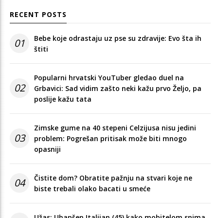
RECENT POSTS
Bebe koje odrastaju uz pse su zdravije: Evo šta ih
01
štiti
Popularni hrvatski YouTuber gledao duel na
02
Grbavici: Sad vidim zašto neki kažu prvo Željo, pa
poslije kažu tata
Zimske gume na 40 stepeni Celzijusa nisu jedini
03
problem: Pogrešan pritisak može biti mnogo
opasniji
Čistite dom? Obratite pažnju na stvari koje ne
04
biste trebali olako bacati u smeće
Užas: Uhapšen Italijan (45) kako mobitelom snima