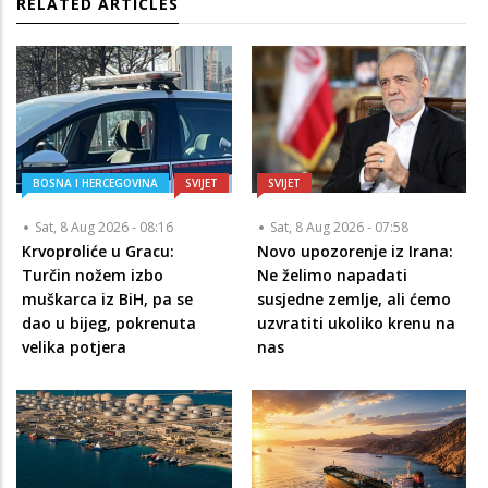
RELATED ARTICLES
BOSNA I HERCEGOVINA
SVIJET
SVIJET
Sat, 8 Aug 2026 - 08:16
Sat, 8 Aug 2026 - 07:58
Krvoproliće u Gracu:
Novo upozorenje iz Irana:
Turčin nožem izbo
Ne želimo napadati
muškarca iz BiH, pa se
susjedne zemlje, ali ćemo
dao u bijeg, pokrenuta
uzvratiti ukoliko krenu na
velika potjera
nas