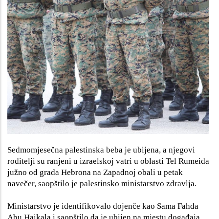
Sedmomjesečna palestinska beba je ubijena, a njegovi
roditelji su ranjeni u izraelskoj vatri u oblasti Tel Rumeida
južno od grada Hebrona na Zapadnoj obali u petak
navečer, saopštilo je palestinsko ministarstvo zdravlja.
Ministarstvo je identifikovalo dojenče kao Sama Fahda
Abu Haikala i saopštilo da je ubijen na mjestu događaja,