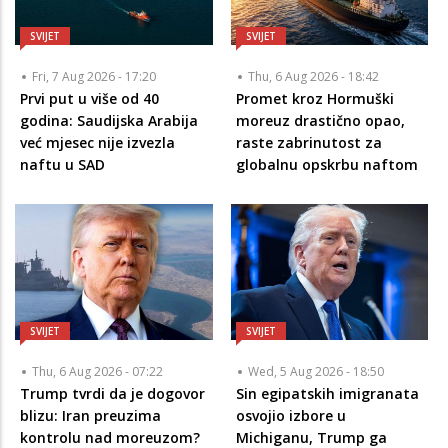
SVIJET
SVIJET
Fri, 7 Aug 2026 - 17:20
Thu, 6 Aug 2026 - 18:42
Prvi put u više od 40
Promet kroz Hormuški
godina: Saudijska Arabija
moreuz drastično opao,
već mjesec nije izvezla
raste zabrinutost za
naftu u SAD
globalnu opskrbu naftom
SVIJET
SVIJET
Thu, 6 Aug 2026 - 07:22
Wed, 5 Aug 2026 - 18:50
Trump tvrdi da je dogovor
Sin egipatskih imigranata
blizu: Iran preuzima
osvojio izbore u
kontrolu nad moreuzom?
Michiganu, Trump ga