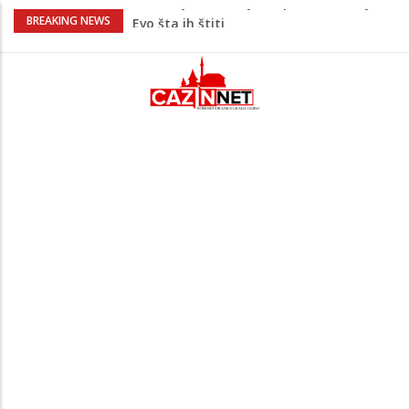
Užas: Uhapšen Italijan (45) kako
BREAKING NEWS
mobitelom snima djecu na plaži
Čistite dom? Obratite pažnju na stvari
koje ne biste trebali olako bacati u
smeće
Zimske gume na 40 stepeni Celzijusa
nisu jedini problem: Pogrešan pritisak
može biti mnogo opasniji
Popularni hrvatski YouTuber gledao duel
na Grbavici: Sad vidim zašto neki kažu
prvo Željo, pa poslije kažu tata
Bebe koje odrastaju uz pse su zdravije:
Evo šta ih štiti