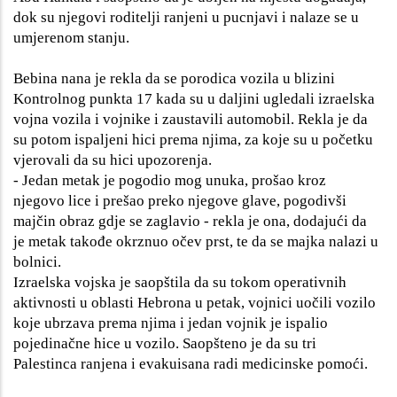
dok su njegovi roditelji ranjeni u pucnjavi i nalaze se u
umjerenom stanju.
Bebina nana je rekla da se porodica vozila u blizini
Kontrolnog punkta 17 kada su u daljini ugledali izraelska
vojna vozila i vojnike i zaustavili automobil. Rekla je da
su potom ispaljeni hici prema njima, za koje su u početku
vjerovali da su hici upozorenja.
- Jedan metak je pogodio mog unuka, prošao kroz
njegovo lice i prešao preko njegove glave, pogodivši
majčin obraz gdje se zaglavio - rekla je ona, dodajući da
je metak takođe okrznuo očev prst, te da se majka nalazi u
bolnici.
Izraelska vojska je saopštila da su tokom operativnih
aktivnosti u oblasti Hebrona u petak, vojnici uočili vozilo
koje ubrzava prema njima i jedan vojnik je ispalio
pojedinačne hice u vozilo. Saopšteno je da su tri
Palestinca ranjena i evakuisana radi medicinske pomoći.