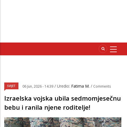
/ Uredio:
Fatima M.
/
SVIJET
06 Jun, 2026 - 14:39
Comments
Izraelska vojska ubila sedmomjesečnu
bebu i ranila njene roditelje!