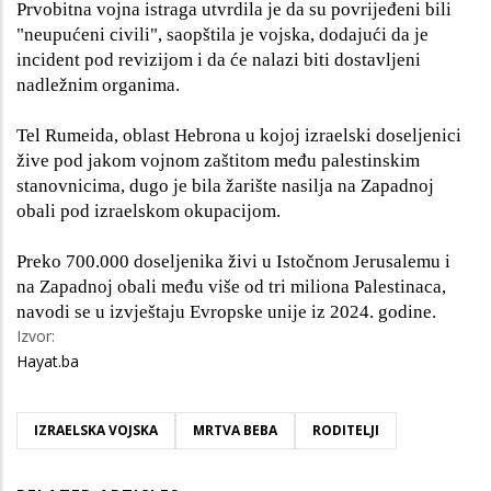
Prvobitna vojna istraga utvrdila je da su povrijeđeni bili
"neupućeni civili", saopštila je vojska, dodajući da je
incident pod revizijom i da će nalazi biti dostavljeni
nadležnim organima.
Tel Rumeida, oblast Hebrona u kojoj izraelski doseljenici
žive pod jakom vojnom zaštitom među palestinskim
stanovnicima, dugo je bila žarište nasilja na Zapadnoj
obali pod izraelskom okupacijom.
Preko 700.000 doseljenika živi u Istočnom Jerusalemu i
na Zapadnoj obali među više od tri miliona Palestinaca,
navodi se u izvještaju Evropske unije iz 2024. godine.
Izvor:
Hayat.ba
IZRAELSKA VOJSKA
MRTVA BEBA
RODITELJI