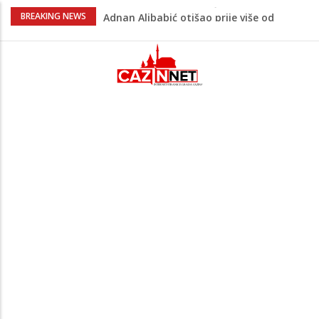
Adnan Alibabić otišao prije više od
BREAKING NEWS
godinu iz bolnice u Bihaću, otac:
"Preteško je, ali ne odustajemo"
Na mjestu gdje su nedavno poginula
dvojica mladića danas poginuo
motociklista
Muškarac iz Živinica brutalno pretukao
djevojku pa je jurio nakon što mu je
pobjegla iz auta
Danas isplata invalidnina u FBiH: Za
korisnike osigurano 63,4 miliona KM
Na Ahiret preselio KOLJIĆ (Meho) MUNIB