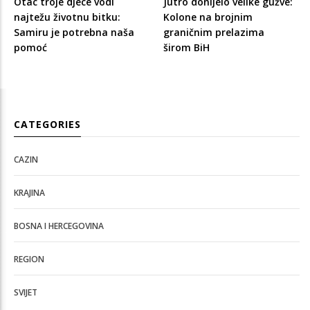
Otac troje djece vodi
Jutro donijelo velike gužve:
najtežu životnu bitku:
Kolone na brojnim
Samiru je potrebna naša
graničnim prelazima
pomoć
širom BiH
CATEGORIES
CAZIN
KRAJINA
BOSNA I HERCEGOVINA
REGION
SVIJET