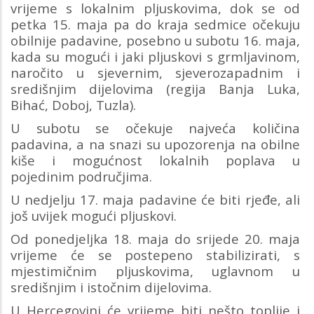
vrijeme s lokalnim pljuskovima, dok se od
petka 15. maja pa do kraja sedmice očekuju
obilnije padavine, posebno u subotu 16. maja,
kada su mogući i jaki pljuskovi s grmljavinom,
naročito u sjevernim, sjeverozapadnim i
središnjim dijelovima (regija Banja Luka,
Bihać, Doboj, Tuzla).
U subotu se očekuje najveća količina
padavina, a na snazi su upozorenja na obilne
kiše i mogućnost lokalnih poplava u
pojedinim područjima.
U nedjelju 17. maja padavine će biti rjeđe, ali
još uvijek mogući pljuskovi.
Od ponedjeljka 18. maja do srijede 20. maja
vrijeme će se postepeno stabilizirati, s
mjestimičnim pljuskovima, uglavnom u
središnjim i istočnim dijelovima.
U Hercegovini će vrijeme biti nešto toplije i