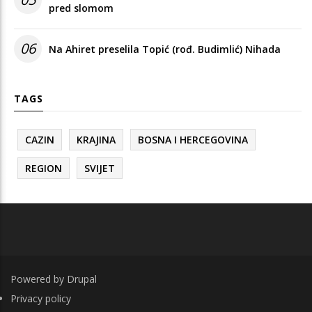
pred slomom
06
Na Ahiret preselila Topić (rođ. Budimlić) Nihada
TAGS
CAZIN
KRAJINA
BOSNA I HERCEGOVINA
REGION
SVIJET
Powered by
Drupal
FOOTER
Privacy policy