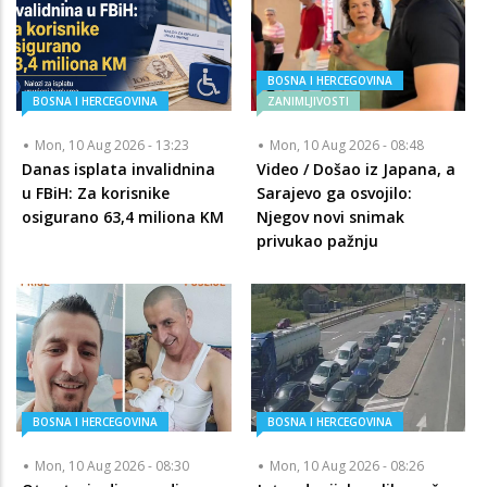
BOSNA I HERCEGOVINA
BOSNA I HERCEGOVINA
ZANIMLJIVOSTI
Mon, 10 Aug 2026 - 13:23
Mon, 10 Aug 2026 - 08:48
Danas isplata invalidnina
Video / Došao iz Japana, a
u FBiH: Za korisnike
Sarajevo ga osvojilo:
osigurano 63,4 miliona KM
Njegov novi snimak
privukao pažnju
BOSNA I HERCEGOVINA
BOSNA I HERCEGOVINA
Mon, 10 Aug 2026 - 08:30
Mon, 10 Aug 2026 - 08:26