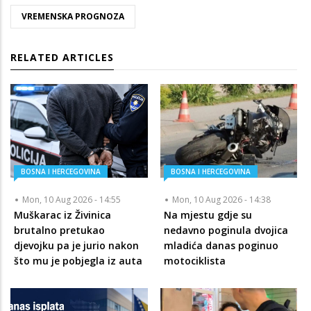
VREMENSKA PROGNOZA
RELATED ARTICLES
BOSNA I HERCEGOVINA
BOSNA I HERCEGOVINA
Mon, 10 Aug 2026 - 14:55
Mon, 10 Aug 2026 - 14:38
Muškarac iz Živinica
Na mjestu gdje su
brutalno pretukao
nedavno poginula dvojica
djevojku pa je jurio nakon
mladića danas poginuo
što mu je pobjegla iz auta
motociklista