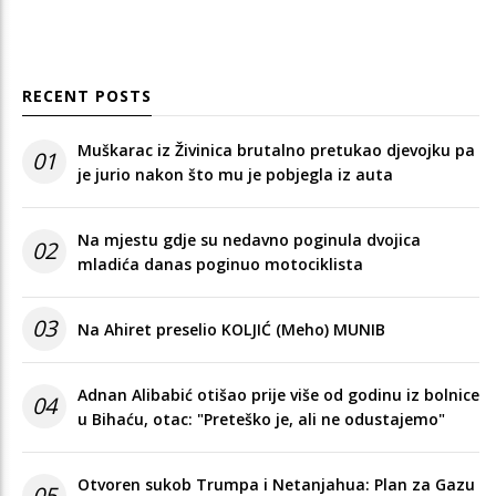
RECENT POSTS
Muškarac iz Živinica brutalno pretukao djevojku pa
01
je jurio nakon što mu je pobjegla iz auta
Na mjestu gdje su nedavno poginula dvojica
02
mladića danas poginuo motociklista
03
Na Ahiret preselio KOLJIĆ (Meho) MUNIB
Adnan Alibabić otišao prije više od godinu iz bolnice
04
u Bihaću, otac: "Preteško je, ali ne odustajemo"
Otvoren sukob Trumpa i Netanjahua: Plan za Gazu
05