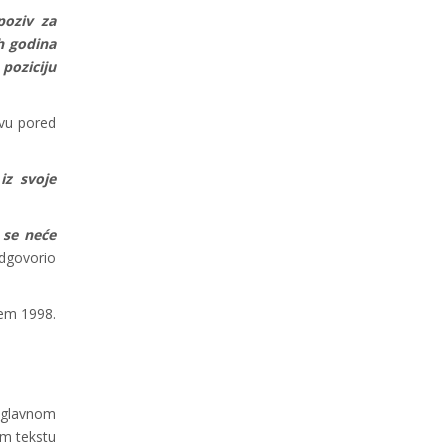
poziv za
h godina
poziciju
evu pored
iz svoje
 se neće
dgovorio
ćem 1998.
uglavnom
om tekstu