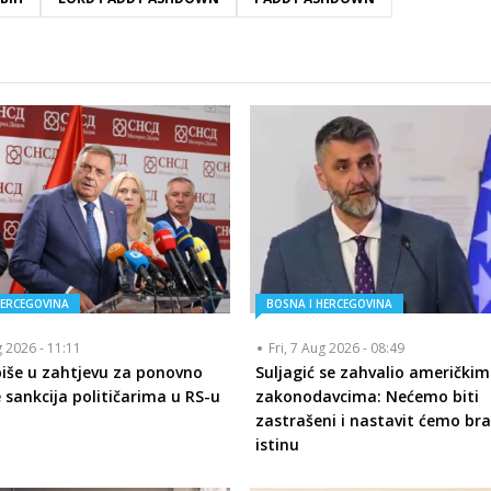
HERCEGOVINA
BOSNA I HERCEGOVINA
g 2026 - 11:11
Fri, 7 Aug 2026 - 08:49
piše u zahtjevu za ponovno
Suljagić se zahvalio američkim
 sankcija političarima u RS-u
zakonodavcima: Nećemo biti
zastrašeni i nastavit ćemo bra
istinu