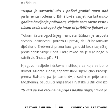
o Ešdaunu.
“Uspio je sastaviti BiH i početi graditi novo dob
parlamenta rođena u BiH i bivša savjetnica britansko
godina bavljenja politikom, vidjela sam razne vrste iza
nisam srela nekoga koje imao ni približno ljubavi za 
Tokom četverogodišnjeg mandata Ešdaun je uspostavi
stvorio jedinstvenu poreznu upravu, dajući bosansk
dječaka u Srebrenici prizna kao genocid kroz izvješta
predsjednik Srbije Boris Tadić rekao da je više nego bi
ratnih zločinaca, piše FT.
Njegovo nasljeđe i državne institucije za koje se bori
dovodi Milorad Dodik, separatistički srpski član Predsjed
prema Balkanu pa je samo dvije sedmice prije smrti,
Mogherini), osuđujući miješanje Hrvatske u BiH oko izb
“U BiH se sve računa na prije i poslije njega,”
rekla je
SASTAVLJANJE BIH
BH
ČOVJEK KOJI JE SASTAVIO