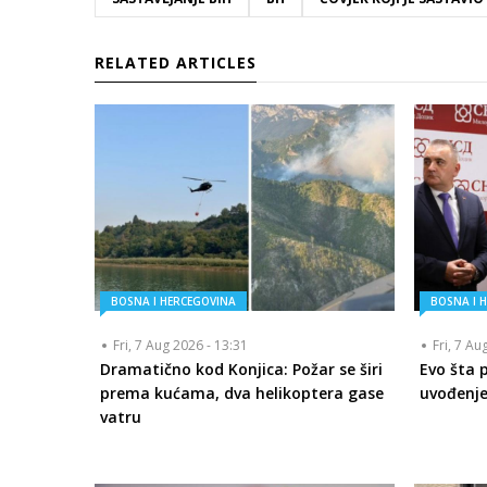
RELATED ARTICLES
BOSNA I HERCEGOVINA
BOSNA I 
Fri, 7 Aug 2026 - 13:31
Fri, 7 Au
Dramatično kod Konjica: Požar se širi
Evo šta 
prema kućama, dva helikoptera gase
uvođenje
vatru