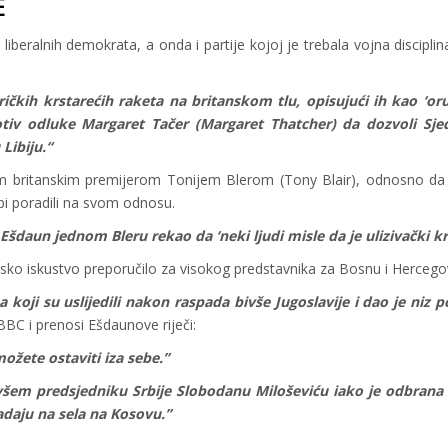
E
er liberalnih demokrata, a onda i partije kojoj je trebala vojna discipli
ričkih krstarećih raketa na britanskom tlu, opisujući ih kao ‘or
tiv odluke Margaret Tačer (Margaret Thatcher) da dozvoli Sje
Libiju.“
im britanskim premijerom Tonijem Blerom (Tony Blair), odnosno da
 bi poradili na svom odnosu.
 Ešdaun jednom Bleru rekao da ‘neki ljudi misle da je ulizivački kr
sko iskustvo preporučilo za visokog predstavnika za Bosnu i Hercego
koji su uslijedili nakon raspada bivše Jugoslavije i dao je niz p
BBC i prenosi Ešdaunove riječi:
žete ostaviti iza sebe.”
šem predsjedniku Srbije Slobodanu Miloševiću iako je odbrana 
adaju na sela na Kosovu.”