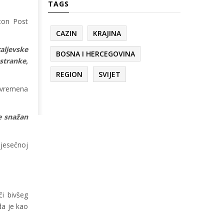
TAGS
gton Post
CAZIN
KRAJINA
raljevske
BOSNA I HERCEGOVINA
stranke,
REGION
SVIJET
o vremena
je snažan
mjesečnoj
či bivšeg
 da je kao