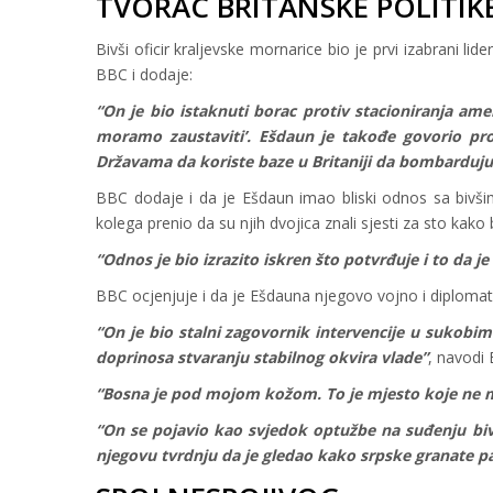
TVORAC BRITANSKE POLITIK
Bivši oficir kraljevske mornarice bio je prvi izabrani lid
BBC i dodaje:
“On je bio istaknuti borac protiv stacioniranja ame
moramo zaustaviti’. Ešdaun je takođe govorio pro
Državama da koriste baze u Britaniji da bombarduju 
BBC dodaje i da je Ešdaun imao bliski odnos sa bivš
kolega prenio da su njih dvojica znali sjesti za sto kako
“Odnos je bio izrazito iskren što potvrđuje i to da je
BBC ocjenjuje i da je Ešdauna njegovo vojno i diplomat
“On je bio stalni zagovornik intervencije u sukobima 
doprinosa stvaranju stabilnog okvira vlade”
, navodi 
“Bosna je pod mojom kožom. To je mjesto koje ne mo
“On se pojavio kao svjedok optužbe na suđenju biv
njegovu tvrdnju da je gledao kako srpske granate p