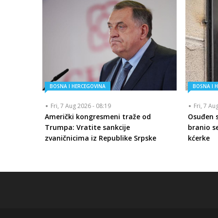
BOSNA I HERCEGOVINA
BOSNA I 
Fri, 7 Aug 2026 - 08:19
Fri, 7 Au
Američki kongresmeni traže od
Osuđen se
Trumpa: Vratite sankcije
branio se
zvaničnicima iz Republike Srpske
kćerke