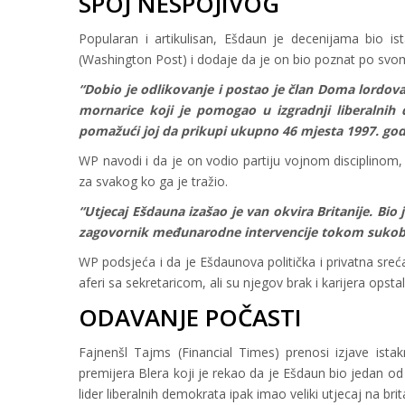
SPOJ NESPOJIVOG
Popularan i artikulisan, Ešdaun je decenijama bio ist
(Washington Post) i dodaje da je on bio poznat po svom i
“Dobio je odlikovanje i postao je član Doma lordova,
mornarice koji je pomogao u izgradnji liberalnih
pomažući joj da prikupi ukupno 46 mjesta 1997. godin
WP navodi i da je on vodio partiju vojnom disciplinom,
za svakog ko ga je tražio.
“Utjecaj Ešdauna izašao je van okvira Britanije. Bio
zagovornik međunarodne intervencije tokom sukoba u
WP podsjeća i da je Ešdaunova politička i privatna sre
aferi sa sekretaricom, ali su njegov brak i karijera opstali
ODAVANJE POČASTI
Fajnenšl Tajms (Financial Times) prenosi izjave istak
premijera Blera koji je rekao da je Ešdaun bio jedan od na
lider liberalnih demokrata ipak imao veliki utjecaj na brita