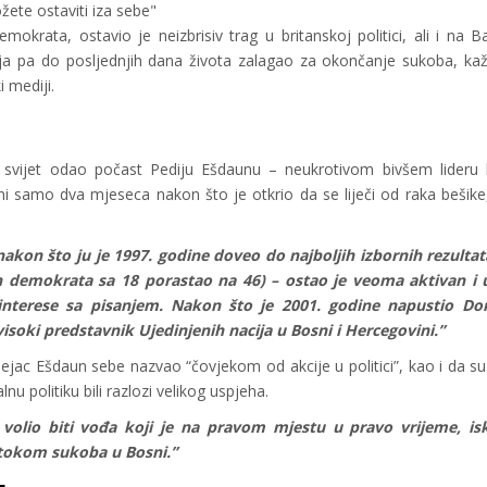
te ostaviti iza sebe"
okrata, ostavio je neizbrisiv trag u britanskoj politici, ali i na B
ja pa do posljednjih dana života zalagao za okončanje sukoba, ka
 mediji.
i svijet odao počast Pediju Ešdaunu – neukrotivom bivšem lideru l
i samo dva mjeseca nakon što je otkrio da se liječi od raka bešike
kon što ju je 1997. godine doveo do najboljih izbornih rezultata
nih demokrata sa 18 porastao na 46) – ostao je veoma aktivan i
 interese sa pisanjem. Nakon što je 2001. godine napustio Do
 visoki predstavnik Ujedinjenih nacija u Bosni i Hercegovini.”
pejac Ešdaun sebe nazvao “čovjekom od akcije u politici”, kao i da s
lnu politiku bili razlozi velikog uspjeha.
e volio biti vođa koji je na pravom mjestu u pravo vrijeme, isk
a tokom sukoba u Bosni.”