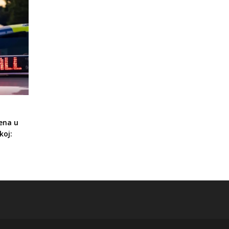
ena u
koj: