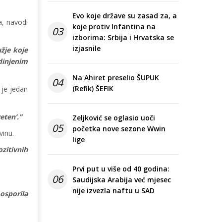
Evo koje države su zasad za, a
na, navodi
koje protiv Infantina na
03
izborima: Srbija i Hrvatska se
izjasnile
užje koje
dinjenim
Na Ahiret preselio ŠUPUK
04
(Refik) ŠEFIK
 je jedan
eten’.”
Zeljković se oglasio uoči
05
početka nove sezone Wwin
vinu.
lige
ozitivnih
Prvi put u više od 40 godina:
06
Saudijska Arabija već mjesec
nije izvezla naftu u SAD
osporila