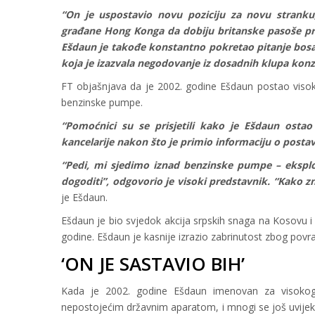
“On je uspostavio novu poziciju za novu stranku
građane Hong Konga da dobiju britanske pasoše prij
Ešdaun je takođe konstantno pokretao pitanje bosa
koja je izazvala negodovanje iz dosadnih klupa konze
FT objašnjava da je 2002. godine Ešdaun postao visoki
benzinske pumpe.
“Pomoćnici su se prisjetili kako je Ešdaun osta
kancelarije nakon što je primio informaciju o posta
“Pedi, mi sjedimo iznad benzinske pumpe – eksplozij
dogoditi”, odgovorio je visoki predstavnik. “Kako
je Ešdaun.
Ešdaun je bio svjedok akcija srpskih snaga na Kosovu
godine. Ešdaun je kasnije izrazio zabrinutost zbog povr
‘ON JE SASTAVIO BIH’
Kada je 2002. godine Ešdaun imenovan za visokog 
nepostojećim državnim aparatom, i mnogi se još uvijek