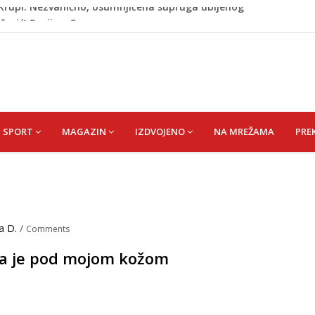
ažević) Senija – Sena
ŠEFIK
je protiv Infantina na izborima: Srbija i Hrvatska se
akon obilježavanja godišnjice: "Doživjela sam poniženje
 mom sinu"
j Krupi: Nezvanično, osumnjičena supruga ubijenog
SPORT
MAGAZIN
IZDVOJENO
NA MREŽAMA
PRE
a D.
/
Comments
sna je pod mojom kožom