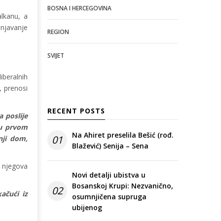
BOSNA I HERCEGOVINA
alkanu, a
žnjavanje
REGION
SVIJET
iberalnih
, prenosi
RECENT POSTS
 poslije
 u prvom
Na Ahiret preselila Bešić (rođ.
01
nji dom,
Blažević) Senija – Sena
u njegova
Novi detalji ubistva u
Bosanskoj Krupi: Nezvanično,
02
ačući iz
osumnjičena supruga
ubijenog