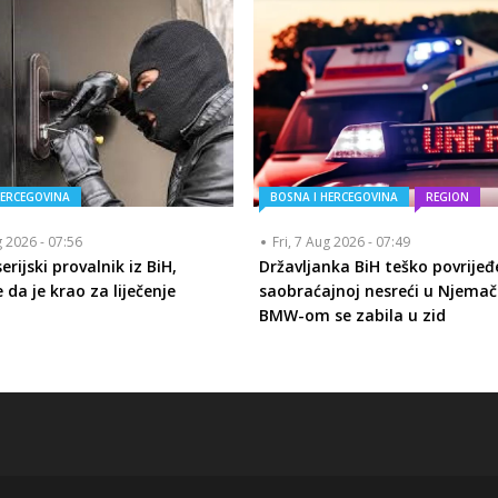
HERCEGOVINA
BOSNA I HERCEGOVINA
REGION
g 2026 - 07:56
Fri, 7 Aug 2026 - 07:49
rijski provalnik iz BiH,
Državljanka BiH teško povrijeđ
 da je krao za liječenje
saobraćajnoj nesreći u Njemač
BMW-om se zabila u zid