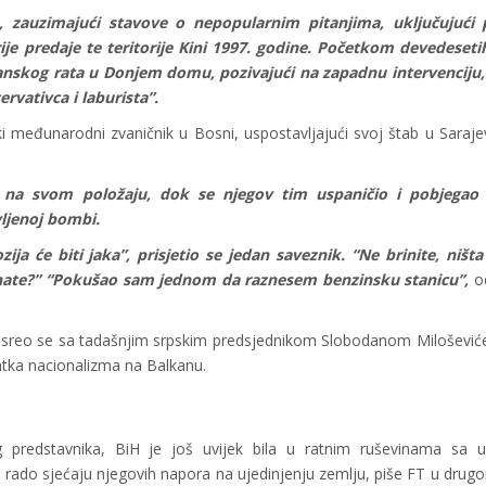
, zauzimajući stavove o nepopularnim pitanjima, uključujući 
e predaje te teritorije Kini 1997. godine. Početkom devedeseti
nskog rata u Donjem domu, pozivajući na zapadnu intervenciju, 
rvativca i laburista”.
 međunarodni zvaničnik u Bosni, uspostavljajući svoj štab u Saraj
o na svom položaju, dok se njegov tim uspaničio i pobjegao 
vljenoj bombi.
a će biti jaka”, prisjetio se jedan saveznik. “Ne brinite, ništa
 znate?” “Pokušao sam jednom da raznesem benzinsku stanicu”,
o
 i sreo se sa tadašnjim srpskim predsjednikom Slobodanom Miloševi
atka nacionalizma na Balkanu.
predstavnika, BiH je još uvijek bila u ratnim ruševinama sa 
 rado sjećaju njegovih napora na ujedinjenju zemlju, piše FT u drug