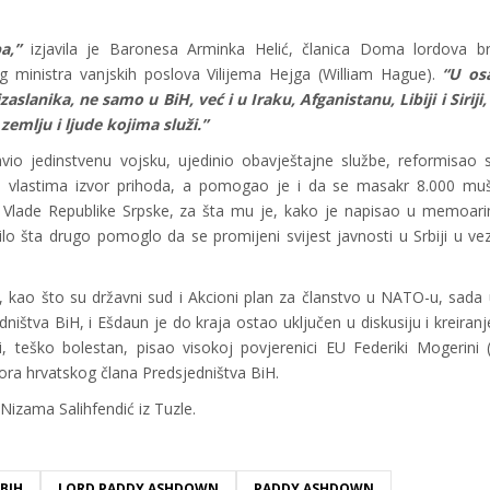
a,”
izjavila je Baronesa Arminka Helić, članica Doma lordova br
g ministra vanjskih poslova Vilijema Hejga (William Hague).
“U os
slanika, ne samo u BiH, već i u Iraku, Afganistanu, Libiji i Siriji,
zemlju i ljude kojima služi.”
o jedinstvenu vojsku, ujedinio obavještajne službe, reformisao s
im vlastima izvor prihoda, a pomogao je i da se masakr 8.000 muš
j Vlade Republike Srpske, za šta mu je, kako je napisao u memoari
lo šta drugo pomoglo da se promijeni svijest javnosti u Srbiji u vez
o, kao što su državni sud i Akcioni plan za članstvo u NATO-u, sada 
ništva BiH, i Ešdaun je do kraja ostao uključen u diskusiju i kreiranje
 teško bolestan, pisao visokoj povjerenici EU Federiki Mogerini 
ora hrvatskog člana Predsjedništva BiH.
 Nizama Salihfendić iz Tuzle.
 BIH
LORD PADDY ASHDOWN
PADDY ASHDOWN