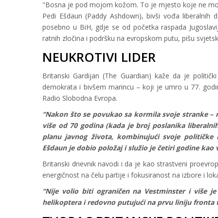
"Bosna je pod mojom kožom. To je mjesto koje ne može
Pedi Ešdaun (Paddy Ashdown), bivši vođa liberalnih dem
posebno u BiH, gdje se od početka raspada Jugoslavi
ratnih zločina i podršku na evropskom putu, pišu svjetski
NEUKROTIVI LIDER
Britanski Gardijan (The Guardian) kaže da je političk
demokrata i bivšem marincu – koji je umro u 77. godin
Radio Slobodna Evropa.
“Nakon što se povukao sa kormila svoje stranke – na
više od 70 godina (kada je broj poslanika liberal
planu javnog života, kombinujući svoje političke
Ešdaun je dobio položaj i služio je četiri godine kao
Britanski dnevnik navodi i da je kao strastveni proevro
energičnost na čelu partije i fokusiranost na izbore i loka
“Nije volio biti ograničen na Vestminster i više j
helikoptera i redovno putujući na prvu liniju front