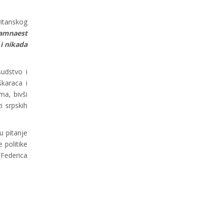
itanskog
amnaest
 i nikada
udstvo i
karaca i
ma, bivši
i srpskih
u pitanje
 politike
(Federica