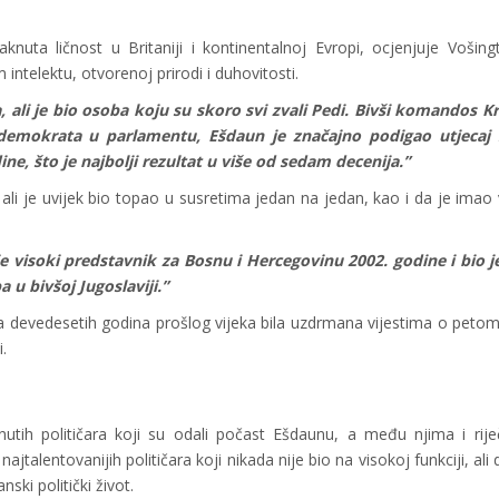
aknuta ličnost u Britaniji i kontinentalnoj Evropi, ocjenjuje Vošin
ntelektu, otvorenoj prirodi i duhovitosti.
 ali je bio osoba koju su skoro svi zvali Pedi. Bivši komandos K
 demokrata u parlamentu, Ešdaun je značajno podigao utjecaj 
e, što je najbolji rezultat u više od sedam decenija.”
 ali je uvijek bio topao u susretima jedan na jedan, kao i da je ima
 je visoki predstavnik za Bosnu i Hercegovinu 2002. godine i bio 
 bivšoj Jugoslaviji.”
ća devedesetih godina prošlog vijeka bila uzdrmana vijestima o peto
.
nutih političara koji su odali počast Ešdaunu, a među njima i rije
jtalentovanijih političara koji nikada nije bio na visokoj funkciji, ali
nski politički život.