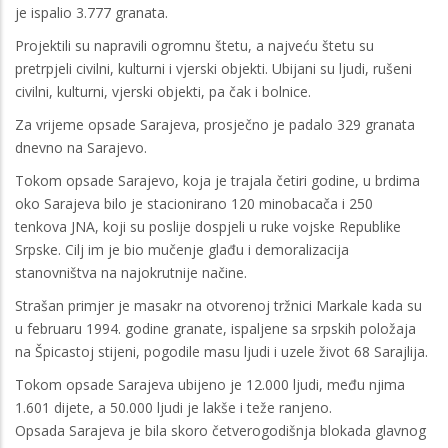
je ispalio 3.777 granata.
Projektili su napravili ogromnu štetu, a najveću štetu su
pretrpjeli civilni, kulturni i vjerski objekti. Ubijani su ljudi, rušeni
civilni, kulturni, vjerski objekti, pa čak i bolnice.
Za vrijeme opsade Sarajeva, prosječno je padalo 329 granata
dnevno na Sarajevo.
Tokom opsade Sarajevo, koja je trajala četiri godine, u brdima
oko Sarajeva bilo je stacionirano 120 minobacača i 250
tenkova JNA, koji su poslije dospjeli u ruke vojske Republike
Srpske. Cilj im je bio mučenje glađu i demoralizacija
stanovništva na najokrutnije načine.
Strašan primjer je masakr na otvorenoj tržnici Markale kada su
u februaru 1994. godine granate, ispaljene sa srpskih položaja
na Špicastoj stijeni, pogodile masu ljudi i uzele život 68 Sarajlija.
Tokom opsade Sarajeva ubijeno je 12.000 ljudi, među njima
1.601 dijete, a 50.000 ljudi je lakše i teže ranjeno.
Opsada Sarajeva je bila skoro četverogodišnja blokada glavnog