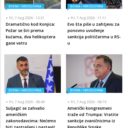
BOSNA I HERCEGOVINA
BOSNA I HERCEGOVINA
Fri, 7 Aug 2026 - 13:31
Fri, 7 Aug 2026 - 11:11
Dramatično kod Konjica:
Evo šta piše u zahtjevu za
Požar se širi prema
ponovno uvođenje
kućama, dva helikoptera
sankcija političarima u RS-
gase vatru
u
BOSNA I HERCEGOVINA
BOSNA I HERCEGOVINA
Fri, 7 Aug 2026 - 08:49
Fri, 7 Aug 2026 - 08:19
Suljagić se zahvalio
Američki kongresmeni
američkim
traže od Trumpa: Vratite
zakonodavcima: Nećemo
sankcije zvaničnicima iz
biti zastrašeni i nastavit
Republike Srpske