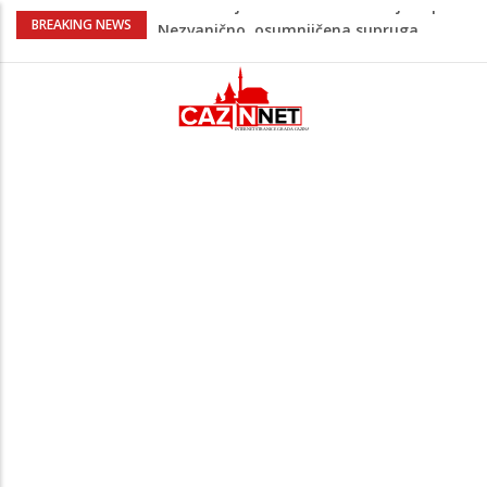
Na Ahiret preselila Bešić (rođ. Blažević)
BREAKING NEWS
Senija – Sena
Na Ahiret preselio ŠUPUK (Refik) ŠEFIK
Evo koje države su zasad za, a koje
protiv Infantina na izborima: Srbija i
Hrvatska se izjasnile
Majka Izeta Nanića progovorila nakon
obilježavanja godišnjice: "Doživjela sam
poniženje na mjestu gdje se odaje
počast mom sinu"
Novi detalji ubistva u Bosanskoj Krupi:
Nezvanično, osumnjičena supruga
ubijenog