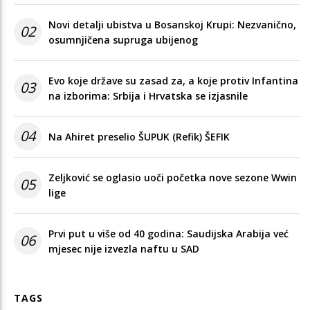
Novi detalji ubistva u Bosanskoj Krupi: Nezvanično,
02
osumnjičena supruga ubijenog
Evo koje države su zasad za, a koje protiv Infantina
03
na izborima: Srbija i Hrvatska se izjasnile
04
Na Ahiret preselio ŠUPUK (Refik) ŠEFIK
Zeljković se oglasio uoči početka nove sezone Wwin
05
lige
Prvi put u više od 40 godina: Saudijska Arabija već
06
mjesec nije izvezla naftu u SAD
TAGS