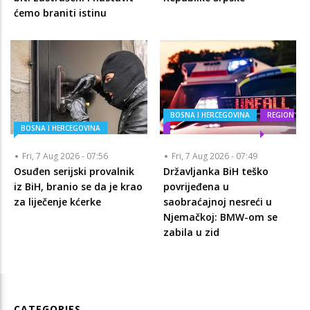
ćemo braniti istinu
BOSNA I HERCEGOVINA
REGION
BOSNA I HERCEGOVINA
Fri, 7 Aug 2026 - 07:56
Fri, 7 Aug 2026 - 07:49
Osuđen serijski provalnik
Državljanka BiH teško
iz BiH, branio se da je krao
povrijeđena u
za liječenje kćerke
saobraćajnoj nesreći u
Njemačkoj: BMW-om se
zabila u zid
CATEGORIES