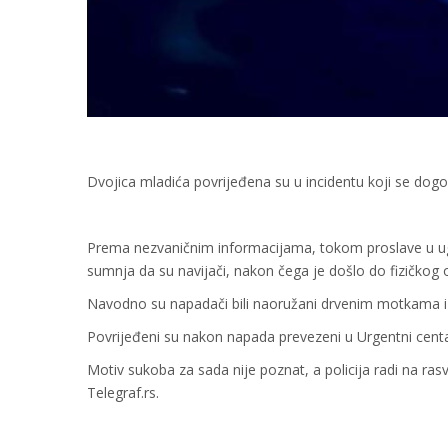
Dvojica mladića povrijeđena su u incidentu koji se dog
Prema nezvaničnim informacijama, tokom proslave u ugo
sumnja da su navijači, nakon čega je došlo do fizičkog 
Navodno su napadači bili naoružani drvenim motkama i pal
Povrijeđeni su nakon napada prevezeni u Urgentni centa
Motiv sukoba za sada nije poznat, a policija radi na rasvj
Telegraf.rs.