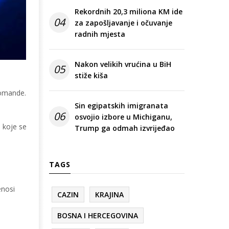
Rekordnih 20,3 miliona KM ide
04
za zapošljavanje i očuvanje
radnih mjesta
Nakon velikih vrućina u BiH
05
stiže kiša
komande.
Sin egipatskih imigranata
06
osvojio izbore u Michiganu,
 koje se
Trump ga odmah izvrijeđao
TAGS
enosi
CAZIN
KRAJINA
BOSNA I HERCEGOVINA