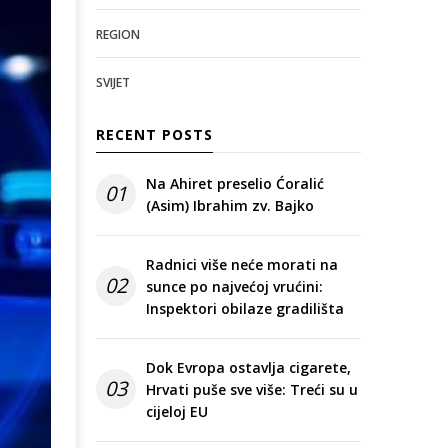
REGION
SVIJET
RECENT POSTS
Na Ahiret preselio Ćoralić
01
(Asim) Ibrahim zv. Bajko
Radnici više neće morati na
02
sunce po najvećoj vrućini:
Inspektori obilaze gradilišta
Dok Evropa ostavlja cigarete,
03
Hrvati puše sve više: Treći su u
cijeloj EU