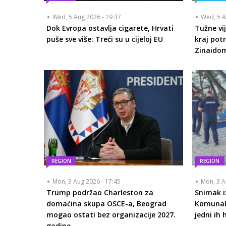
Wed, 5 Aug 2026 - 19:37
Wed, 5 A
Dok Evropa ostavlja cigarete, Hrvati
Tužne vij
puše sve više: Treći su u cijeloj EU
kraj pot
Zinaido
REGION
REGION
Mon, 3 Aug 2026 - 17:45
Mon, 3 A
Trump podržao Charleston za
Snimak i
domaćina skupa OSCE-a, Beograd
Komunalc
mogao ostati bez organizacije 2027.
jedni ih 
godine