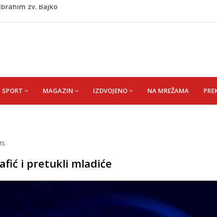
kiša
 zapošljavanje i očuvanje radnih mjesta
ti puše sve više: Treći su u cijeloj EU
 po najvećoj vrućini: Inspektori obilaze gradilišta
 Ibrahim zv. Bajko
SPORT
MAGAZIN
IZDVOJENO
NA MREŽAMA
PRE
ts
afić i pretukli mladiće