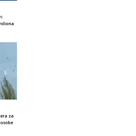
ri
miliona
tera za
 osobe