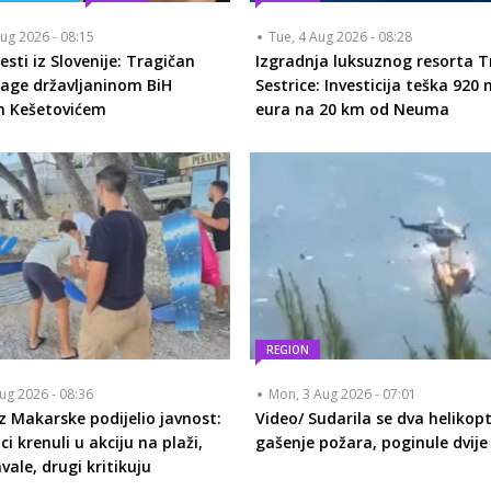
ug 2026 - 08:15
Tue, 4 Aug 2026 - 08:28
esti iz Slovenije: Tragičan
Izgradnja luksuznog resorta T
rage državljaninom BiH
Sestrice: Investicija teška 920 
m Kešetovićem
eura na 20 km od Neuma
REGION
ug 2026 - 08:36
Mon, 3 Aug 2026 - 07:01
z Makarske podijelio javnost:
Video/ Sudarila se dva helikop
i krenuli u akciju na plaži,
gašenje požara, poginule dvije
hvale, drugi kritikuju