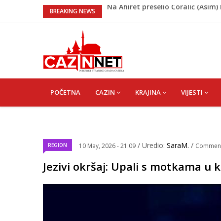
Nakon velikih vrućina u BiH stiže 
BREAKING NEWS
Rekordnih 20,3 miliona KM ide za
Dok Evropa ostavlja cigarete, Hrva
Radnici više neće morati na sunce
Na Ahiret preselio Ćoralić (Asim)
MAIN
NAVIGATION
POČETNA
CAZIN
KRAJINA
VIJESTI
/ Uredio:
SaraM.
/
REGION
10 May, 2026 - 21:09
Commen
Jezivi okršaj: Upali s motkama u k