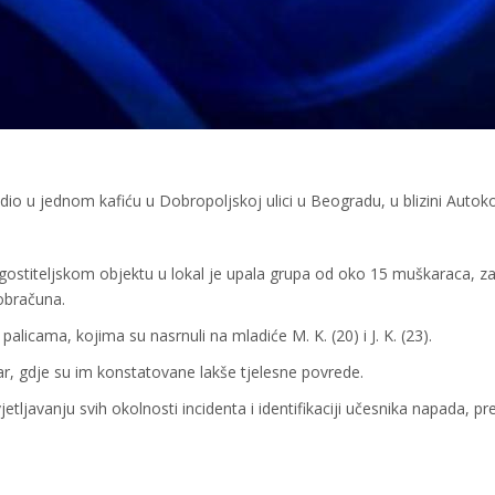
odio u jednom kafiću u Dobropoljskoj ulici u Beogradu, u blizini Auto
stiteljskom objektu u lokal je upala grupa od oko 15 muškaraca, za
obračuna.
icama, kojima su nasrnuli na mladiće M. K. (20) i J. K. (23).
r, gdje su im konstatovane lakše tjelesne povrede.
etljavanju svih okolnosti incidenta i identifikaciji učesnika napada, pr