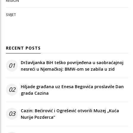
REGION
SVIJET
RECENT POSTS
Državljanka BiH teško povrijeđena u saobraćajnoj
01
nesreći u Njemačkoj: BMW-om se zabila u zid
Hiljade građana uz Enesa Begovića proslavile Dan
02
grada Cazina
Cazin: Bećirović i Ogrešević otvorili Muzej „Kuća
03
Nurije Pozderca“