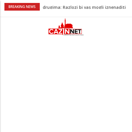
Barbarez o igračima iz dijaspore: Da su
BREAKING NEWS
odabrali drugu reprezentaciju onda bi
"birali", a ne pripadali
Cazin: Bećirović i Ogrešević otvorili Muzej
„Kuća Nurije Pozderca“
Hiljade građana uz Enesa Begovića
proslavile Dan grada Cazina
Državljanka BiH teško povrijeđena u
saobraćajnoj nesreći u Njemačkoj: BMW-
om se zabila u zid
Zašto nekim ljudima treba više sna nego
drugima: Razlozi bi vas mogli iznenaditi