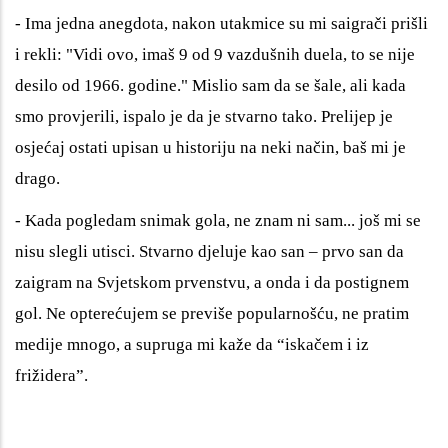
- Ima jedna anegdota, nakon utakmice su mi saigrači prišli
i rekli: "Vidi ovo, imaš 9 od 9 vazdušnih duela, to se nije
desilo od 1966. godine." Mislio sam da se šale, ali kada
smo provjerili, ispalo je da je stvarno tako. Prelijep je
osjećaj ostati upisan u historiju na neki način, baš mi je
drago.
- Kada pogledam snimak gola, ne znam ni sam... još mi se
nisu slegli utisci. Stvarno djeluje kao san – prvo san da
zaigram na Svjetskom prvenstvu, a onda i da postignem
gol. Ne opterećujem se previše popularnošću, ne pratim
medije mnogo, a supruga mi kaže da “iskačem i iz
frižidera”.