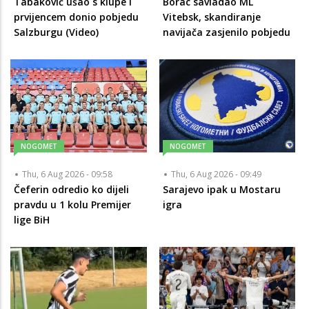
Tabaković ušao s klupe i
Borac savladao ML
prvijencem donio pobjedu
Vitebsk, skandiranje
Salzburgu (Video)
navijača zasjenilo pobjedu
NOGOMET
NOGOMET
Thu, 6 Aug 2026 - 09:58
Thu, 6 Aug 2026 - 09:49
Čeferin odredio ko dijeli
Sarajevo ipak u Mostaru
pravdu u 1 kolu Premijer
igra
lige BiH