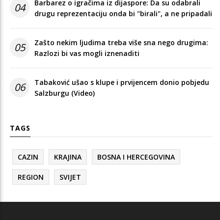
Barbarez o igračima iz dijaspore: Da su odabrali
04
drugu reprezentaciju onda bi "birali", a ne pripadali
Zašto nekim ljudima treba više sna nego drugima:
05
Razlozi bi vas mogli iznenaditi
Tabaković ušao s klupe i prvijencem donio pobjedu
06
Salzburgu (Video)
TAGS
CAZIN
KRAJINA
BOSNA I HERCEGOVINA
REGION
SVIJET