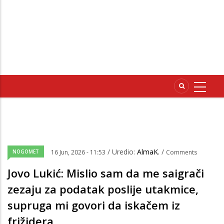
/ Uredio:
AlmaK.
/
NOGOMET
16 Jun, 2026 - 11:53
Comments
Jovo Lukić: Mislio sam da me saigrači
zezaju za podatak poslije utakmice,
supruga mi govori da iskačem iz
frižidera