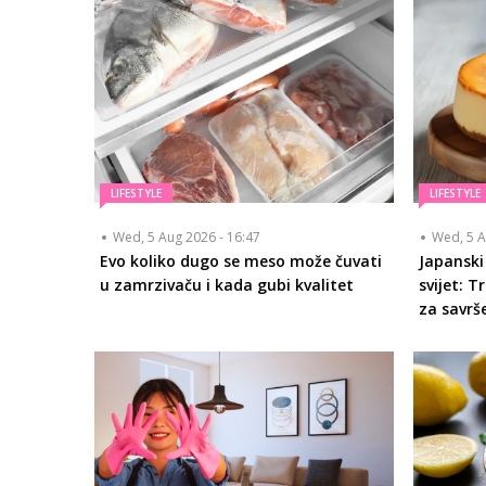
LIFESTYLE
LIFESTYLE
Wed, 5 Aug 2026 - 16:47
Wed, 5 A
Evo koliko dugo se meso može čuvati
Japanski
u zamrzivaču i kada gubi kvalitet
svijet: 
za savrš