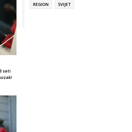
REGION
SVIJET
8 sati
mozak!