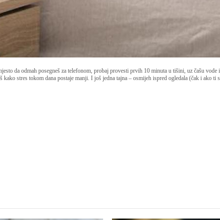
jesto da odmah posegneš za telefonom, probaj provesti prvih 10 minuta u tišini, uz čašu vode i
eš kako stres tokom dana postaje manji. I još jedna tajna – osmijeh ispred ogledala (čak i ako ti 