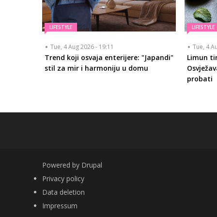
LIFESTYLE
LIFESTYLE
Tue, 4 Aug 2026 - 19:11
Tue, 4 A
Trend koji osvaja enterijere: "Japandi"
Limun tir
stil za mir i harmoniju u domu
Osvježava
probati
Powered by
Drupal
FOOTER
Privacy policy
Data deletion
Impressum