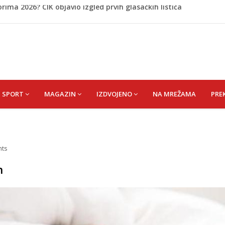
: Iran preuzima kontrolu nad moreuzom?
eda) MERSIJA
 Ibrahim zv. Bajko
kiša
ima 2026? CIK objavio izgled prvih glasačkih listića
SPORT
MAGAZIN
IZDVOJENO
NA MREŽAMA
PRE
ts
n