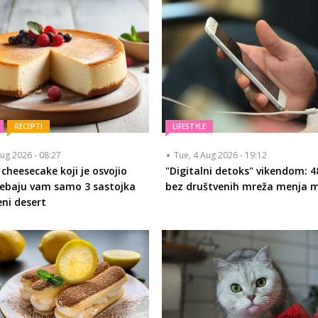
RECEPTI
LIFESTYLE
ug 2026 - 08:27
Tue, 4 Aug 2026 - 19:12
 cheesecake koji je osvojio
"Digitalni detoks" vikendom: 4
Trebaju vam samo 3 sastojka
bez društvenih mreža menja 
eni desert