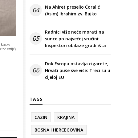
Na Ahiret preselio Ćoralić
04
(Asim) Ibrahim zv. Bajko
Radnici više neće morati na
05
sunce po najvećoj vrućini:
 kratko
Inspektori obilaze gradilišta
se ne smije)
Dok Evropa ostavlja cigarete,
06
Hrvati puše sve više: Treći su u
cijeloj EU
TAGS
CAZIN
KRAJINA
BOSNA I HERCEGOVINA