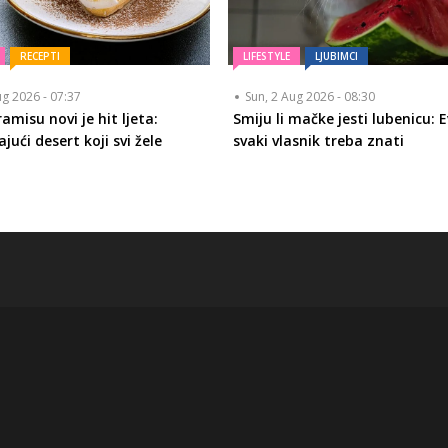
RECEPTI
LIFESTYLE
LJUBIMCI
ug 2026 - 07:37
Sun, 2 Aug 2026 - 08:30
amisu novi je hit ljeta:
Smiju li mačke jesti lubenicu: 
jući desert koji svi žele
svaki vlasnik treba znati