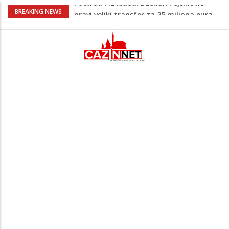
Psihijatrica: Ovo je greška koju većina
BREAKING NEWS
roditelja radi dok razgovara s
tinejdžerima
Ankara ograničava prolaz brodova kroz
Crno more zbog sve većih sigurnosnih
rizika
Navijači Lidsa u euforiji zbog
Muharemovića i Treforda: Plasirat ćemo
se u Ligu prvaka
Na Ahiret preselila Tahirović (rođ.
Ćoralić) Alije
Potvrda i iz kluba: Dženan Pejčinović
pravi veliki transfer za 25 miliona eura