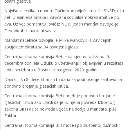
osam glasova.
Najviše vijećnika u novom Općinskom vijeću imat će SNSD, njih
pet. Ujedinjena Srpska i Zavičajni socijaldemokrati imat će po
dva. Uz već pomenutu Jović iz NDP, jedan mandat osvojio je
Demokratski narodni savez.
Mandat načelnice osvojila je Milka Ivanković iz Zavičajnih
socijaldemokrata sa 94 osvojena glasa.
Centralna izborna komisija BiH je na sjednici održanoj 5.
decembra donijela Odluku o utvrđivanju i objavlјivanju rezultata
Lokalnih izbora u Bosni i Hercegovini 2020. godine.
Dani 6., 7. i 8. decembar su tri dana za podnošenje zahtjeva za
ponovno brojanje glasačkih listića.
Centralna izborna komisija BiH naređuje ponovno brojanje
glasačkih listića ako utvrdi da je učinjena povreda Izbornog
zakona BiH i da ta povreda utječe na dodjelu mandata, piše
Faktor.
Centralna izborna komisija BiH može i po službenoj dužnosti