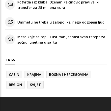
Potvrda i iz kluba: Dženan Pejčinović pravi veliki
04
transfer za 25 miliona eura
05
Ummetu ne trebaju žalopoljke, nego odgojeni ljudi
Meso koje se topi u ustima: Jednostavan recept za
06
sočnu junetinu u saftu
TAGS
CAZIN
KRAJINA
BOSNA I HERCEGOVINA
REGION
SVIJET