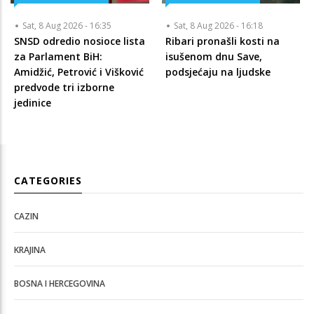
Sat, 8 Aug 2026 - 16:35
Sat, 8 Aug 2026 - 16:18
SNSD odredio nosioce lista
Ribari pronašli kosti na
za Parlament BiH:
isušenom dnu Save,
Amidžić, Petrović i Višković
podsjećaju na ljudske
predvode tri izborne
jedinice
CATEGORIES
CAZIN
KRAJINA
BOSNA I HERCEGOVINA