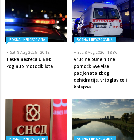
BOSNA I HERCEGOVINA
BOSNA I HERCEGOVINA
Sat, 8 Aug 2026 - 20:18
Sat, 8 Aug 2026 - 18:36
Teška nesreća u BiH:
Vrućine pune hitne
Poginuo motociklista
pomoći: Sve više
pacijenata zbog
dehidracije, vrtoglavice i
kolapsa
BOSNA I HERCEGOVINA
BOSNA I HERCEGOVINA