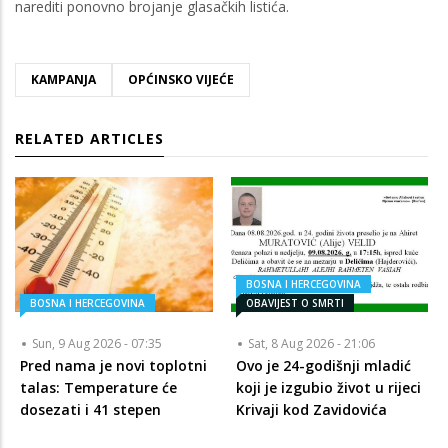
narediti ponovno brojanje glasačkih listića.
KAMPANJA
OPĆINSKO VIJEĆE
RELATED ARTICLES
BOSNA I HERCEGOVINA
BOSNA I HERCEGOVINA
OBAVIJEST O SMRTI
Sun, 9 Aug 2026 - 07:35
Sat, 8 Aug 2026 - 21:06
Pred nama je novi toplotni
Ovo je 24-godišnji mladić
talas: Temperature će
koji je izgubio život u rijeci
dosezati i 41 stepen
Krivaji kod Zavidovića