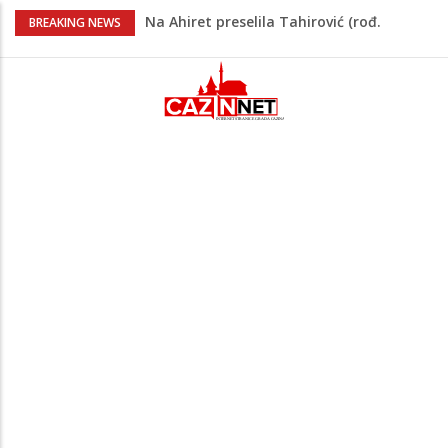
Na Ahiret preselila Tahirović (rođ.
BREAKING NEWS
Ćoralić) Alije
FIFA stala u odbranu Infantina nakon
skandala sa ljubavnicom
Meso koje se topi u ustima: Jednostavan
recept za sočnu junetinu u saftu
Ummetu ne trebaju žalopoljke, nego
odgojeni ljudi
Potvrda i iz kluba: Dženan Pejčinović
pravi veliki transfer za 25 miliona eura