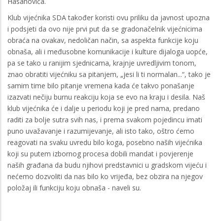
Hasanovića.
Klub vijećnika SDA također koristi ovu priliku da javnost upozna
i podsjeti da ovo nije prvi put da se gradonačelnik vijećnicima
obraća na ovakav, nedoličan način, sa aspekta funkcije koju
obnaša, ali i međusobne komunikacije i kulture dijaloga uopće,
pa se tako u ranijim sjednicama, krajnje uvredljivim tonom,
znao obratiti vijećniku sa pitanjem, „jesi li ti normalan...“, tako je
samim time bilo pitanje vremena kada će takvo ponašanje
izazvati nečiju burnu reakciju koja se evo na kraju i desila. Naš
klub vijećnika će i dalje u periodu koji je pred nama, predano
raditi za bolje sutra svih nas, i prema svakom pojedincu imati
puno uvažavanje i razumijevanje, ali isto tako, oštro ćemo
reagovati na svaku uvredu bilo koga, posebno naših vijećnika
koji su putem izbornog procesa dobili mandat i povjerenje
naših građana da budu njihovi predstavnici u gradskom vijeću i
nećemo dozvoliti da nas bilo ko vrijeđa, bez obzira na njegov
položaj ili funkciju koju obnaša - naveli su.