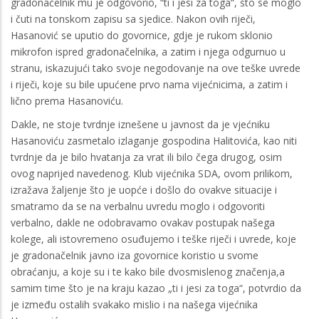
gradonačelnik mu je odgovorio, “ti i jesi za toga“, što se moglo
i čuti na tonskom zapisu sa sjedice. Nakon ovih riječi,
Hasanović se uputio do govornice, gdje je rukom sklonio
mikrofon ispred gradonačelnika, a zatim i njega odgurnuo u
stranu, iskazujući tako svoje negodovanje na ove teške uvrede
i riječi, koje su bile upućene prvo nama vijećnicima, a zatim i
lično prema Hasanoviću.
Dakle, ne stoje tvrdnje iznešene u javnost da je vjećniku
Hasanoviću zasmetalo izlaganje gospodina Halitovića, kao niti
tvrdnje da je bilo hvatanja za vrat ili bilo čega drugog, osim
ovog naprijed navedenog. Klub vijećnika SDA, ovom prilikom,
izražava žaljenje što je uopće i došlo do ovakve situacije i
smatramo da se na verbalnu uvredu moglo i odgovoriti
verbalno, dakle ne odobravamo ovakav postupak našega
kolege, ali istovremeno osuđujemo i teške riječi i uvrede, koje
je gradonačelnik javno iza govornice koristio u svome
obraćanju, a koje su i te kako bile dvosmislenog značenja,a
samim time što je na kraju kazao „ti i jesi za toga“, potvrdio da
je između ostalih svakako mislio i na našega vijećnika