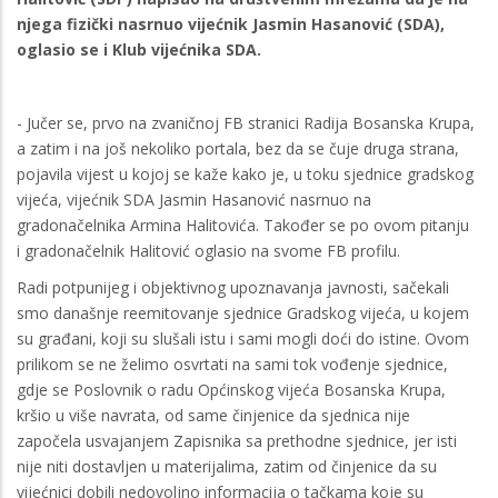
njega fizički nasrnuo vijećnik Jasmin Hasanović (SDA),
oglasio se i Klub vijećnika SDA.
- Jučer se, prvo na zvaničnoj FB stranici Radija Bosanska Krupa,
a zatim i na još nekoliko portala, bez da se čuje druga strana,
pojavila vijest u kojoj se kaže kako je, u toku sjednice gradskog
vijeća, vijećnik SDA Jasmin Hasanović nasrnuo na
gradonačelnika Armina Halitovića. Također se po ovom pitanju
i gradonačelnik Halitović oglasio na svome FB profilu.
Radi potpunijeg i objektivnog upoznavanja javnosti, sačekali
smo današnje reemitovanje sjednice Gradskog vijeća, u kojem
su građani, koji su slušali istu i sami mogli doći do istine. Ovom
prilikom se ne želimo osvrtati na sami tok vođenje sjednice,
gdje se Poslovnik o radu Općinskog vijeća Bosanska Krupa,
kršio u više navrata, od same činjenice da sjednica nije
započela usvajanjem Zapisnika sa prethodne sjednice, jer isti
nije niti dostavljen u materijalima, zatim od činjenice da su
vijećnici dobili nedovoljno informacija o tačkama koje su