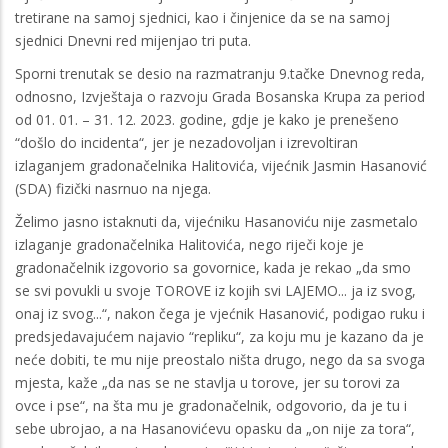
tretirane na samoj sjednici, kao i činjenice da se na samoj
sjednici Dnevni red mijenjao tri puta.
Sporni trenutak se desio na razmatranju 9.tačke Dnevnog reda,
odnosno, Izvještaja o razvoju Grada Bosanska Krupa za period
od 01. 01. – 31. 12. 2023. godine, gdje je kako je prenešeno
“došlo do incidenta“, jer je nezadovoljan i izrevoltiran
izlaganjem gradonačelnika Halitovića, vijećnik Jasmin Hasanović
(SDA) fizički nasrnuo na njega.
Želimo jasno istaknuti da, vijećniku Hasanoviću nije zasmetalo
izlaganje gradonačelnika Halitovića, nego riječi koje je
gradonačelnik izgovorio sa govornice, kada je rekao „da smo
se svi povukli u svoje TOROVE iz kojih svi LAJEMO... ja iz svog,
onaj iz svog...“, nakon čega je vjećnik Hasanović, podigao ruku i
predsjedavajućem najavio “repliku“, za koju mu je kazano da je
neće dobiti, te mu nije preostalo ništa drugo, nego da sa svoga
mjesta, kaže „da nas se ne stavlja u torove, jer su torovi za
ovce i pse“, na šta mu je gradonačelnik, odgovorio, da je tu i
sebe ubrojao, a na Hasanovićevu opasku da „on nije za tora“,