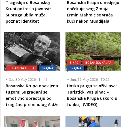
Tragedija u Bosanskoj
Bosanska Krupa u nedjelju
Krupi potresla javnost:
dočekuje svog Zmaja:
Supruga ubila muža,
Ermin Mahmić se vraća
poznat identitet
kući nakon Mundijala
BIHAĆ
BOSANSKA KRUPA
BOSANSKA KRUPA
KRAJINA
KRAJINA
Sat, 30 May 2026 - 14:41
Sun, 17 May 2026 - 10:52
Bosanska Krupa obavijena
Unska pruga se oživljava:
tugom: Sugrađani se
Turistički voz Bihać –
emotivno opraštaju od
Bosanska Krupa uskoro u
tragično preminulog Aldže
funkciji (VIDEO)