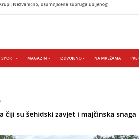
ažević) Senija – Sena
ŠEFIK
je protiv Infantina na izborima: Srbija i Hrvatska se
akon obilježavanja godišnjice: "Doživjela sam poniženje
 mom sinu"
j Krupi: Nezvanično, osumnjičena supruga ubijenog
SPORT
MAGAZIN
IZDVOJENO
NA MREŽAMA
PRE
s
a čiji su šehidski zavjet i majčinska snaga