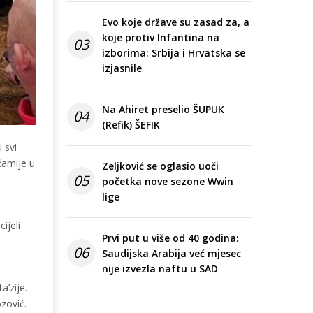
Evo koje države su zasad za, a
koje protiv Infantina na
03
izborima: Srbija i Hrvatska se
izjasnile
Na Ahiret preselio ŠUPUK
04
(Refik) ŠEFIK
 svi
žamije u
Zeljković se oglasio uoči
05
početka nove sezone Wwin
lige
ijeli
Prvi put u više od 40 godina:
06
Saudijska Arabija već mjesec
nije izvezla naftu u SAD
a’zije.
zović.