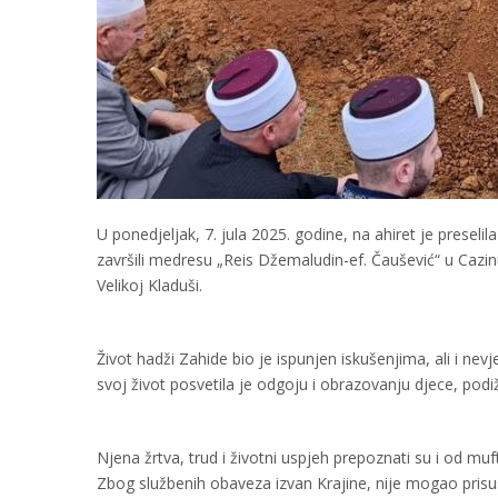
U ponedjeljak, 7. jula 2025. godine, na ahiret je preseli
završili medresu „Reis Džemaludin-ef. Čaušević“ u Cazin
Velikoj Kladuši.
Život hadži Zahide bio je ispunjen iskušenjima, ali i ne
svoj život posvetila je odgoju i obrazovanju djece, podi
Njena žrtva, trud i životni uspjeh prepoznati su i od muft
Zbog službenih obaveza izvan Krajine, nije mogao prisus