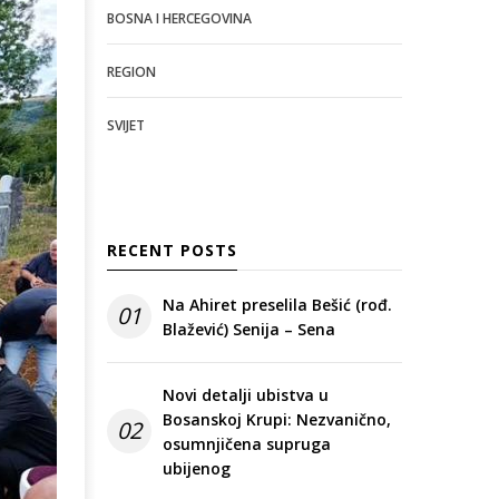
BOSNA I HERCEGOVINA
REGION
SVIJET
RECENT POSTS
Na Ahiret preselila Bešić (rođ.
01
Blažević) Senija – Sena
Novi detalji ubistva u
Bosanskoj Krupi: Nezvanično,
02
osumnjičena supruga
ubijenog