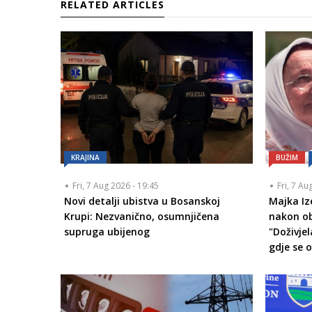
RELATED ARTICLES
KRAJINA
BUŽIM
Fri, 7 Aug 2026 - 19:45
Fri, 7 Au
Novi detalji ubistva u Bosanskoj
Majka Iz
Krupi: Nezvanično, osumnjičena
nakon ob
supruga ubijenog
"Doživje
gdje se 