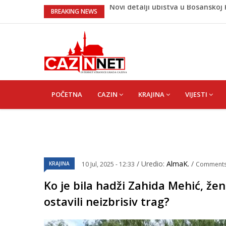
Na Ahiret preselila Bešić (rođ. Bl
BREAKING NEWS
Na Ahiret preselio ŠUPUK (Refik) 
Evo koje države su zasad za, a ko
izjasnile
Majka Izeta Nanića progovorila n
na mjestu gdje se odaje počast
Novi detalji ubistva u Bosansko
MAIN
NAVIGATION
POČETNA
CAZIN
KRAJINA
VIJESTI
/ Uredio:
AlmaK.
/
KRAJINA
10 Jul, 2025 - 12:33
Comment
Ko je bila hadži Zahida Mehić, žen
ostavili neizbrisiv trag?