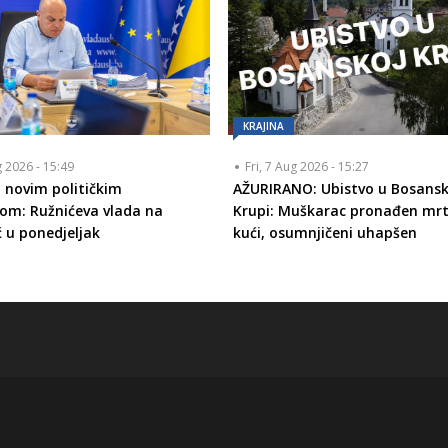
KRAJINA
g 2026 - 15:49
Fri, 7 Aug 2026 - 15:27
 novim političkim
AŽURIRANO: Ubistvo u Bosansk
om: Ružnićeva vlada na
Krupi: Muškarac pronađen mrt
ć u ponedjeljak
kući, osumnjičeni uhapšen