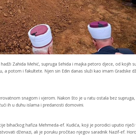
la hadži Zahida Mehić, supruga šehida i majka petoro djece, od kojih su
u, a potom i fakultete. Njen sin Edin danas služi kao imam Gradske d
vjerovatnom snagom i vjerom. Nakon što je u ratu ostala bez supruga, c
žući ih u duhu islama i predanosti domovini.
ije bihaćkog hafiza Mehmeda-ef. Kudića, koji je porodici uputio riječi t
tvovati dženazi, ali je poruku pročitao njegov saradnik Nazif-ef. Horo