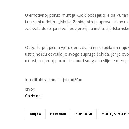
U emotivnoj poruci muftija Kudić podsjetio je da Kur’an 
i ustrajni u dobru. „Majka Zahida bila je upravo takav uz
zadržala dostojanstvo i povjerenje u institucije Islamske
Odgojila je djecu u vjeri, obrazovala ih i usadila im naju
ustrajnošću osvetila je svoga supruga šehida, jer je ovoj 
milost, a njenoj porodici sabur i snagu da slijede njen pu
Inna lillahi ve inna ilejhi radži’un.
Izvor:
Cazin.net
MAJKA
HEROINA
SUPRUGA
MUFTIJSTVO B