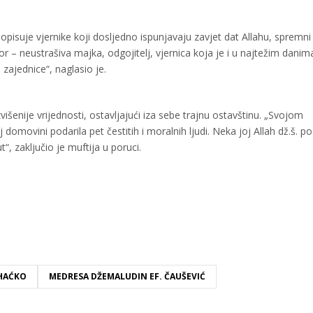
opisuje vjernike koji dosljedno ispunjavaju zavjet dat Allahu, spremni
or – neustrašiva majka, odgojitelj, vjernica koja je i u najtežim danim
 zajednice“, naglasio je.
zvišenije vrijednosti, ostavljajući iza sebe trajnu ostavštinu. „Svojom
domovini podarila pet čestitih i moralnih ljudi. Neka joj Allah dž.š. po
t“, zaključio je muftija u poruci.
IHAĆKO
MEDRESA DŽEMALUDIN EF. ČAUŠEVIĆ