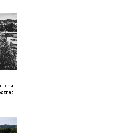
otresla
 poznat