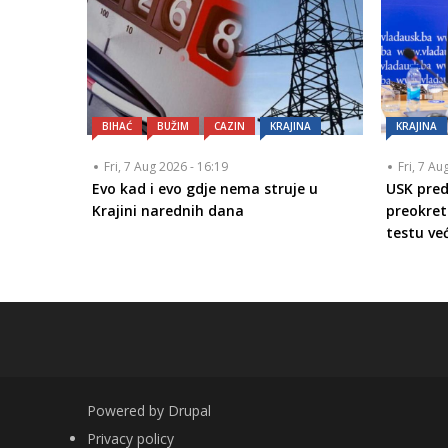
BIHAĆ
BUŽIM
CAZIN
KRAJINA
KRAJINA
Fri, 7 Aug 2026 - 16:19
Fri, 7 Au
Evo kad i evo gdje nema struje u
USK pred
Krajini narednih dana
preokret
testu ve
Powered by
Drupal
FOOTER
Privacy policy