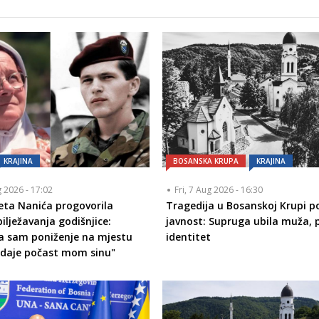
KRAJINA
BOSANSKA KRUPA
KRAJINA
g 2026 - 17:02
Fri, 7 Aug 2026 - 16:30
eta Nanića progovorila
Tragedija u Bosanskoj Krupi p
ilježavanja godišnjice:
javnost: Supruga ubila muža,
la sam poniženje na mjestu
identitet
odaje počast mom sinu"