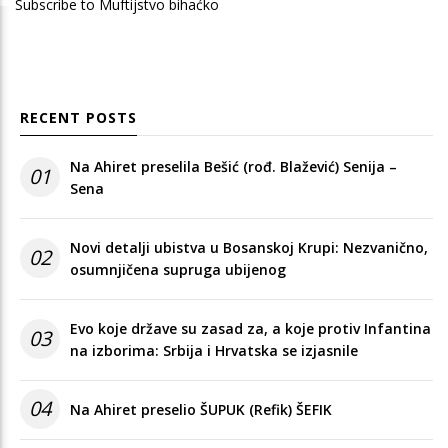
Subscribe to Muftijstvo bihaćko
RECENT POSTS
Na Ahiret preselila Bešić (rođ. Blažević) Senija –
01
Sena
Novi detalji ubistva u Bosanskoj Krupi: Nezvanično,
02
osumnjičena supruga ubijenog
Evo koje države su zasad za, a koje protiv Infantina
03
na izborima: Srbija i Hrvatska se izjasnile
04
Na Ahiret preselio ŠUPUK (Refik) ŠEFIK