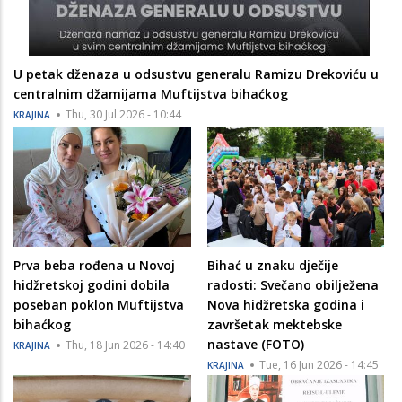
U petak dženaza u odsustvu generalu Ramizu Drekoviću u
centralnim džamijama Muftijstva bihaćkog
Thu, 30 Jul 2026 - 10:44
KRAJINA
Prva beba rođena u Novoj
Bihać u znaku dječije
hidžretskoj godini dobila
radosti: Svečano obilježena
poseban poklon Muftijstva
Nova hidžretska godina i
bihaćkog
završetak mektebske
nastave (FOTO)
Thu, 18 Jun 2026 - 14:40
KRAJINA
Tue, 16 Jun 2026 - 14:45
KRAJINA