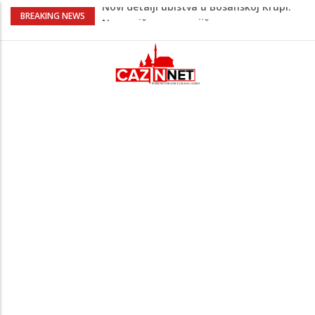
Na Ahiret preselila Bešić (rođ. Blažević)
BREAKING NEWS
Senija – Sena
Na Ahiret preselio ŠUPUK (Refik) ŠEFIK
Evo koje države su zasad za, a koje
protiv Infantina na izborima: Srbija i
Hrvatska se izjasnile
Majka Izeta Nanića progovorila nakon
obilježavanja godišnjice: "Doživjela sam
poniženje na mjestu gdje se odaje
počast mom sinu"
Novi detalji ubistva u Bosanskoj Krupi:
Nezvanično, osumnjičena supruga
ubijenog