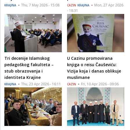
Thu, 7 May 2026 - 15:08
Mon, 27 Apr 2026
KRAJINA
CAZIN
KRAJINA
- 18:31
Tri decenije Islamskog
U Cazinu promovirana
pedagoškog fakulteta –
knjiga o reisu Čauševiću:
stub obrazovanja i
Vizija koja i danas oblikuje
identiteta Krajine
muslimane
Thu, 23 Apr 2026 - 16:11
Fri, 10 Apr 2026 - 09:06
KRAJINA
CAZIN