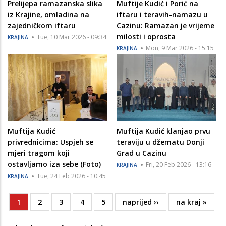
Prelijepa ramazanska slika
Muftije Kudić i Porić na
iz Krajine, omladina na
iftaru i teravih-namazu u
zajedničkom iftaru
Cazinu: Ramazan je vrijeme
milosti i oprosta
Tue, 10 Mar 2026 - 09:34
KRAJINA
Mon, 9 Mar 2026 - 15:15
KRAJINA
Muftija Kudić
Muftija Kudić klanjao prvu
privrednicima: Uspjeh se
teraviju u džematu Donji
mjeri tragom koji
Grad u Cazinu
ostavljamo iza sebe (Foto)
Fri, 20 Feb 2026 - 13:16
KRAJINA
Tue, 24 Feb 2026 - 10:45
KRAJINA
Current
1
Page
2
Page
3
Page
4
Page
5
Next
naprijed ››
Last
na kraj »
Pagination
page
page
page