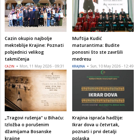
Cazin okupio najbolje
Muftija Kudić
mekteblije Krajine: Poznati
maturantima: Budite
pobjednici velikog
ponosni što ste završili
takmičenja
medresu
Mon, 11 May 2026 - 09:31
Sun, 10 May 2026 - 12:49
CAZIN
KRAJINA
„Tragovi rušenja“ u Bihaću:
Krajina ispraća hadžije:
Izložba o porušenim
Ikrar dova u četvrtak,
džamijama Bosanske
poznati i prvi detalji
krajine
polaska