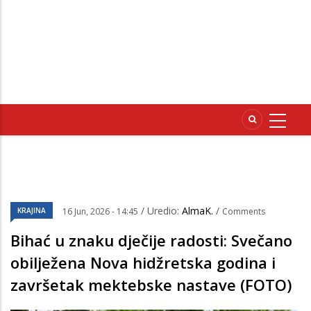
/ Uredio:
AlmaK.
/
KRAJINA
16 Jun, 2026 - 14:45
Comments
Bihać u znaku dječije radosti: Svečano
obilježena Nova hidžretska godina i
završetak mektebske nastave (FOTO)