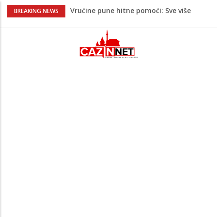
Vrućine pune hitne pomoći: Sve više
BREAKING NEWS
pacijenata zbog dehidracije, vrtoglavice i
kolapsa
Šta je Vučić prešutio Zelenskom?
Putinovo ime nije smio da izgovori
Šta se dešava u Europi? Dron iz
Rumunije ušao u Bugarsku i eksplodirao
kod gasovoda
Ribari pronašli kosti na isušenom dnu
Save, podsjećaju na ljudske
Prvi put nakon 40 godina Amerika ostala
bez saudijske nafte