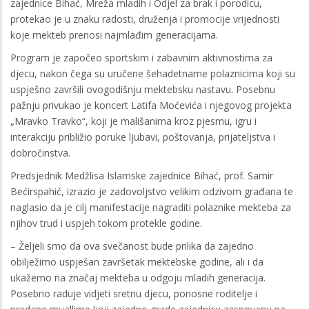
zajednice Bihać, Mreža mladih i Odjel za brak i porodicu,
protekao je u znaku radosti, druženja i promocije vrijednosti
koje mekteb prenosi najmlađim generacijama.
Program je započeo sportskim i zabavnim aktivnostima za
djecu, nakon čega su uručene šehadetname polaznicima koji su
uspješno završili ovogodišnju mektebsku nastavu. Posebnu
pažnju privukao je koncert Latifa Moćevića i njegovog projekta
„Mravko Travko“, koji je mališanima kroz pjesmu, igru i
interakciju približio poruke ljubavi, poštovanja, prijateljstva i
dobročinstva.
Predsjednik Medžlisa Islamske zajednice Bihać, prof. Samir
Bećirspahić, izrazio je zadovoljstvo velikim odzivom građana te
naglasio da je cilj manifestacije nagraditi polaznike mekteba za
njihov trud i uspjeh tokom protekle godine.
– Željeli smo da ova svečanost bude prilika da zajedno
obilježimo uspješan završetak mektebske godine, ali i da
ukažemo na značaj mekteba u odgoju mladih generacija.
Posebno raduje vidjeti sretnu djecu, ponosne roditelje i