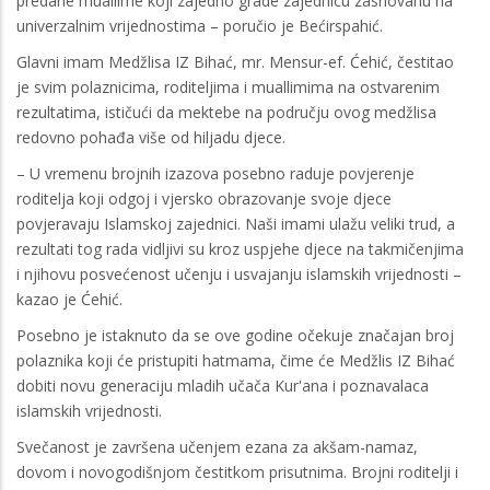
predane muallime koji zajedno grade zajednicu zasnovanu na
univerzalnim vrijednostima – poručio je Bećirspahić.
Glavni imam Medžlisa IZ Bihać, mr. Mensur-ef. Ćehić, čestitao
je svim polaznicima, roditeljima i muallimima na ostvarenim
rezultatima, ističući da mektebe na području ovog medžlisa
redovno pohađa više od hiljadu djece.
– U vremenu brojnih izazova posebno raduje povjerenje
roditelja koji odgoj i vjersko obrazovanje svoje djece
povjeravaju Islamskoj zajednici. Naši imami ulažu veliki trud, a
rezultati tog rada vidljivi su kroz uspjehe djece na takmičenjima
i njihovu posvećenost učenju i usvajanju islamskih vrijednosti –
kazao je Ćehić.
Posebno je istaknuto da se ove godine očekuje značajan broj
polaznika koji će pristupiti hatmama, čime će Medžlis IZ Bihać
dobiti novu generaciju mladih učača Kur'ana i poznavalaca
islamskih vrijednosti.
Svečanost je završena učenjem ezana za akšam-namaz,
dovom i novogodišnjom čestitkom prisutnima. Brojni roditelji i