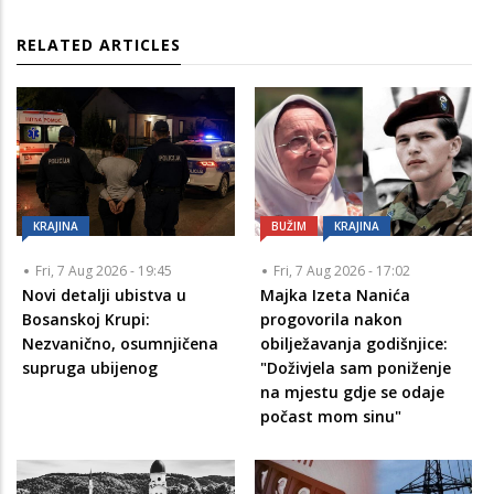
RELATED ARTICLES
KRAJINA
BUŽIM
KRAJINA
Fri, 7 Aug 2026 - 19:45
Fri, 7 Aug 2026 - 17:02
Novi detalji ubistva u
Majka Izeta Nanića
Bosanskoj Krupi:
progovorila nakon
Nezvanično, osumnjičena
obilježavanja godišnjice:
supruga ubijenog
"Doživjela sam poniženje
na mjestu gdje se odaje
počast mom sinu"