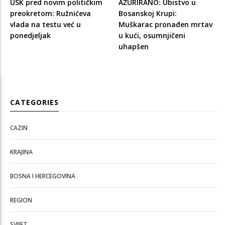
USK pred novim političkim
AŽURIRANO: Ubistvo u
preokretom: Ružnićeva
Bosanskoj Krupi:
vlada na testu već u
Muškarac pronađen mrtav
ponedjeljak
u kući, osumnjičeni
uhapšen
CATEGORIES
CAZIN
KRAJINA
BOSNA I HERCEGOVINA
REGION
SVIJET