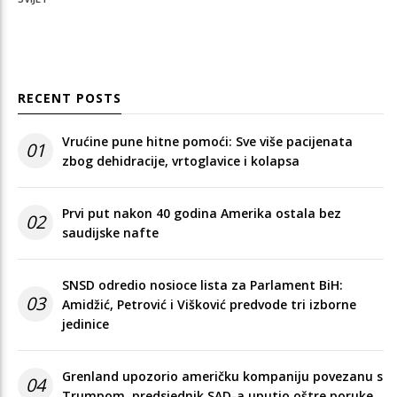
RECENT POSTS
Vrućine pune hitne pomoći: Sve više pacijenata
01
zbog dehidracije, vrtoglavice i kolapsa
Prvi put nakon 40 godina Amerika ostala bez
02
saudijske nafte
SNSD odredio nosioce lista za Parlament BiH:
03
Amidžić, Petrović i Višković predvode tri izborne
jedinice
Grenland upozorio američku kompaniju povezanu s
04
Trumpom, predsjednik SAD-a uputio oštre poruke