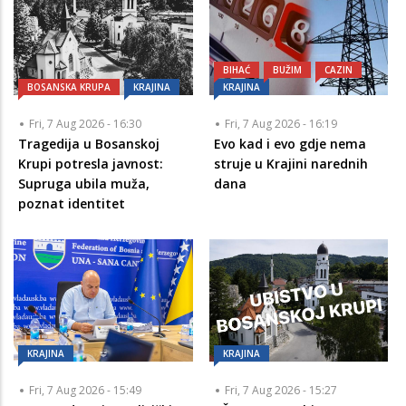
BIHAĆ
BUŽIM
CAZIN
BOSANSKA KRUPA
KRAJINA
KRAJINA
Fri, 7 Aug 2026 - 16:30
Fri, 7 Aug 2026 - 16:19
Tragedija u Bosanskoj
Evo kad i evo gdje nema
Krupi potresla javnost:
struje u Krajini narednih
Supruga ubila muža,
dana
poznat identitet
KRAJINA
KRAJINA
Fri, 7 Aug 2026 - 15:49
Fri, 7 Aug 2026 - 15:27