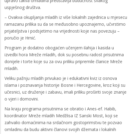
upravo takva omladina predstavlja budućnost svakog
uspješnog društva.
– Ovakva okupljanja mladih iz više lokalnih zajednica u mjesecu
ramazanu prilika su da se međusobno upoznajemo, učvrstimo
prijateljstva i podsjetimo na vrijednosti koje nas povezuju –
poručio je Hrnić.
Program je dodatno obogaćen učenjem ilahija i kasida u
izvedbi hora Mreže mladih, dok su posebnu radost prisutnima
donijele i torte koje su za ovu priliku pripremile članice Mreže
mladih.
Veliku pažnju mladih privukao je i edukativni kviz iz osnova
islama i poznavanja historije Bosne i Hercegovine, kroz koji su
učesnici, uz druženje i zabavu, imali priliku proširiti svoje znanje
o vjeri i domovini.
Na kraju programa prisutnima se obratio i Anes-ef. Habib,
koordinator Mreže mladih Medžlisa IZ Sanski Most, koji se
zahvalio domaćinima na srdačnom gostoprimstvu te pozvao
omladinu da budu aktivni članovi svojih džemata i lokalnih