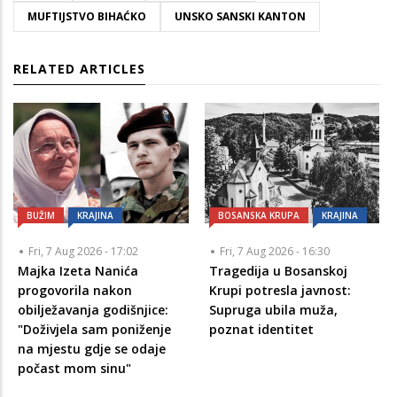
MUFTIJSTVO BIHAĆKO
UNSKO SANSKI KANTON
RELATED ARTICLES
BUŽIM
KRAJINA
BOSANSKA KRUPA
KRAJINA
Fri, 7 Aug 2026 - 17:02
Fri, 7 Aug 2026 - 16:30
Majka Izeta Nanića
Tragedija u Bosanskoj
progovorila nakon
Krupi potresla javnost:
obilježavanja godišnjice:
Supruga ubila muža,
"Doživjela sam poniženje
poznat identitet
na mjestu gdje se odaje
počast mom sinu"