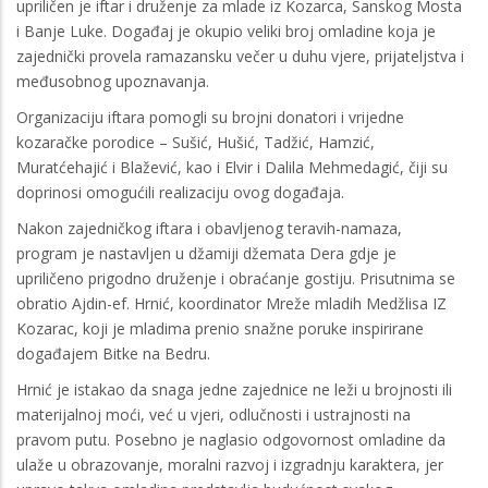
upriličen je iftar i druženje za mlade iz Kozarca, Sanskog Mosta
i Banje Luke. Događaj je okupio veliki broj omladine koja je
zajednički provela ramazansku večer u duhu vjere, prijateljstva i
međusobnog upoznavanja.
Organizaciju iftara pomogli su brojni donatori i vrijedne
kozaračke porodice – Sušić, Hušić, Tadžić, Hamzić,
Muratćehajić i Blažević, kao i Elvir i Dalila Mehmedagić, čiji su
doprinosi omogućili realizaciju ovog događaja.
Nakon zajedničkog iftara i obavljenog teravih-namaza,
program je nastavljen u džamiji džemata Dera gdje je
upriličeno prigodno druženje i obraćanje gostiju. Prisutnima se
obratio Ajdin-ef. Hrnić, koordinator Mreže mladih Medžlisa IZ
Kozarac, koji je mladima prenio snažne poruke inspirirane
događajem Bitke na Bedru.
Hrnić je istakao da snaga jedne zajednice ne leži u brojnosti ili
materijalnoj moći, već u vjeri, odlučnosti i ustrajnosti na
pravom putu. Posebno je naglasio odgovornost omladine da
ulaže u obrazovanje, moralni razvoj i izgradnju karaktera, jer