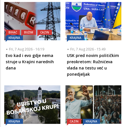
BIHAĆ
BUŽIM
CAZIN
KRAJINA
KRAJINA
Fri, 7 Aug 2026 - 16:19
Fri, 7 Aug 2026 - 15:49
Evo kad i evo gdje nema
USK pred novim političkim
struje u Krajini narednih
preokretom: Ružnićeva
dana
vlada na testu već u
ponedjeljak
KRAJINA
CAZIN
KRAJINA