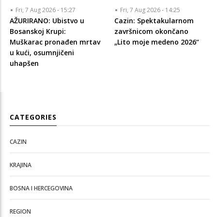
Fri, 7 Aug 2026 - 15:27
Fri, 7 Aug 2026 - 14:25
AŽURIRANO: Ubistvo u
Cazin: Spektakularnom
Bosanskoj Krupi:
završnicom okončano
Muškarac pronađen mrtav
„Lito moje medeno 2026“
u kući, osumnjičeni
uhapšen
CATEGORIES
CAZIN
KRAJINA
BOSNA I HERCEGOVINA
REGION