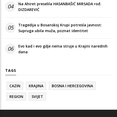
Na Ahiret preselila HASANBAŠIĆ MIRSADA rođ.
04
DIZDAREVIĆ
Tragedija u Bosanskoj Krupi potresla javnost:
05
Supruga ubila muža, poznat identitet
Evo kad i evo gdje nema struje u Krajini narednih
06
dana
TAGS
CAZIN
KRAJINA
BOSNA I HERCEGOVINA
REGION
SVIJET