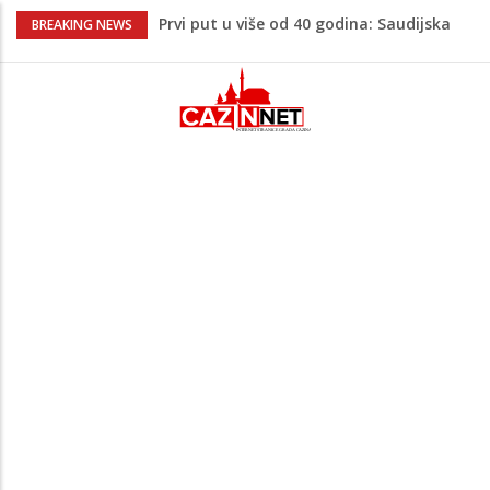
Prvi put u više od 40 godina: Saudijska
BREAKING NEWS
Arabija već mjesec nije izvezla naftu u
SAD
Zeljković se oglasio uoči početka nove
sezone Wwin lige
Kako povećati količinu mlijeka tokom
dojenja: Izazov s kojim se susreću mnoge
mame
Evo kad i evo gdje nema struje u Krajini
narednih dana
Majka Izeta Nanića progovorila nakon
obilježavanja godišnjice: "Doživjela sam
poniženje na mjestu gdje se odaje
počast mom sinu"