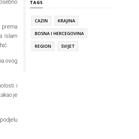
posebno
TAGS
CAZIN
KRAJINA
a prema
BOSNA I HERCEGOVINA
a. Islam
hić.
REGION
SVIJET
ana ovog
.
losti i
takao je
 podjelu