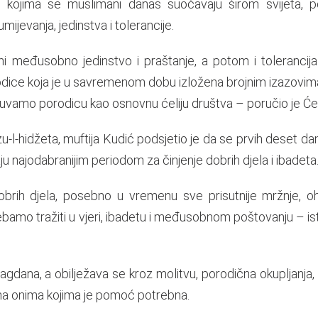
 kojima se muslimani danas suočavaju širom svijeta, 
jevanja, jedinstva i tolerancije.
i međusobno jedinstvo i praštanje, a potom i tolerancij
dice koja je u savremenom dobu izložena brojnim izazovim
čuvamo porodicu kao osnovnu ćeliju društva – poručio je Će
-l-hidžeta, muftija Kudić podsjetio je da se prvih deset d
u najodabranijim periodom za činjenje dobrih djela i ibadeta
brih djela, posebno u vremenu sve prisutnije mržnje, oho
ebamo tražiti u vjeri, ibadetu i međusobnom poštovanju – is
agdana, a obilježava se kroz molitvu, porodična okupljanja,
ema onima kojima je pomoć potrebna.