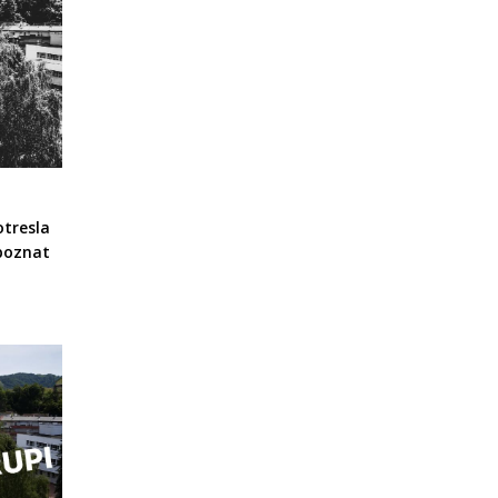
otresla
 poznat