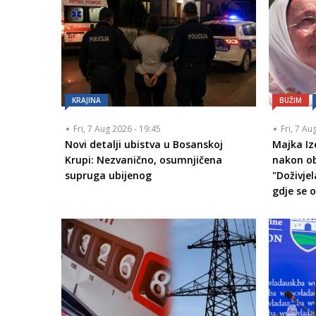
KRAJINA
BUŽIM
Fri, 7 Aug 2026 - 19:45
Fri, 7 Au
Novi detalji ubistva u Bosanskoj
Majka Iz
Krupi: Nezvanično, osumnjičena
nakon ob
supruga ubijenog
"Doživje
gdje se 