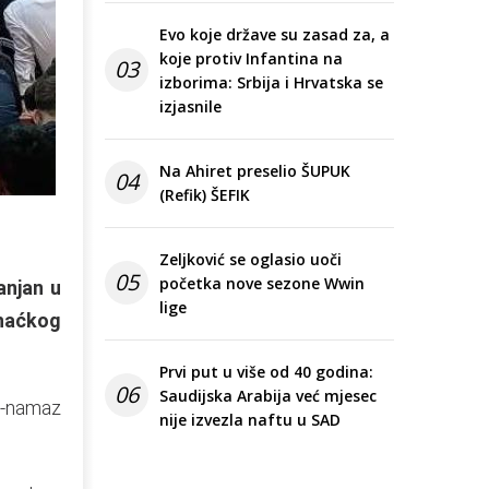
Evo koje države su zasad za, a
koje protiv Infantina na
03
izborima: Srbija i Hrvatska se
izjasnile
Na Ahiret preselio ŠUPUK
04
(Refik) ŠEFIK
Zeljković se oglasio uoči
05
početka nove sezone Wwin
anjan u
lige
ihaćkog
Prvi put u više od 40 godina:
06
Saudijska Arabija već mjesec
m-namaz
nije izvezla naftu u SAD