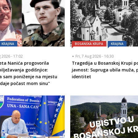
KRAJINA
BOSANSKA KRUPA
KRAJINA
g 2026 - 17:02
Fri, 7 Aug 2026 - 16:30
eta Nanića progovorila
Tragedija u Bosanskoj Krupi p
ilježavanja godišnjice:
javnost: Supruga ubila muža,
la sam poniženje na mjestu
identitet
odaje počast mom sinu"