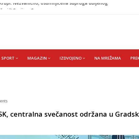
ažević) Senija – Sena
ŠEFIK
je protiv Infantina na izborima: Srbija i Hrvatska se
akon obilježavanja godišnjice: "Doživjela sam poniženje
 mom sinu"
j Krupi: Nezvanično, osumnjičena supruga ubijenog
SPORT
MAGAZIN
IZDVOJENO
NA MREŽAMA
PRE
ents
SK, centralna svečanost održana u Gradsk