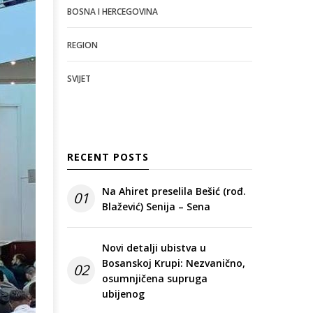
BOSNA I HERCEGOVINA
REGION
SVIJET
RECENT POSTS
Na Ahiret preselila Bešić (rođ.
01
Blažević) Senija – Sena
Novi detalji ubistva u
Bosanskoj Krupi: Nezvanično,
02
osumnjičena supruga
ubijenog