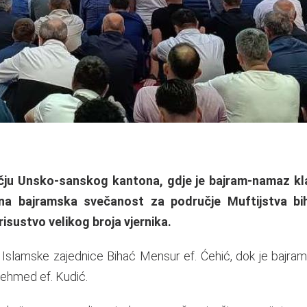
učju Unsko-sanskog kantona, gdje je bajram-namaz kl
lna bajramska svečanost za područje Muftijstva b
risustvo velikog broja vjernika.
 Islamske zajednice Bihać Mensur ef. Ćehić, dok je bajra
Mehmed ef. Kudić.