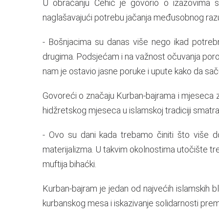
U obraćanju Ćehić je govorio o izazovima s
naglašavajući potrebu jačanja međusobnog razumi
- Bošnjacima su danas više nego ikad potrebn
drugima. Podsjećam i na važnost očuvanja poro
nam je ostavio jasne poruke i upute kako da sa
Govoreći o značaju Kurban-bajrama i mjeseca zu
hidžretskog mjeseca u islamskoj tradiciji smatraj
- Ovo su dani kada trebamo činiti što više do
materijalizma. U takvim okolnostima utočište tr
muftija bihaćki.
Kurban-bajram je jedan od najvećih islamskih bl
kurbanskog mesa i iskazivanje solidarnosti pr