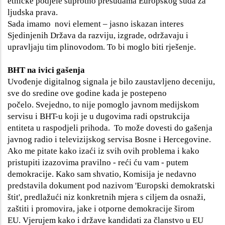
etničke podjele suprotno presudama Europskog suda za
ljudska prava.
Sada imamo novi element – jasno iskazan interes
Sjedinjenih Država da razviju, izgrade, održavaju i
upravljaju tim plinovodom. To bi moglo biti rješenje.
BHT na ivici gašenja
Uvođenje digitalnog signala je bilo zaustavljeno deceniju,
sve do sredine ove godine kada je postepeno
počelo. Svejedno, to nije pomoglo javnom medijskom
servisu i BHT-u koji je u dugovima radi opstrukcija
entiteta u raspodjeli prihoda. To može dovesti do gašenja
javnog radio i televizijskog servisa Bosne i Hercegovine.
Ako me pitate kako izaći iz svih ovih problema i kako
pristupiti izazovima pravilno - reći ću vam - putem
demokracije. Kako sam shvatio, Komisija je nedavno
predstavila dokument pod nazivom 'Europski demokratski
štit', predlažući niz konkretnih mjera s ciljem da osnaži,
zaštiti i promovira, jake i otporne demokracije širom
EU. Vjerujem kako i države kandidati za članstvo u EU