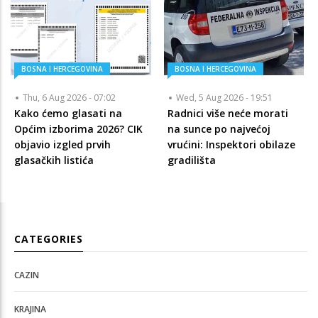
BOSNA I HERCEGOVINA
BOSNA I HERCEGOVINA
Thu, 6 Aug 2026 - 07:02
Wed, 5 Aug 2026 - 19:51
Kako ćemo glasati na
Radnici više neće morati
Općim izborima 2026? CIK
na sunce po najvećoj
objavio izgled prvih
vrućini: Inspektori obilaze
glasačkih listića
gradilišta
CATEGORIES
CAZIN
KRAJINA