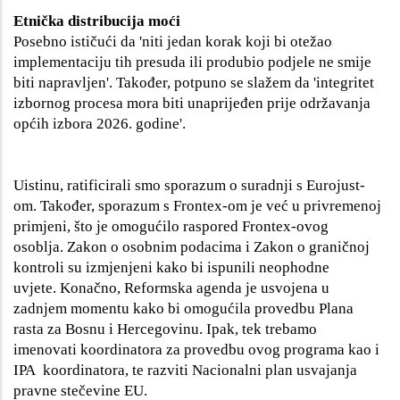
Etnička distribucija moći
Posebno ističući da 'niti jedan korak koji bi otežao
implementaciju tih presuda ili produbio podjele ne smije
biti napravljen'. Također, potpuno se slažem da 'integritet
izbornog procesa mora biti unaprijeđen prije održavanja
općih izbora 2026. godine'.
Uistinu, ratificirali smo sporazum o suradnji s Eurojust-
om. Također, sporazum s Frontex-om je već u privremenoj
primjeni, što je omogućilo raspored Frontex-ovog
osoblja. Zakon o osobnim podacima i Zakon o graničnoj
kontroli su izmjenjeni kako bi ispunili neophodne
uvjete. Konačno, Reformska agenda je usvojena u
zadnjem momentu kako bi omogućila provedbu Plana
rasta za Bosnu i Hercegovinu. Ipak, tek trebamo
imenovati koordinatora za provedbu ovog programa kao i
IPA koordinatora, te razviti Nacionalni plan usvajanja
pravne stečevine EU.