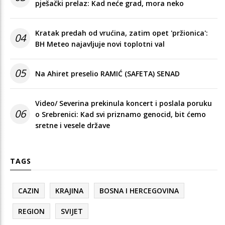
pješački prelaz: Kad neće grad, mora neko
Kratak predah od vrućina, zatim opet 'pržionica':
04
BH Meteo najavljuje novi toplotni val
05
Na Ahiret preselio RAMIĆ (SAFETA) SENAD
Video/ Severina prekinula koncert i poslala poruku
06
o Srebrenici: Kad svi priznamo genocid, bit ćemo
sretne i vesele države
TAGS
CAZIN
KRAJINA
BOSNA I HERCEGOVINA
REGION
SVIJET