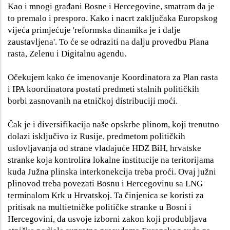
Kao i mnogi građani Bosne i Hercegovine, smatram da je
to premalo i presporo. Kako i nacrt zaključaka Europskog
vijeća primjećuje 'reformska dinamika je i dalje
zaustavljena'. To će se odraziti na dalju provedbu Plana
rasta, Zelenu i Digitalnu agendu.
Očekujem kako će imenovanje Koordinatora za Plan rasta
i IPA koordinatora postati predmeti stalnih političkih
borbi zasnovanih na etničkoj distribuciji moći.
Čak je i diversifikacija naše opskrbe plinom, koji trenutno
dolazi isključivo iz Rusije, predmetom političkih
uslovljavanja od strane vladajuće HDZ BiH, hrvatske
stranke koja kontrolira lokalne institucije na teritorijama
kuda Južna plinska interkonekcija treba proći. Ovaj južni
plinovod treba povezati Bosnu i Hercegovinu sa LNG
terminalom Krk u Hrvatskoj. Ta činjenica se koristi za
pritisak na multietničke političke stranke u Bosni i
Hercegovini, da usvoje izborni zakon koji produbljava