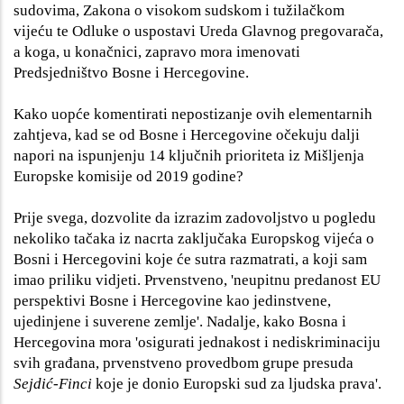
sudovima, Zakona o visokom sudskom i tužilačkom
vijeću te Odluke o uspostavi Ureda Glavnog pregovarača,
a koga, u konačnici, zapravo mora imenovati
Predsjedništvo Bosne i Hercegovine.
Kako uopće komentirati nepostizanje ovih elementarnih
zahtjeva, kad se od Bosne i Hercegovine očekuju dalji
napori na ispunjenju 14 ključnih prioriteta iz Mišljenja
Europske komisije od 2019 godine?
Prije svega, dozvolite da izrazim zadovoljstvo u pogledu
nekoliko tačaka iz nacrta zaključaka Europskog vijeća o
Bosni i Hercegovini koje će sutra razmatrati, a koji sam
imao priliku vidjeti. Prvenstveno, 'neupitnu predanost EU
perspektivi Bosne i Hercegovine kao jedinstvene,
ujedinjene i suverene zemlje'. Nadalje, kako Bosna i
Hercegovina mora 'osigurati jednakost i nediskriminaciju
svih građana, prvenstveno provedbom grupe presuda
Sejdić-Finci
koje je donio Europski sud za ljudska prava'.