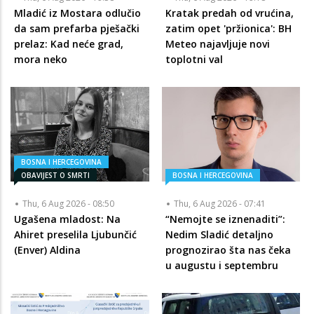
Mladić iz Mostara odlučio
Kratak predah od vrućina,
da sam prefarba pješački
zatim opet 'pržionica': BH
prelaz: Kad neće grad,
Meteo najavljuje novi
mora neko
toplotni val
BOSNA I HERCEGOVINA
OBAVIJEST O SMRTI
BOSNA I HERCEGOVINA
Thu, 6 Aug 2026 - 08:50
Thu, 6 Aug 2026 - 07:41
Ugašena mladost: Na
“Nemojte se iznenaditi”:
Ahiret preselila Ljubunčić
Nedim Sladić detaljno
(Enver) Aldina
prognozirao šta nas čeka
u augustu i septembru