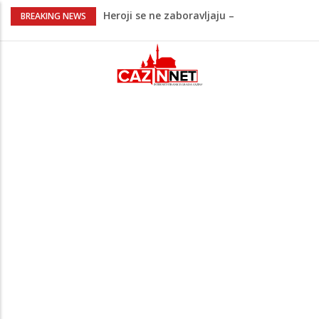
Heroji se ne zaboravljaju –
BREAKING NEWS
motomaraton stigao u Bosanski
Petrovac
Video/ Severina prekinula koncert i
poslala poruku o Srebrenici: Kad svi
priznamo genocid, bit ćemo sretne i
vesele države
Na Ahiret preselio RAMIĆ (SAFETA) SENAD
Kratak predah od vrućina, zatim opet
'pržionica': BH Meteo najavljuje novi
toplotni val
Na Ahiret preselila Alić (rođ.
Kahrimanović) Kadira