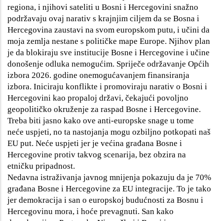
regiona, i njihovi sateliti u Bosni i Hercegovini snažno
podržavaju ovaj narativ s krajnjim ciljem da se Bosna i
Hercegovina zaustavi na svom europskom putu, i učini da
moja zemlja nestane s političke mape Europe. Njihov plan
je da blokiraju sve institucije Bosne i Hercegovine i učine
donošenje odluka nemogućim. Spriječe održavanje Općih
izbora 2026. godine onemogućavanjem finansiranja
izbora. Iniciraju konflikte i promoviraju
narativ o Bosni i
Hercegovini kao propaloj državi
, čekajući povoljno
geopolitičko okruženje za raspad Bosne i Hercegovine.
Treba biti jasno kako ove anti-europske snage u tome
neće uspjeti, no ta nastojanja mogu ozbiljno potkopati naš
EU put. Neće uspjeti jer je većina građana Bosne i
Hercegovine protiv takvog scenarija, bez obzira na
etničku pripadnost.
Nedavna istraživanja javnog mnijenja pokazuju da je 70%
građana Bosne i Hercegovine za EU integracije. To je tako
jer demokracija i san o europskoj budućnosti za Bosnu i
Hercegovinu mora, i hoće prevagnuti. San kako