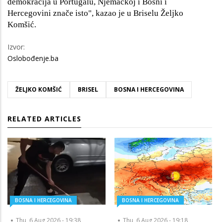
demokracija u Portugalu, Njemačkoj i Bosni i
Hercegovini znače isto", kazao je u Briselu Željko
Komšić.
Izvor:
Oslobođenje.ba
ŽELJKO KOMŠIĆ
BRISEL
BOSNA I HERCEGOVINA
RELATED ARTICLES
BOSNA I HERCEGOVINA
BOSNA I HERCEGOVINA
Thu, 6 Aug 2026 - 19:38
Thu, 6 Aug 2026 - 19:18