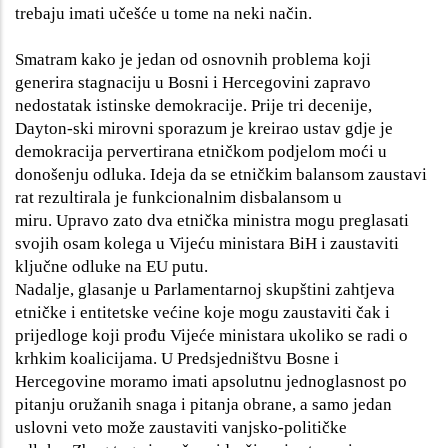
trebaju imati učešće u tome na neki način.
Smatram kako je jedan od osnovnih problema koji
generira stagnaciju u Bosni i Hercegovini zapravo
nedostatak istinske demokracije. Prije tri decenije,
Dayton-ski mirovni sporazum je kreirao ustav gdje je
demokracija pervertirana etničkom podjelom moći u
donošenju odluka. Ideja da se etničkim balansom zaustavi
rat rezultirala je funkcionalnim disbalansom u
miru. Upravo zato dva etnička ministra mogu preglasati
svojih osam kolega u Vijeću ministara BiH i zaustaviti
ključne odluke na EU putu.
Nadalje, glasanje u Parlamentarnoj skupštini zahtjeva
etničke i entitetske većine koje mogu zaustaviti čak i
prijedloge koji prođu Vijeće ministara ukoliko se radi o
krhkim koalicijama. U Predsjedništvu Bosne i
Hercegovine moramo imati apsolutnu jednoglasnost po
pitanju oružanih snaga i pitanja obrane, a samo jedan
uslovni veto može zaustaviti vanjsko-političke