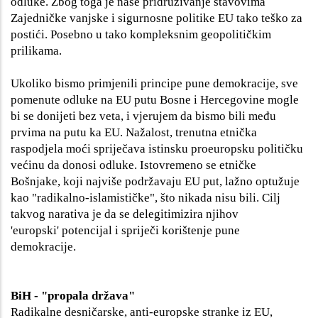
odluke. Zbog toga je naše pridruživanje stavovima
Zajedničke vanjske i sigurnosne politike EU tako teško za
postići. Posebno u tako kompleksnim geopolitičkim
prilikama.
Ukoliko bismo primjenili principe pune demokracije, sve
pomenute odluke na EU putu Bosne i Hercegovine mogle
bi se donijeti bez veta, i vjerujem da bismo bili među
prvima na putu ka EU. Nažalost, trenutna etnička
raspodjela moći spriječava istinsku proeuropsku političku
većinu da donosi odluke. Istovremeno se etničke
Bošnjake, koji najviše podržavaju EU put, lažno optužuje
kao "radikalno-islamističke", što nikada nisu bili. Cilj
takvog narativa je da se delegitimizira njihov
'europski' potencijal i spriječi korištenje pune
demokracije.
BiH - "propala država"
Radikalne desničarske, anti-europske stranke iz EU,