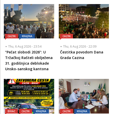
CAZIN
KRAJINA
CAZIN
Thu, 6 Aug 2026 - 23:54
Thu, 6 Aug 2026 - 22:09
“Pečat slobodi 2026”: U
Čestitka povodom Dana
Tržačkoj Rašteli obilježena
Grada Cazina
31. godišnjica deblokade
Unsko-sanskog kantona
BIHAĆ
CAZIN
KRAJINA
CAZIN
KRAJINA