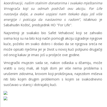
koordinaciji, našim stalnim donatorima i svakako mještanima
Vrnograča koji su odmah podržali ovu akciju. For Life
nastavlja dalje, a ovakvi uspjesi nam itekako daju još više
energije i poticaja da nastavimo s radom“
, istaknuo je
Sabahudin Koštić, predsjednik HO "For Life".
Najsretniji je svakako bio Safet Vehabović koji se zahvalio
svima koji su na bilo koji način pomogli akciju izgradnje njegove
kuće, poželio im svako dobro i dodao da se njegova sreća ne
može opisati riječima jer je život u novoj kući potpuno drugačiji
od onog kakav je imao još u proljeće ove godine.
Vrnogrački mujezin sada se, nakon odlaska u džamiju, može
vratiti u svoj mali, ali topli dom jer više nema problema s
urušenim zidovima, krovom koji prokišnjava, najezdom miševa
niti bilo kojim drugim problemom s kojim se svakodnevno
suočavao u staroj i dotrajaloj kući.
Image
Image