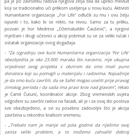
pa je po završetku radova njegova želja bila da upriliči mevlud
koji se tradicionalno uči prilikom useljenja u novu kuću. Aktivisti
Humanitarne organizacije „For Life“ odlučili su mu i ovu želju
ispuniti i to, kako bi se reklo, na nivou. Samo za tu priliku,
pozvan je hor Medrese „Džemaluddin Čaušević“, a njegovi
mještani i drugi učesnici u akciji pobrinuli su se za veliki ručak i
ostatak organizacije ovog događaja.
-
"Za izgradnju ove kuće Humanitarna organizacija 'For Life'
obezbjedila je oko 23.000 maraka što naravno, nije ukupna
vrijednost ovog projekta s obzirom da smo imali puno
donatora koji su pomogli u materijalu i radovima. Najvažnije
je da smo kuću završili, da se Safet mogao useliti prije pravog
zimskog perioda i da sada ima pravi krov nad glavom“
, rekao
je Ćamil Čuturić, koordinator akcije. Zbog vremenskih uvjeta
odgođeni su završni radovi na fasadi, ali je i za ovaj dio poslova
sve obezbijeđeno, a svi su posebno zadovoljni što je akcija
završena u rekordno kratkom vremenu.
-
„Trebalo nam je manje od pola godine da riješimo ovaj
zaista veliki problem, a to možemo zahvaliti dobroj