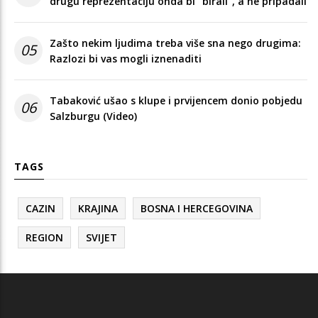
drugu reprezentaciju onda bi "birali", a ne pripadali
Zašto nekim ljudima treba više sna nego drugima:
05
Razlozi bi vas mogli iznenaditi
Tabaković ušao s klupe i prvijencem donio pobjedu
06
Salzburgu (Video)
TAGS
CAZIN
KRAJINA
BOSNA I HERCEGOVINA
REGION
SVIJET