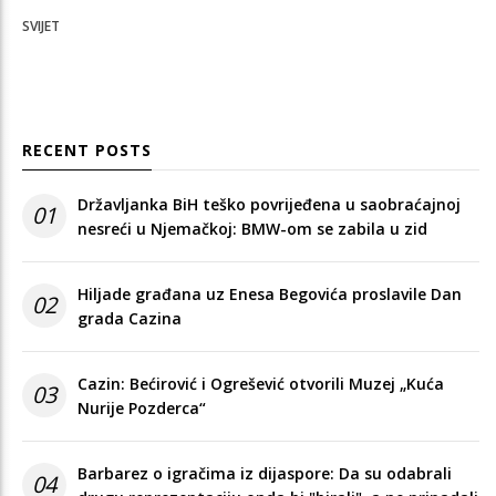
SVIJET
RECENT POSTS
Državljanka BiH teško povrijeđena u saobraćajnoj
01
nesreći u Njemačkoj: BMW-om se zabila u zid
Hiljade građana uz Enesa Begovića proslavile Dan
02
grada Cazina
Cazin: Bećirović i Ogrešević otvorili Muzej „Kuća
03
Nurije Pozderca“
Barbarez o igračima iz dijaspore: Da su odabrali
04