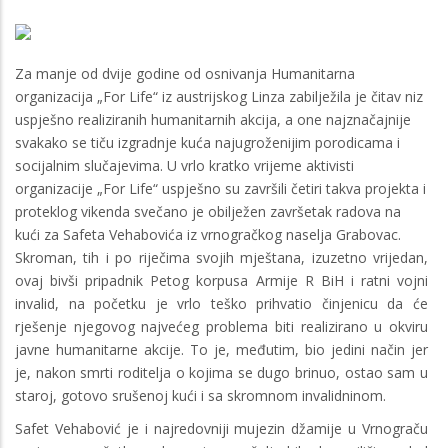
Za manje od dvije godine od osnivanja Humanitarna
organizacija „For Life“ iz austrijskog Linza zabilježila je čitav niz
uspješno realiziranih humanitarnih akcija, a one najznačajnije
svakako se tiču izgradnje kuća najugroženijim porodicama i
socijalnim slučajevima. U vrlo kratko vrijeme aktivisti
organizacije „For Life“ uspješno su završili četiri takva projekta i
proteklog vikenda svečano je obilježen završetak radova na
kući za Safeta Vehabovića iz vrnogračkog naselja Grabovac.
Skroman, tih i po riječima svojih mještana, izuzetno vrijedan,
ovaj bivši pripadnik Petog korpusa Armije R BiH i ratni vojni
invalid, na početku je vrlo teško prihvatio činjenicu da će
rješenje njegovog najvećeg problema biti realizirano u okviru
javne humanitarne akcije. To je, međutim, bio jedini način jer
je, nakon smrti roditelja o kojima se dugo brinuo, ostao sam u
staroj, gotovo srušenoj kući i sa skromnom invalidninom.
Safet Vehabović je i najredovniji mujezin džamije u Vrnograču