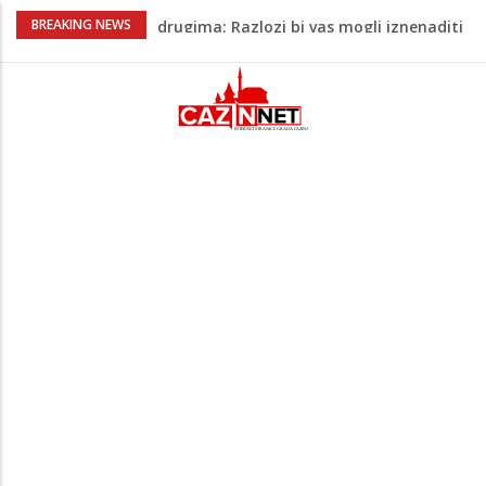
Barbarez o igračima iz dijaspore: Da su
BREAKING NEWS
odabrali drugu reprezentaciju onda bi
"birali", a ne pripadali
Cazin: Bećirović i Ogrešević otvorili Muzej
„Kuća Nurije Pozderca“
Hiljade građana uz Enesa Begovića
proslavile Dan grada Cazina
Državljanka BiH teško povrijeđena u
saobraćajnoj nesreći u Njemačkoj: BMW-
om se zabila u zid
Zašto nekim ljudima treba više sna nego
drugima: Razlozi bi vas mogli iznenaditi