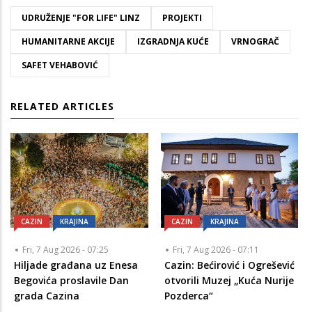
UDRUŽENJE "FOR LIFE" LINZ
PROJEKTI
HUMANITARNE AKCIJE
IZGRADNJA KUĆE
VRNOGRAČ
SAFET VEHABOVIĆ
RELATED ARTICLES
CAZIN
KRAJINA
CAZIN
KRAJINA
Fri, 7 Aug 2026 - 07:25
Fri, 7 Aug 2026 - 07:11
Hiljade građana uz Enesa
Cazin: Bećirović i Ogrešević
Begovića proslavile Dan
otvorili Muzej „Kuća Nurije
grada Cazina
Pozderca“