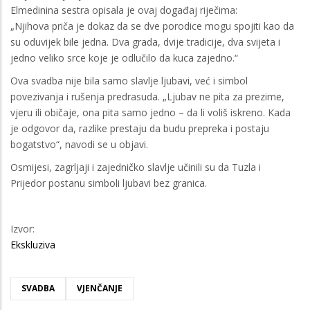
Elmedinina sestra opisala je ovaj događaj riječima:
„Njihova priča je dokaz da se dve porodice mogu spojiti kao da
su oduvijek bile jedna. Dva grada, dvije tradicije, dva svijeta i
jedno veliko srce koje je odlučilo da kuca zajedno.“
Ova svadba nije bila samo slavlje ljubavi, već i simbol
povezivanja i rušenja predrasuda. „Ljubav ne pita za prezime,
vjeru ili običaje, ona pita samo jedno – da li voliš iskreno. Kada
je odgovor da, razlike prestaju da budu prepreka i postaju
bogatstvo“, navodi se u objavi.
Osmijesi, zagrljaji i zajedničko slavlje učinili su da Tuzla i
Prijedor postanu simboli ljubavi bez granica.
Izvor:
Ekskluziva
SVADBA
VJENČANJE