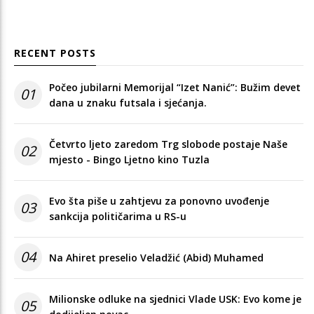
RECENT POSTS
Počeo jubilarni Memorijal “Izet Nanić”: Bužim devet
01
dana u znaku futsala i sjećanja.
Četvrto ljeto zaredom Trg slobode postaje Naše
02
mjesto - Bingo Ljetno kino Tuzla
Evo šta piše u zahtjevu za ponovno uvođenje
03
sankcija političarima u RS-u
04
Na Ahiret preselio Veladžić (Abid) Muhamed
Milionske odluke na sjednici Vlade USK: Evo kome je
05