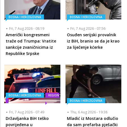
BOSNA I HERCEGOVINA
BOSNA I HERCEGOVINA
Fri, 7 Aug 2026 - 08:19
Fri, 7 Aug 2026 - 07:56
Američki kongresmeni
Osuđen serijski provalnik
traže od Trumpa: Vratite
iz BiH, branio se da je krao
sankcije zvaničnicima iz
za liječenje kćerke
Republike Srpske
BOSNA I HERCEGOVINA
REGION
BOSNA I HERCEGOVINA
Fri, 7 Aug 2026 - 07:49
Thu, 6 Aug 2026 - 19:38
Državljanka BiH teško
Mladić iz Mostara odlučio
povrijeđena u
da sam prefarba pješački