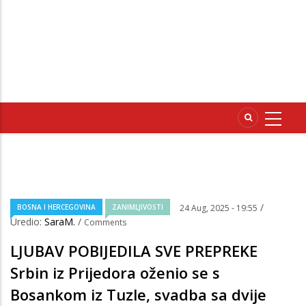
/
BOSNA I HERCEGOVINA
ZANIMLJIVOSTI
24 Aug, 2025 - 19:55
Uredio:
SaraM.
/
Comments
LJUBAV POBIJEDILA SVE PREPREKE
Srbin iz Prijedora oženio se s
Bosankom iz Tuzle, svadba sa dvije