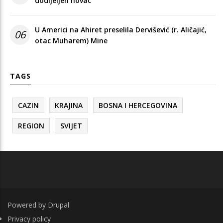
dodijeljen novac
U Americi na Ahiret preselila Dervišević (r. Aličajić,
06
otac Muharem) Mine
TAGS
CAZIN
KRAJINA
BOSNA I HERCEGOVINA
REGION
SVIJET
Powered by
Drupal
FOOTER
Privacy policy