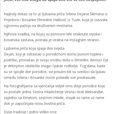
Najbolji dokaz za to je ljubavna priča Srbina Dejana Šikmana iz
Prijedora i Bosanke Elmedine Halilović iz Tuzle, koja je izazvala
ogromnu pažnju na društvenim mrežama.
Njihova svadba, na kojoj su ponosno bile istaknute srpska i
bosanska zastava, postala je viralna na Instagram stranici.
Ljubavna priča koja spaja dva svijeta
Dejan, koji je odrastao u porodičnom domu punom topline i
podrške, pronašao je svoju srodnu dušu u Elmedini, devojci čije
je detinjstvo obeležila snaga i ljubav roditelja. Tog dana, kada
su se spojile dve porodice, svi prisutni bili su svedoci da ljubav
između Srbina i Bosanke može pobediti sve predrasude.
Na fotografijama sa vjenčanja vidjeli smo dvije porodice koje
su postale jedna. Sestra mladoženje Vesna i brat Aleksandar,
zajedno sa Emelom, sestrom mlade, stajali su rame uz rame
dok je započinjala nova životna priča.
Dvije tradicije i jedno veliko srce