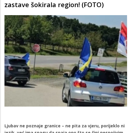
zastave šokirala region! (FOTO)
Ljubav ne poznaje granice – ne pita za vjeru, porijeklo ni
jezik, već ima snagu da spaja ono što se čini nespojivim.