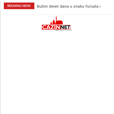
Evo šta piše u zahtjevu za ponovno
BREAKING NEWS
uvođenje sankcija političarima u RS-u
Četvrto ljeto zaredom Trg slobode
postaje Naše mjesto - Bingo Ljetno kino
Tuzla
Na Ahiret preselio Veladžić (Abid)
Muhamed
U Americi na Ahiret preselila Dervišević
(r. Aličajić, otac Muharem) Mine
Počeo jubilarni Memorijal “Izet Nanić”:
Bužim devet dana u znaku futsala i
sjećanja.