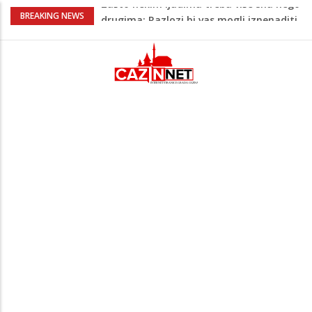
Barbarez o igračima iz dijaspore: Da su
BREAKING NEWS
odabrali drugu reprezentaciju onda bi
"birali", a ne pripadali
Cazin: Bećirović i Ogrešević otvorili Muzej
„Kuća Nurije Pozderca“
Hiljade građana uz Enesa Begovića
proslavile Dan grada Cazina
Državljanka BiH teško povrijeđena u
saobraćajnoj nesreći u Njemačkoj: BMW-
om se zabila u zid
Zašto nekim ljudima treba više sna nego
drugima: Razlozi bi vas mogli iznenaditi