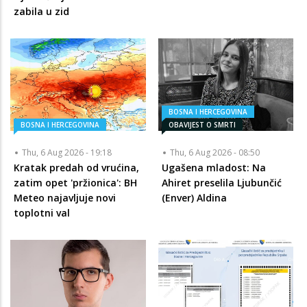
zabila u zid
BOSNA I HERCEGOVINA
BOSNA I HERCEGOVINA
OBAVIJEST O SMRTI
Thu, 6 Aug 2026 - 19:18
Thu, 6 Aug 2026 - 08:50
Kratak predah od vrućina,
Ugašena mladost: Na
zatim opet 'pržionica': BH
Ahiret preselila Ljubunčić
Meteo najavljuje novi
(Enver) Aldina
toplotni val