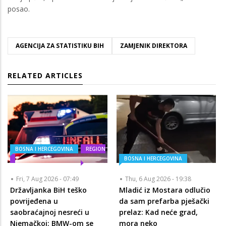
posao.
AGENCIJA ZA STATISTIKU BIH
ZAMJENIK DIREKTORA
RELATED ARTICLES
BOSNA I HERCEGOVINA
REGION
BOSNA I HERCEGOVINA
Fri, 7 Aug 2026 - 07:49
Thu, 6 Aug 2026 - 19:38
Državljanka BiH teško
Mladić iz Mostara odlučio
povrijeđena u
da sam prefarba pješački
saobraćajnoj nesreći u
prelaz: Kad neće grad,
Njemačkoj: BMW-om se
mora neko