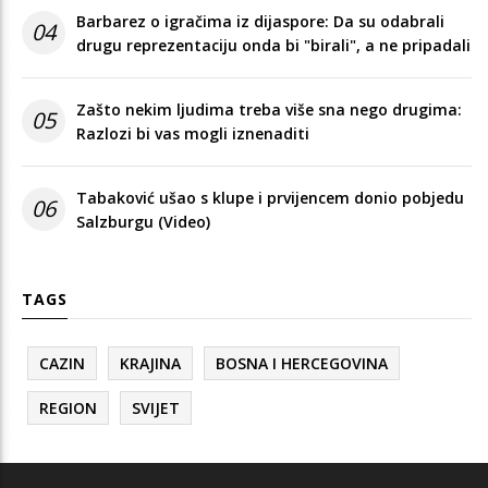
Barbarez o igračima iz dijaspore: Da su odabrali
04
drugu reprezentaciju onda bi "birali", a ne pripadali
Zašto nekim ljudima treba više sna nego drugima:
05
Razlozi bi vas mogli iznenaditi
Tabaković ušao s klupe i prvijencem donio pobjedu
06
Salzburgu (Video)
TAGS
CAZIN
KRAJINA
BOSNA I HERCEGOVINA
REGION
SVIJET