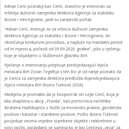
Adnan Cerić poznatiji kao CeriX, zvanično je imenovan za
vršitelja dužnosti zamjenika direktora Agencije za statistiku
Bosne i Hercegovine, javili su sarajevski portali.
“Adnan Cerić, imenuje se za vršioca dužnosti zamjenika
direktora Agencije za statistiku i Bosne i Hercegovine, do
okončanja konkursne procedure, a najduže na mandatni period
od tri mjeseca, počevši od 09.09.2020. godine”, piše u rješenju
koje je objavljeno u Službenom glasniku BiH.
Rješenje o imenovanju potpisuje predsjedavajući Vijeća
ministara BiH Zoran Tegeltija s tim što je od ranije poznato da
je Cerića za zamjenika direktora predložila dopredsjedavajuća
Vijeća ministara BiH Bisera Turković (SDA).
Medijima je promaklo da je živopisni lik sin Lejle Cerić, koja je
bila uhapšena u akciji „Pravda“, kao pomoćnica načelnika
Ibrahima Hadžibajrića u Službi za imovinsko-pravne, geodetske
poslove i katastar i stambene poslove. Pošto Bisera Turković
posjeduje veoma vrijedne stambene objekte i nektretnine u
ovoj općini, opravdano se sumnja ko je bio Cerićeva „veza“ za