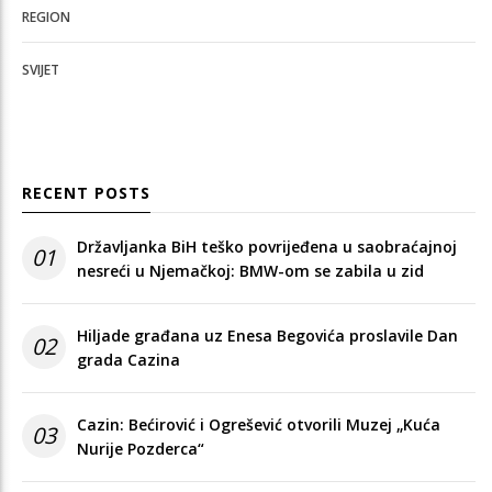
REGION
SVIJET
RECENT POSTS
Državljanka BiH teško povrijeđena u saobraćajnoj
01
nesreći u Njemačkoj: BMW-om se zabila u zid
Hiljade građana uz Enesa Begovića proslavile Dan
02
grada Cazina
Cazin: Bećirović i Ogrešević otvorili Muzej „Kuća
03
Nurije Pozderca“