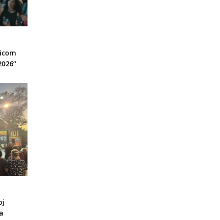
nicom
2026“
oj
a