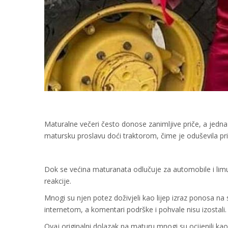
Maturalne večeri često donose zanimljive priče, a jedna o
matursku proslavu doći traktorom, čime je oduševila pr
Dok se većina maturanata odlučuje za automobile i limuzi
reakcije.
Mnogi su njen potez doživjeli kao lijep izraz ponosa na svo
internetom, a komentari podrške i pohvale nisu izostali.
Ovaj originalni dolazak na maturu mnogi su ocijenili kao