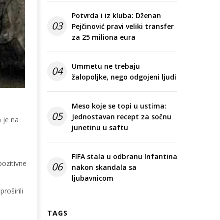
Potvrda i iz kluba: Dženan
03
Pejčinović pravi veliki transfer
za 25 miliona eura
Ummetu ne trebaju
04
žalopoljke, nego odgojeni ljudi
Meso koje se topi u ustima:
05
Jednostavan recept za sočnu
a je na
junetinu u saftu
FIFA stala u odbranu Infantina
pozitivne
06
nakon skandala sa
ljubavnicom
roširili
TAGS