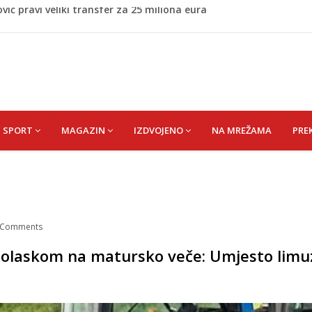
većina roditelja radi dok razgovara s tinejdžerima
a kroz Crno more zbog sve većih sigurnosnih rizika
 Ćoralić) Alije
nakon skandala sa ljubavnicom
vić pravi veliki transfer za 25 miliona eura
SPORT
MAGAZIN
IZDVOJENO
NA MREŽAMA
PRE
Comments
 dolaskom na matursko veče: Umjesto limu