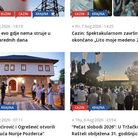
BUŽIM
CAZIN
KRAJINA
CAZIN
KRAJINA
g 2026 - 16:19
Fri, 7 Aug 2026 - 14:25
i evo gdje nema struje u
Cazin: Spektakularnom završ
narednih dana
okončano „Lito moje medeno 
KRAJINA
CAZIN
KRAJINA
g 2026 - 07:11
Thu, 6 Aug 2026 - 23:54
ćirović i Ogrešević otvorili
“Pečat slobodi 2026”: U Tržačk
uća Nurije Pozderca“
Rašteli obilježena 31. godišnjic