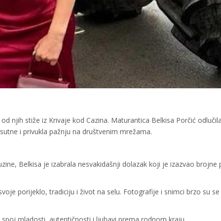
d njih stiže iz Krivaje kod Cazina. Maturantica Belkisa Porčić odlučil
isutne i privukla pažnju na društvenim mrežama.
ne, Belkisa je izabrala nesvakidašnji dolazak koji je izazvao brojne 
je porijeklo, tradiciju i život na selu. Fotografije i snimci brzo su se p
 spoj mladosti, autentičnosti i ljubavi prema rodnom kraju.