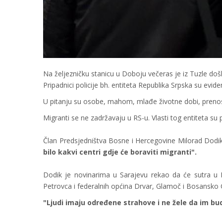
Na željezničku stanicu u Doboju večeras je iz Tuzle do
Pripadnici policije bh. entiteta Republika Srpska su eviden
U pitanju su osobe, mahom, mlađe životne dobi, preno
Migranti se ne zadržavaju u RS-u. Vlasti tog entiteta su
Član Predsjedništva Bosne i Hercegovine Milorad Dodi
bilo kakvi centri gdje će boraviti migranti".
Dodik je novinarima u Sarajevu rekao da će sutra u 
Petrovca i federalnih općina Drvar, Glamoč i Bosansko 
"Ljudi imaju određene strahove i ne žele da im b