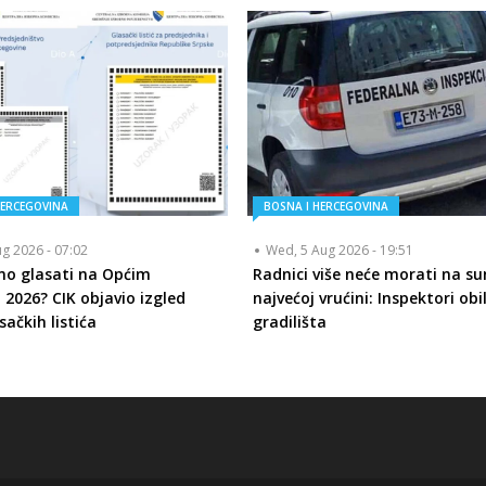
HERCEGOVINA
BOSNA I HERCEGOVINA
ug 2026 - 07:02
Wed, 5 Aug 2026 - 19:51
mo glasati na Općim
Radnici više neće morati na su
 2026? CIK objavio izgled
najvećoj vrućini: Inspektori obi
sačkih listića
gradilišta