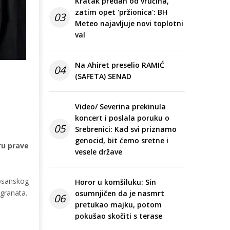
Kratak predah od vrućina,
zatim opet 'pržionica': BH
03
Meteo najavljuje novi toplotni
val
Na Ahiret preselio RAMIĆ
04
(SAFETA) SENAD
Video/ Severina prekinula
koncert i poslala poruku o
05
Srebrenici: Kad svi priznamo
genocid, bit ćemo sretne i
ru prave
vesele države
osanskog
Horor u komšiluku: Sin
granata.
osumnjičen da je nasmrt
06
pretukao majku, potom
pokušao skočiti s terase