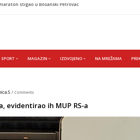
 i poslala poruku o Srebrenici: Kad svi priznamo genocid,
A) SENAD
pet 'pržionica': BH Meteo najavljuje novi toplotni val
m prefarba pješački prelaz: Kad neće grad, mora neko
omaraton stigao u Bosanski Petrovac
SPORT
MAGAZIN
IZDVOJENO
NA MREŽAMA
PRE
nica.S
/
Comments
ća, evidentirao ih MUP RS-a