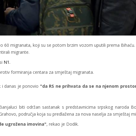
šlo 60 migranata, koji su se potom brzim vozom uputili prema Bihaću.
tirali migrante.
si
N1.
 protiv formiranja centara za smještaj migranata.
k i danas je ponovio
"da RS ne prihvata da se na njenom prosto
Banjaluci biti održan sastanak s predstavnicima srpskog naroda B
Grahovo, područja koja su predlažena za nova naselja za smještaj mi
ude ugrožena imovina"
, rekao je Dodik.