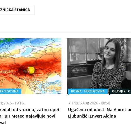
EZNIČKA STANICA
HERCEGOVINA
BOSNA I HERCEGOVINA
OBAVIJEST O
ug 2026 - 19:18
Thu, 6 Aug 2026 - 08:50
redah od vrućina, zatim opet
Ugašena mladost: Na Ahiret pr
a': BH Meteo najavljuje novi
Ljubunčić (Enver) Aldina
val