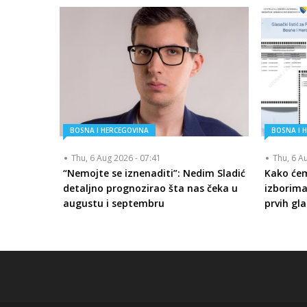
BOSNA I HERCEGOVINA
BOSNA I 
Thu, 6 Aug 2026 - 07:41
Thu, 6 A
“Nemojte se iznenaditi”: Nedim Sladić
Kako će
detaljno prognozirao šta nas čeka u
izborima
augustu i septembru
prvih gla