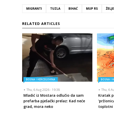
MIGRANTI
TUZLA
BIHAĆ
MUP RS
ŽELJ
RELATED ARTICLES
BOSNA I HERCEGOVINA
BOSNA I 
Thu, 6 Aug 2026 - 19:38
Thu, 6 A
Mladić iz Mostara odlučio da sam
Kratak p
prefarba pješački prelaz: Kad neće
'pržionic
grad, mora neko
toplotni 