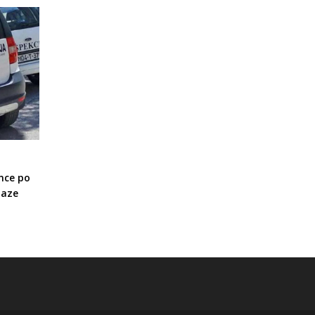
nce po
laze