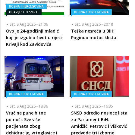
BOSNA I HERCEGOVINA
OBAVIJEST O SMRTI
BOSNA I HERCEGOVINA
Sat, 8 Aug 2026 - 21:06
Sat, 8 Aug 2026 - 20:18
Ovo je 24-godišnji mladić
Teška nesreća u BiH:
koji je izgubio život u rijeci
Poginuo motociklista
Krivaji kod Zavidovića
BOSNA I HERCEGOVINA
BOSNA I HERCEGOVINA
Sat, 8 Aug 2026 - 18:36
Sat, 8 Aug 2026 - 16:35
Vrućine pune hitne
SNSD odredio nosioce lista
pomoći: Sve više
za Parlament BiH:
pacijenata zbog
Amidžić, Petrović i Višković
dehidracije, vrtoglavice i
predvode tri izborne