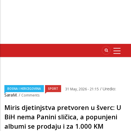
/ Uredio:
BOSNA I HERCEGOVINA
SPORT
31 May, 2026 - 21:15
SaraM.
/
Comments
Miris djetinjstva pretvoren u šverc: U
BiH nema Panini sličica, a popunjeni
albumi se prodaju i za 1.000 KM