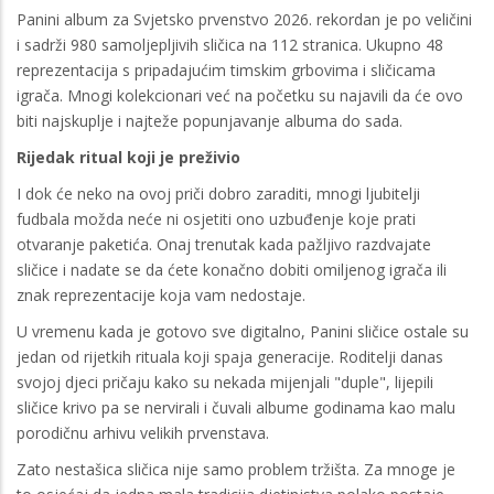
Panini album za Svjetsko prvenstvo 2026. rekordan je po veličini
i sadrži 980 samoljepljivih sličica na 112 stranica. Ukupno 48
reprezentacija s pripadajućim timskim grbovima i sličicama
igrača. Mnogi kolekcionari već na početku su najavili da će ovo
biti najskuplje i najteže popunjavanje albuma do sada.
Rijedak ritual koji je preživio
I dok će neko na ovoj priči dobro zaraditi, mnogi ljubitelji
fudbala možda neće ni osjetiti ono uzbuđenje koje prati
otvaranje paketića. Onaj trenutak kada pažljivo razdvajate
sličice i nadate se da ćete konačno dobiti omiljenog igrača ili
znak reprezentacije koja vam nedostaje.
U vremenu kada je gotovo sve digitalno, Panini sličice ostale su
jedan od rijetkih rituala koji spaja generacije. Roditelji danas
svojoj djeci pričaju kako su nekada mijenjali "duple", lijepili
sličice krivo pa se nervirali i čuvali albume godinama kao malu
porodičnu arhivu velikih prvenstava.
Zato nestašica sličica nije samo problem tržišta. Za mnoge je