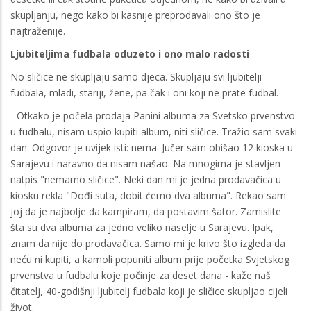
skupljanju, nego kako bi kasnije preprodavali ono što je
najtraženije.
Ljubiteljima fudbala oduzeto i ono malo radosti
No sličice ne skupljaju samo djeca. Skupljaju svi ljubitelji
fudbala, mladi, stariji, žene, pa čak i oni koji ne prate fudbal.
- Otkako je počela prodaja Panini albuma za Svetsko prvenstvo
u fudbalu, nisam uspio kupiti album, niti sličice. Tražio sam svaki
dan. Odgovor je uvijek isti: nema. Jučer sam obišao 12 kioska u
Sarajevu i naravno da nisam našao. Na mnogima je stavljen
natpis "nemamo sličice". Neki dan mi je jedna prodavačica u
kiosku rekla "Dođi suta, dobit ćemo dva albuma". Rekao sam
joj da je najbolje da kampiram, da postavim šator. Zamislite
šta su dva albuma za jedno veliko naselje u Sarajevu. Ipak,
znam da nije do prodavačica. Samo mi je krivo što izgleda da
neću ni kupiti, a kamoli popuniti album prije početka Svjetskog
prvenstva u fudbalu koje počinje za deset dana - kaže naš
čitatelj, 40-godišnji ljubitelj fudbala koji je sličice skupljao cijeli
život.