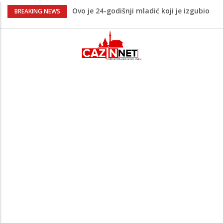
Ovo je 24-godišnji mladić koji je izgubio
BREAKING NEWS
život u rijeci Krivaji kod Zavidovića
Na Ahiret preselio LJUBIJANKIĆ (Hasan)
REDŽEP
Na Ahiret preselio HALILOVIĆ (Smajil)
SEJAD
Sutra dženaza Hamdiji Šahinoviću iz
Bosanske Krupe, kojeg je usmrtila
supruga
Teška saobraćajna nesreća u Cazinu,
policija na mjestu događaja