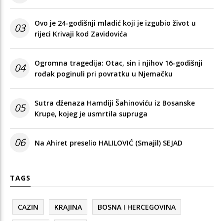
Ovo je 24-godišnji mladić koji je izgubio život u
03
rijeci Krivaji kod Zavidovića
Ogromna tragedija: Otac, sin i njihov 16-godišnji
04
rođak poginuli pri povratku u Njemačku
Sutra dženaza Hamdiji Šahinoviću iz Bosanske
05
Krupe, kojeg je usmrtila supruga
06
Na Ahiret preselio HALILOVIĆ (Smajil) SEJAD
TAGS
CAZIN
KRAJINA
BOSNA I HERCEGOVINA