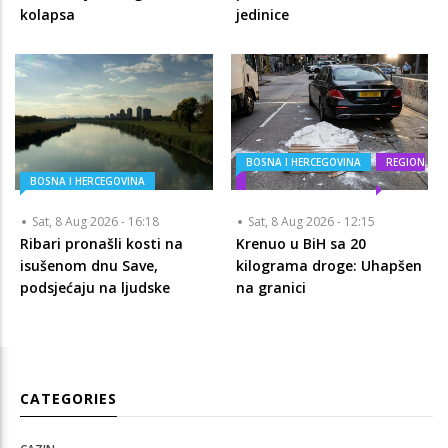
kolapsa
jedinice
BOSNA I HERCEGOVINA
REGION
BOSNA I HERCEGOVINA
Sat, 8 Aug 2026 - 16:18
Sat, 8 Aug 2026 - 12:15
Ribari pronašli kosti na
Krenuo u BiH sa 20
isušenom dnu Save,
kilograma droge: Uhapšen
podsjećaju na ljudske
na granici
CATEGORIES