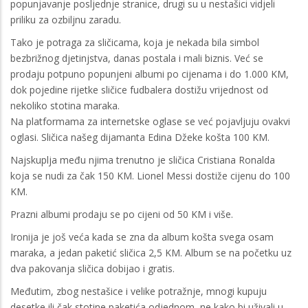
popunjavanje posljednje stranice, drugi su u nestašici vidjeli
priliku za ozbiljnu zaradu.
Tako je potraga za sličicama, koja je nekada bila simbol
bezbrižnog djetinjstva, danas postala i mali biznis. Već se
prodaju potpuno popunjeni albumi po cijenama i do 1.000 KM,
dok pojedine rijetke sličice fudbalera dostižu vrijednost od
nekoliko stotina maraka.
Na platformama za internetske oglase se već pojavljuju ovakvi
oglasi. Sličica našeg dijamanta Edina Džeke košta 100 KM.
Najskuplja među njima trenutno je sličica Cristiana Ronalda
koja se nudi za čak 150 KM. Lionel Messi dostiže cijenu do 100
KM.
Prazni albumi prodaju se po cijeni od 50 KM i više.
Ironija je još veća kada se zna da album košta svega osam
maraka, a jedan paketić sličica 2,5 KM. Album se na početku uz
dva pakovanja sličica dobijao i gratis.
Međutim, zbog nestašice i velike potražnje, mnogi kupuju
desetke ili čak stotine paketića odjednom, ne kako bi uživali u