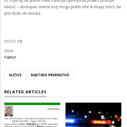
to osjećaj da jedna mala tradicija djetinjstva polako postaje
luksuz – dostupan onima koji mogu platiti više ili imaju sreće da
prvi dođu do kioska.
FOTO: FB
Izvor:
Faktor
SLIČICE
SVJETSKO PRVENSTVO
RELATED ARTICLES