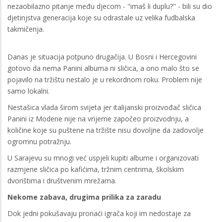
nezaobilazno pitanje među djecom - "imaš li duplu?" - bili su dio
djetinjstva generacija koje su odrastale uz velika fudbalska
takmičenja.
Danas je situacija potpuno drugačija. U Bosni i Hercegovini
gotovo da nema Panini albuma ni sličica, a ono malo što se
pojavilo na tržištu nestalo je u rekordnom roku. Problem nije
samo lokalni.
Nestašica vlada širom svijeta jer italijanski proizvođač sličica
Panini iz Modene nije na vrijeme započeo proizvodnju, a
količine koje su puštene na tržište nisu dovoljne da zadovolje
ogromnu potražnju.
U Sarajevu su mnogi već uspjeli kupiti albume i organizovati
razmjene sličica po kafićima, tržnim centrima, školskim
dvorištima i društvenim mrežama.
Nekome zabava, drugima prilika za zaradu
Dok jedni pokušavaju pronaći igrača koji im nedostaje za