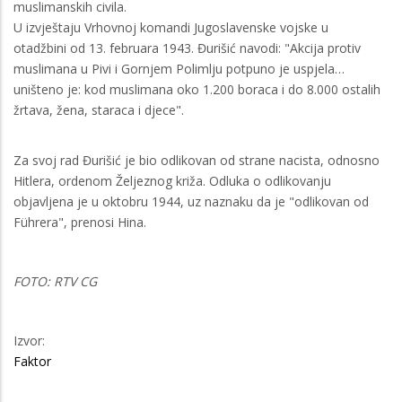
muslimanskih civila.
U izvještaju Vrhovnoj komandi Jugoslavenske vojske u
otadžbini od 13. februara 1943. Đurišić navodi: "Akcija protiv
muslimana u Pivi i Gornjem Polimlju potpuno je uspjela…
uništeno je: kod muslimana oko 1.200 boraca i do 8.000 ostalih
žrtava, žena, staraca i djece".
Za svoj rad Đurišić je bio odlikovan od strane nacista, odnosno
Hitlera, ordenom Željeznog križa. Odluka o odlikovanju
objavljena je u oktobru 1944, uz naznaku da je "odlikovan od
Führera", prenosi Hina.
FOTO: RTV CG
Izvor:
Faktor