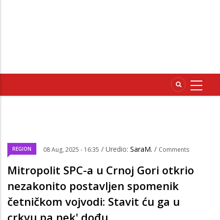
/ Uredio:
SaraM.
/
REGION
08 Aug, 2025 - 16:35
Comments
Mitropolit SPC-a u Crnoj Gori otkrio
nezakonito postavljen spomenik
četničkom vojvodi: Stavit ću ga u
crkvu pa nek' dođu