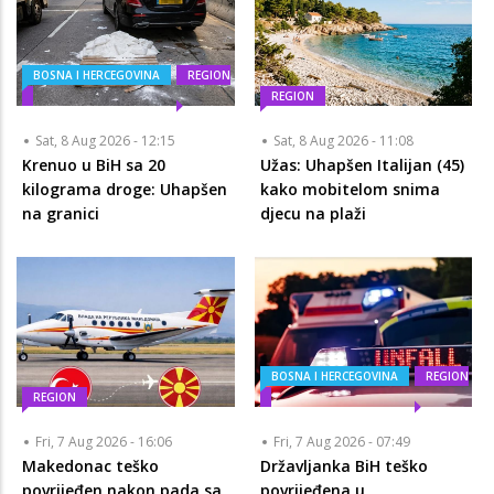
BOSNA I HERCEGOVINA
REGION
REGION
Sat, 8 Aug 2026 - 12:15
Sat, 8 Aug 2026 - 11:08
Krenuo u BiH sa 20
Užas: Uhapšen Italijan (45)
kilograma droge: Uhapšen
kako mobitelom snima
na granici
djecu na plaži
BOSNA I HERCEGOVINA
REGION
REGION
Fri, 7 Aug 2026 - 16:06
Fri, 7 Aug 2026 - 07:49
Makedonac teško
Državljanka BiH teško
povrijeđen nakon pada sa
povrijeđena u