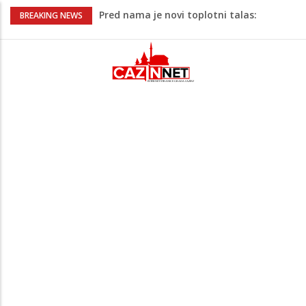
Pred nama je novi toplotni talas:
BREAKING NEWS
Temperature će dosezati i 41 stepen
Pojačan saobraćaj i gužve na granicama:
Na pojedinim prijelazima kolone već od
jutarnjih sati
Teška saobraćajna nesreća u Cazinu,
policija na mjestu događaja
Ovo je 24-godišnji mladić koji je izgubio
život u rijeci Krivaji kod Zavidovića
Zašto se Real Madrid ovog ljeta ne
priprema u Sjedinjenim Državama