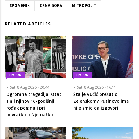
SPOMENIK
CRNA GORA
MITROPOLIT
RELATED ARTICLES
REGION
REGION
Sat, 8 Aug 2026 - 20:44
Sat, 8 Aug 2026 - 16:11
Ogromna tragedija: Otac,
Šta je Vučić prešutio
sin i njihov 16-godišnji
Zelenskom? Putinovo ime
rođak poginuli pri
nije smio da izgovori
povratku u Njemačku