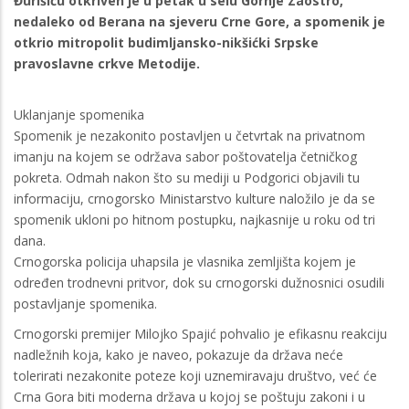
Đurišiću otkriven je u petak u selu Gornje Zaostro,
nedaleko od Berana na sjeveru Crne Gore, a spomenik je
otkrio mitropolit budimljansko-nikšićki Srpske
pravoslavne crkve Metodije.
Uklanjanje spomenika
Spomenik je nezakonito postavljen u četvrtak na privatnom
imanju na kojem se održava sabor poštovatelja četničkog
pokreta. Odmah nakon što su mediji u Podgorici objavili tu
informaciju, crnogorsko Ministarstvo kulture naložilo je da se
spomenik ukloni po hitnom postupku, najkasnije u roku od tri
dana.
Crnogorska policija uhapsila je vlasnika zemljišta kojem je
određen trodnevni pritvor, dok su crnogorski dužnosnici osudili
postavljanje spomenika.
Crnogorski premijer Milojko Spajić pohvalio je efikasnu reakciju
nadležnih koja, kako je naveo, pokazuje da država neće
tolerirati nezakonite poteze koji uznemiravaju društvo, već će
Crna Gora biti moderna država u kojoj se poštuju zakoni i u