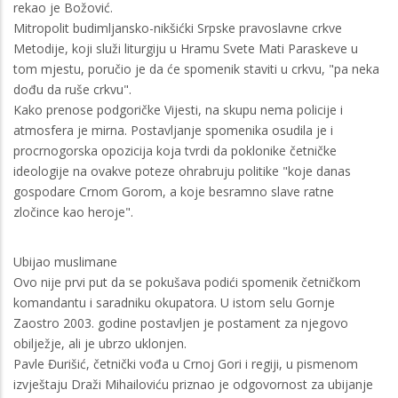
rekao je Božović.
Mitropolit budimljansko-nikšićki Srpske pravoslavne crkve
Metodije, koji služi liturgiju u Hramu Svete Mati Paraskeve u
tom mjestu, poručio je da će spomenik staviti u crkvu, "pa neka
dođu da ruše crkvu".
Kako prenose podgoričke Vijesti, na skupu nema policije i
atmosfera je mirna. Postavljanje spomenika osudila je i
procrnogorska opozicija koja tvrdi da poklonike četničke
ideologije na ovakve poteze ohrabruju politike "koje danas
gospodare Crnom Gorom, a koje besramno slave ratne
zločince kao heroje".
Ubijao muslimane
Ovo nije prvi put da se pokušava podići spomenik četničkom
komandantu i saradniku okupatora. U istom selu Gornje
Zaostro 2003. godine postavljen je postament za njegovo
obilježje, ali je ubrzo uklonjen.
Pavle Đurišić, četnički vođa u Crnoj Gori i regiji, u pismenom
izvještaju Draži Mihailoviću priznao je odgovornost za ubijanje