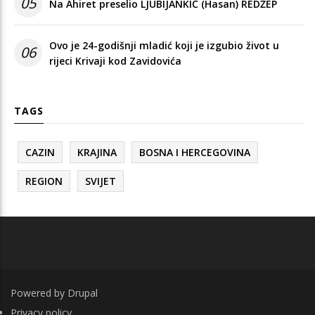
05
Na Ahiret preselio LJUBIJANKIĆ (Hasan) REDŽEP
Ovo je 24-godišnji mladić koji je izgubio život u
06
rijeci Krivaji kod Zavidovića
TAGS
CAZIN
KRAJINA
BOSNA I HERCEGOVINA
REGION
SVIJET
Powered by
Drupal
FOOTER
Privacy policy