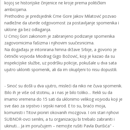
kojoj se historijske činjenice ne kroje prema političkim
ambicijama.
Prethodno je predsjednik Crne Gore Jakov Milatović pozvao
nadležne da utvrde odgovornost za postavljanje spomenika i
uklone ga bez odlaganja.
U Crnoj Gori zakonom je zabranjeno podizanje spomenika
zagovornicima fašizma i njihovim suučesnicima.
Na događaju je intonirana himna države Srbije, a govorio je
četnički vojvoda Miodrag Gigo Božović, koji je kazao da su
inspekcijske službe, uz podršku policije, pokušale u dva sata
ujutro ukloniti spomenik, ali da im okupljeni to nisu dopustili.
- Sinoć su došli u dva ujutro, misleći da niko ne čuva spomenik.
Bilo ih je više od stotinu, a i nas je bilo toliko… Rekli su da
imamo vremena do 15 sati da uklonimo velikog vojvodu koji je
sve dao za srpstvo i srpski narod. E to su, braćo moja,
komunisti i Titovi pioniri okovanih mozgova. I oni stari njihovi
SUBNOR-ovci senilni, a tu organizaciju bi trebalo zabraniti i
ukinuti… Ja im poručujem – nemojte rušiti Pavla Đurišića" -