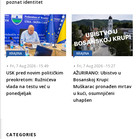
poznat identitet
KRAJINA
KRAJINA
Fri, 7 Aug 2026 - 15:49
Fri, 7 Aug 2026 - 15:27
USK pred novim političkim
AŽURIRANO: Ubistvo u
preokretom: Ružnićeva
Bosanskoj Krupi:
vlada na testu već u
Muškarac pronađen mrtav
ponedjeljak
u kući, osumnjičeni
uhapšen
CATEGORIES