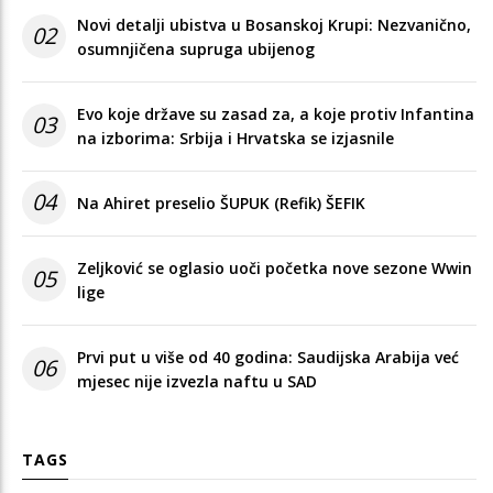
Novi detalji ubistva u Bosanskoj Krupi: Nezvanično,
02
osumnjičena supruga ubijenog
Evo koje države su zasad za, a koje protiv Infantina
03
na izborima: Srbija i Hrvatska se izjasnile
04
Na Ahiret preselio ŠUPUK (Refik) ŠEFIK
Zeljković se oglasio uoči početka nove sezone Wwin
05
lige
Prvi put u više od 40 godina: Saudijska Arabija već
06
mjesec nije izvezla naftu u SAD
TAGS