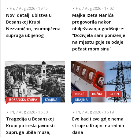
Fri, 7 Aug 2026 - 19:45
Fri, 7 Aug 2026 - 17:02
Novi detalji ubistva u
Majka Izeta Nanića
Bosanskoj Krupi:
progovorila nakon
Nezvanično, osumnjičena
obilježavanja godišnjice:
supruga ubijenog
"Doživjela sam poniženje
na mjestu gdje se odaje
počast mom sinu"
BIHAĆ
BUŽIM
CAZIN
BOSANSKA KRUPA
KRAJINA
KRAJINA
Fri, 7 Aug 2026 - 16:30
Fri, 7 Aug 2026 - 16:19
Tragedija u Bosanskoj
Evo kad i evo gdje nema
Krupi potresla javnost:
struje u Krajini narednih
Supruga ubila muža,
dana