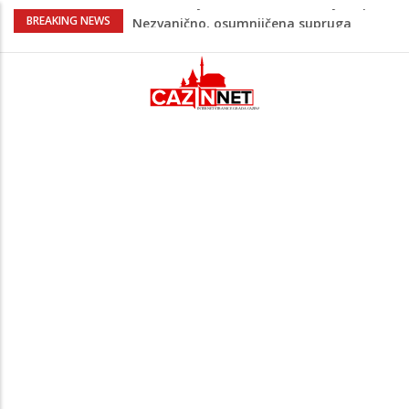
Na Ahiret preselila Bešić (rođ. Blažević)
BREAKING NEWS
Senija – Sena
Na Ahiret preselio ŠUPUK (Refik) ŠEFIK
Evo koje države su zasad za, a koje
protiv Infantina na izborima: Srbija i
Hrvatska se izjasnile
Majka Izeta Nanića progovorila nakon
obilježavanja godišnjice: "Doživjela sam
poniženje na mjestu gdje se odaje
počast mom sinu"
Novi detalji ubistva u Bosanskoj Krupi:
Nezvanično, osumnjičena supruga
ubijenog