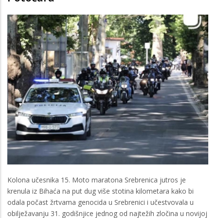
Kolona učesnika 15. Moto maratona Srebrenica jutros je
krenula iz Bihaća na put dug više stotina kilometara kako bi
odala počast žrtvama genocida u Srebrenici i učestvovala u
obilježavanju 31. godišnjice jednog od najtežih zločina u novijoj