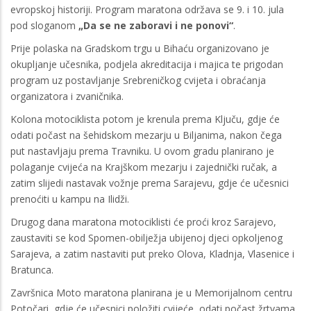
evropskoj historiji. Program maratona održava se 9. i 10. jula
pod sloganom
„Da se ne zaboravi i ne ponovi“
.
Prije polaska na Gradskom trgu u Bihaću organizovano je
okupljanje učesnika, podjela akreditacija i majica te prigodan
program uz postavljanje Srebreničkog cvijeta i obraćanja
organizatora i zvaničnika.
Kolona motociklista potom je krenula prema Ključu, gdje će
odati počast na šehidskom mezarju u Biljanima, nakon čega
put nastavljaju prema Travniku. U ovom gradu planirano je
polaganje cvijeća na Krajškom mezarju i zajednički ručak, a
zatim slijedi nastavak vožnje prema Sarajevu, gdje će učesnici
prenoćiti u kampu na Ilidži.
Drugog dana maratona motociklisti će proći kroz Sarajevo,
zaustaviti se kod Spomen-obilježja ubijenoj djeci opkoljenog
Sarajeva, a zatim nastaviti put preko Olova, Kladnja, Vlasenice i
Bratunca.
Završnica Moto maratona planirana je u Memorijalnom centru
Potočari, gdje će učesnici položiti cvijeće, odati počast žrtvama