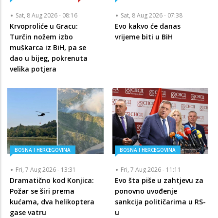
Sat, 8 Aug 2026 - 08:16
Sat, 8 Aug 2026 - 07:38
Krvoproliće u Gracu:
Evo kakvo će danas
Turčin nožem izbo
vrijeme biti u BiH
muškarca iz BiH, pa se
dao u bijeg, pokrenuta
velika potjera
BOSNA I HERCEGOVINA
BOSNA I HERCEGOVINA
Fri, 7 Aug 2026 - 13:31
Fri, 7 Aug 2026 - 11:11
Dramatično kod Konjica:
Evo šta piše u zahtjevu za
Požar se širi prema
ponovno uvođenje
kućama, dva helikoptera
sankcija političarima u RS-
gase vatru
u