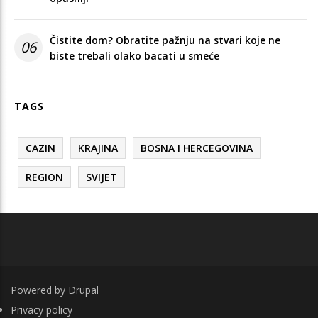
Čistite dom? Obratite pažnju na stvari koje ne
06
biste trebali olako bacati u smeće
TAGS
CAZIN
KRAJINA
BOSNA I HERCEGOVINA
REGION
SVIJET
Powered by
Drupal
FOOTER
Privacy policy