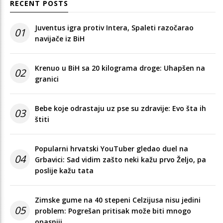
RECENT POSTS
Juventus igra protiv Intera, Spaleti razočarao
01
navijače iz BiH
Krenuo u BiH sa 20 kilograma droge: Uhapšen na
02
granici
Bebe koje odrastaju uz pse su zdravije: Evo šta ih
03
štiti
Popularni hrvatski YouTuber gledao duel na
04
Grbavici: Sad vidim zašto neki kažu prvo Željo, pa
poslije kažu tata
Zimske gume na 40 stepeni Celzijusa nisu jedini
05
problem: Pogrešan pritisak može biti mnogo
opasniji