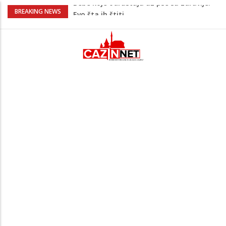
Krenuo u BiH sa 20 kilograma droge:
BREAKING NEWS
Uhapšen na granici
Juventus igra protiv Intera, Spaleti
razočarao navijače iz BiH
Užas: Uhapšen Italijan (45) kako
mobitelom snima djecu na plaži
Čistite dom? Obratite pažnju na stvari
koje ne biste trebali olako bacati u
smeće
Bebe koje odrastaju uz pse su zdravije:
Evo šta ih štiti