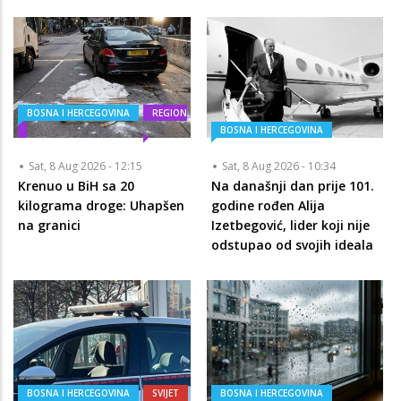
BOSNA I HERCEGOVINA
REGION
BOSNA I HERCEGOVINA
Sat, 8 Aug 2026 - 12:15
Sat, 8 Aug 2026 - 10:34
Krenuo u BiH sa 20
Na današnji dan prije 101.
kilograma droge: Uhapšen
godine rođen Alija
na granici
Izetbegović, lider koji nije
odstupao od svojih ideala
BOSNA I HERCEGOVINA
SVIJET
BOSNA I HERCEGOVINA