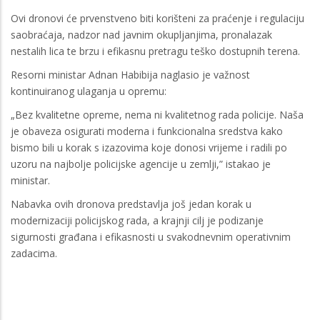
Ovi dronovi će prvenstveno biti korišteni za praćenje i regulaciju
saobraćaja, nadzor nad javnim okupljanjima, pronalazak
nestalih lica te brzu i efikasnu pretragu teško dostupnih terena.
Resorni ministar Adnan Habibija naglasio je važnost
kontinuiranog ulaganja u opremu:
„Bez kvalitetne opreme, nema ni kvalitetnog rada policije. Naša
je obaveza osigurati moderna i funkcionalna sredstva kako
bismo bili u korak s izazovima koje donosi vrijeme i radili po
uzoru na najbolje policijske agencije u zemlji,” istakao je
ministar.
Nabavka ovih dronova predstavlja još jedan korak u
modernizaciji policijskog rada, a krajnji cilj je podizanje
sigurnosti građana i efikasnosti u svakodnevnim operativnim
zadacima.