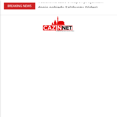
“Pečat slobodi 2026”: U Tržačkoj Rašteli
BREAKING NEWS
obilježena 31. godišnjica deblokade
Unsko-sanskog kantona
Porodica iz Krajine u centru afere,
gradonačelnik Kelna pokrenuo istragu
Čestitka povodom Dana Grada Cazina
Velika Kladuša pod udarom požara:
Vatrogasci nadljudskim naporima
spriječili veću tragediju
Tabaković ušao s klupe i prvijencem
donio pobjedu Salzburgu (Video)