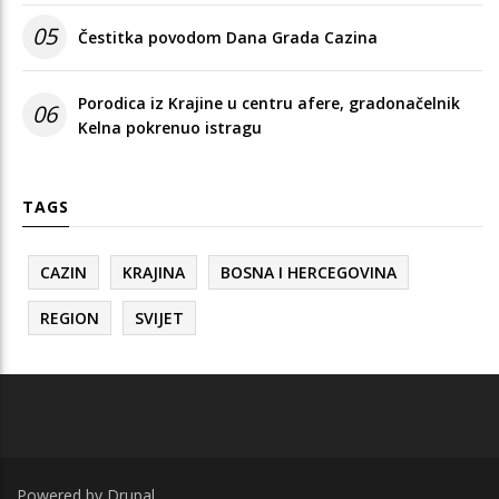
05
Čestitka povodom Dana Grada Cazina
Porodica iz Krajine u centru afere, gradonačelnik
06
Kelna pokrenuo istragu
TAGS
CAZIN
KRAJINA
BOSNA I HERCEGOVINA
REGION
SVIJET
Powered by
Drupal