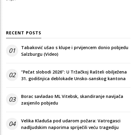
RECENT POSTS
Tabaković ušao s klupe i prvijencem donio pobjedu
01
Salzburgu (Video)
“Pečat slobodi 2026”: U Tržačkoj Rašteli obilježena
02
31. godišnjica deblokade Unsko-sanskog kantona
Borac savladao ML Vitebsk, skandiranje navijača
03
zasjenilo pobjedu
Velika Kladuša pod udarom požara: Vatrogasci
04
nadljudskim naporima spriječili veću tragediju