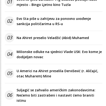
01
mjesto - Bingo Ljetno kino Tuzla
Evo šta piše u zahtjevu za ponovno uvođenje
02
sankcija političarima u RS-u
03
Na Ahiret preselio Veladžić (Abid) Muhamed
Milionske odluke na sjednici Vlade USK: Evo kome je
04
dodijeljen novac
U Americi na Ahiret preselila Dervišević (r. Aličajić,
05
otac Muharem) Mine
Suljagić se zahvalio američkim zakonodavcima:
06
Nećemo biti zastrašeni i nastavit ćemo braniti
istinu