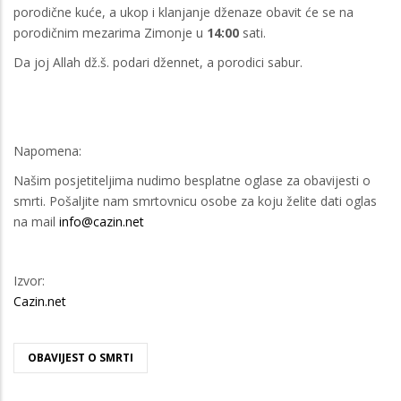
porodične kuće, a ukop i klanjanje dženaze obavit će se
na
porodičnim mezarima Zimonje u
14:00
sati.
Da joj Allah dž.š. podari džennet, a porodici sabur.
Napomena:
Našim posjetiteljima nudimo besplatne oglase za obavijesti o
smrti. Pošaljite nam smrtovnicu osobe za koju želite dati oglas
na mail
info@cazin.net
Izvor:
Cazin.net
OBAVIJEST O SMRTI