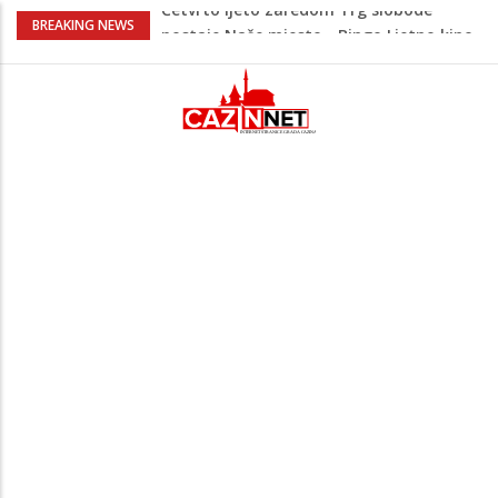
Na Ahiret preselio Veladžić (Abid)
BREAKING NEWS
Muhamed
U Americi na Ahiret preselila Dervišević
(r. Aličajić, otac Muharem) Mine
Milionske odluke na sjednici Vlade USK:
Evo kome je dodijeljen novac
Evo šta piše u zahtjevu za ponovno
uvođenje sankcija političarima u RS-u
Četvrto ljeto zaredom Trg slobode
postaje Naše mjesto - Bingo Ljetno kino
Tuzla