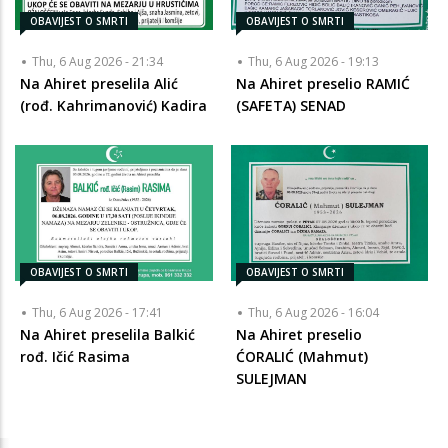
OBAVIJEST O SMRTI
OBAVIJEST O SMRTI
Thu, 6 Aug 2026 - 21:34
Thu, 6 Aug 2026 - 19:13
Na Ahiret preselila Alić
Na Ahiret preselio RAMIĆ
(rođ. Kahrimanović) Kadira
(SAFETA) SENAD
OBAVIJEST O SMRTI
OBAVIJEST O SMRTI
Thu, 6 Aug 2026 - 17:41
Thu, 6 Aug 2026 - 16:04
Na Ahiret preselila Balkić
Na Ahiret preselio
rođ. Ičić Rasima
ĆORALIĆ (Mahmut)
SULEJMAN