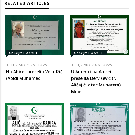
RELATED ARTICLES
OBAVIJEST O SMRTI
OBAVIJEST O SMRTI
Fri, 7 Aug 2026 - 10:25
Fri, 7 Aug 2026 - 09:25
Na Ahiret preselio Veladžić
U Americi na Ahiret
(Abid) Muhamed
preselila Dervišević (r.
Aličajić, otac Muharem)
Mine