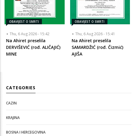
OBAVIJEST O SMRTI
OBAVIJEST O SMRTI
Thu, 6 Aug 2026 - 15:42
Thu, 6 Aug 2026 - 15:41
Na Ahiret preselila
Na Ahiret preselila
DERVIŠEVIĆ (rođ. ALIČAJIĆ)
SAMARDŽIĆ (rođ. Čizmić)
MINE
AJIŠA
CATEGORIES
CAZIN
KRAJINA
BOSNA I HERCEGOVINA