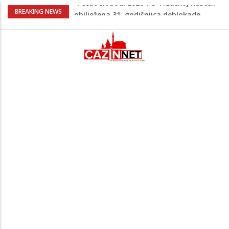
Porodica iz Krajine u centru afere,
BREAKING NEWS
gradonačelnik Kelna pokrenuo istragu
Čestitka povodom Dana Grada Cazina
Velika Kladuša pod udarom požara:
Vatrogasci nadljudskim naporima
spriječili veću tragediju
Borac savladao ML Vitebsk, skandiranje
navijača zasjenilo pobjedu
“Pečat slobodi 2026”: U Tržačkoj Rašteli
obilježena 31. godišnjica deblokade
Unsko-sanskog kantona