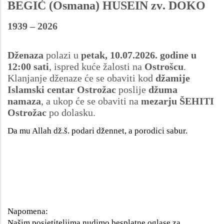
BEGIĆ (Osmana) HUSEIN zv. DOKO
1939 – 2026
Dženaza
polazi u
petak, 10.07.2026. godine u
12:00 sati
, ispred kuće žalosti na
Ostrošcu
.
Klanjanje dženaze će se obaviti kod
džamije
Islamski centar Ostrožac
poslije
džuma
namaza
, a ukop će se obaviti na
mezarju ŠEHITI
Ostrožac
po dolasku.
Da mu Allah dž.š. podari džennet, a porodici sabur.
Napomena:
Našim posjetiteljima nudimo besplatne oglase za