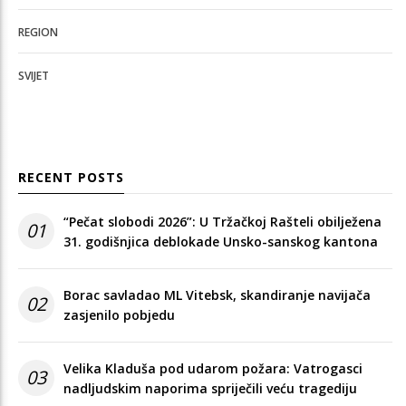
REGION
SVIJET
RECENT POSTS
“Pečat slobodi 2026”: U Tržačkoj Rašteli obilježena
01
31. godišnjica deblokade Unsko-sanskog kantona
Borac savladao ML Vitebsk, skandiranje navijača
02
zasjenilo pobjedu
Velika Kladuša pod udarom požara: Vatrogasci
03
nadljudskim naporima spriječili veću tragediju