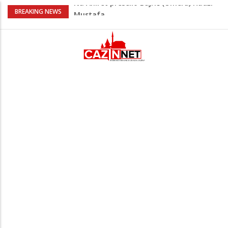
Horde zla neće u Mostar: Žestoko
BREAKING NEWS
prozvali rukovodstvo FK Sarajevo
Cazin: Spektakularnom završnicom
okončano „Lito moje medeno 2026“
Na Ahiret preselila Musić (Sušić) Hata
Na Ahiret preselila Rekić (Balić) Asima
Na Ahiret preselio Bajrić (Omera) Hadži
Mustafa