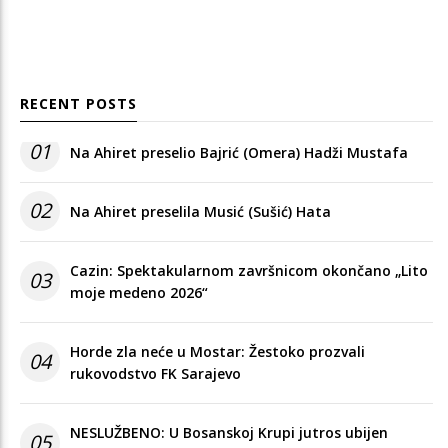
RECENT POSTS
01
Na Ahiret preselio Bajrić (Omera) Hadži Mustafa
02
Na Ahiret preselila Musić (Sušić) Hata
Cazin: Spektakularnom završnicom okončano „Lito
03
moje medeno 2026“
Horde zla neće u Mostar: Žestoko prozvali
04
rukovodstvo FK Sarajevo
NESLUŽBENO: U Bosanskoj Krupi jutros ubijen
05