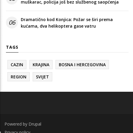
muškarac, policija još bez službenog saopćenja
Dramatično kod Konjica: Požar se širi prema
06
kućama, dva helikoptera gase vatru
TAGS
CAZIN
KRAJINA
BOSNA I HERCEGOVINA
REGION
SVIJET
Powered by
Drupal
FOOTER
Privacy policy