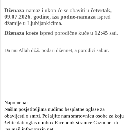
Dženaza
-namaz i ukop će se obaviti u
četvrtak,
09.07.2026. godine, iza podne-namaza
ispred
džamije u Ljubijankićima.
Dženaza kreće
ispred porodične kuće u
12:45
sati.
Da mu Allah dž.š. podari džennet, a porodici sabur.
Napomena:
Našim posjetiteljima nudimo besplatne oglase za
obavijesti o smrti. Pošaljite nam smrtovnicu osobe za koju
želite dati oglas u inbox Facebook stranice Cazin.net ili
na mail
info@cazin.net